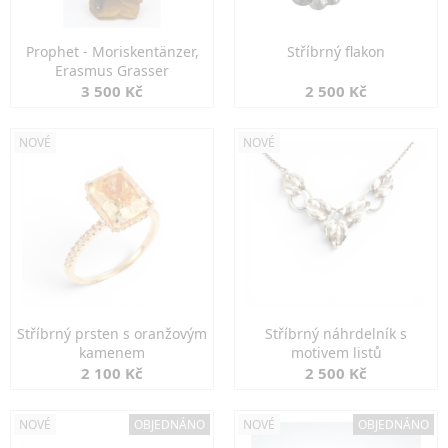
Prophet - Moriskentänzer,
Stříbrný flakon
Erasmus Grasser
3 500 Kč
2 500 Kč
NOVÉ
NOVÉ
Stříbrný prsten s oranžovým
Stříbrný náhrdelník s
kamenem
motivem listů
2 100 Kč
2 500 Kč
NOVÉ
OBJEDNÁNO
NOVÉ
OBJEDNÁNO