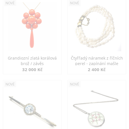
NOVÉ
NOVÉ
Grandiozní zlatá korálová
Čtyřřadý náramek z říčních
brož / závěs
perel - zapínání mašle
32 000 Kč
2 400 Kč
NOVÉ
NOVÉ