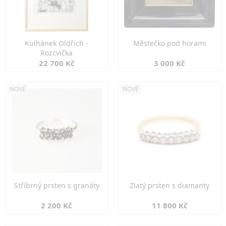
Kulhánek Oldřich -
Městečko pod horami
Rozcvička
22 700 Kč
3 000 Kč
NOVÉ
NOVÉ
Stříbrný prsten s granáty
Zlatý prsten s diamanty
2 200 Kč
11 800 Kč