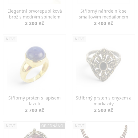
Elegantní prvorepubliková
Stříbrný náhrdelník se
brož s modrým spinelem
smaltovým medailonem
2 200 Kč
2 400 Kč
NOVÉ
NOVÉ
Stříbrný prsten s lapisem
Stříbrný prsten s onyxem a
lazuli
markazity
2 700 Kč
2 500 Kč
NOVÉ
OBJEDNÁNO
NOVÉ