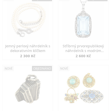
Jemný perlový náhrdelník s
Stříbrný prvorepublikový
dekorativním klíčkem
náhrdelník s modrým
spinelem
2 300 Kč
2 600 Kč
NOVÉ
OBJEDNÁNO
NOVÉ