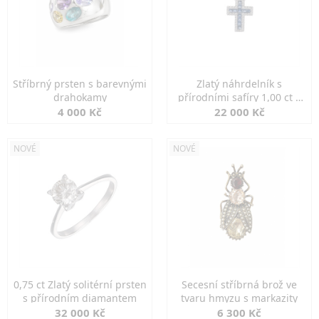
Stříbrný prsten s barevnými
Zlatý náhrdelník s
drahokamy
přírodními safíry 1,00 ct a
diamanty
4 000 Kč
22 000 Kč
NOVÉ
NOVÉ
0,75 ct Zlatý solitérní prsten
Secesní stříbrná brož ve
s přírodním diamantem
tvaru hmyzu s markazity
32 000 Kč
6 300 Kč