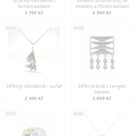
Stříbrný náhrdelník s
Unikátní stříbrná brož se
černým korálem
smaltem a říčními perlami
2 700 Kč
6 900 Kč
NOVÉ
NOVÉ
Stříbrný náhrdelník - surfař
Stříbrná brož s černými
perlami
2 300 Kč
2 000 Kč
NOVÉ
NOVÉ