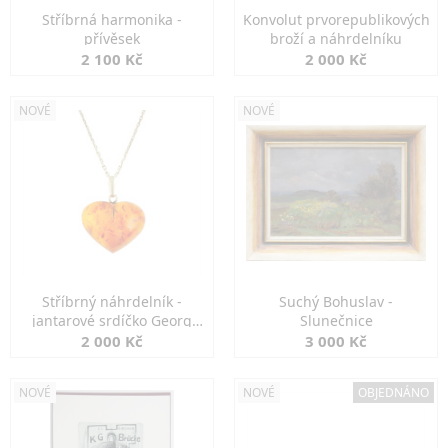
Stříbrná harmonika -
Konvolut prvorepublikových
přívěsek
broží a náhrdelníku
2 100 Kč
2 000 Kč
NOVÉ
NOVÉ
Stříbrný náhrdelník -
Suchý Bohuslav -
jantarové srdíčko Georg
Slunečnice
Kramer
2 000 Kč
3 000 Kč
NOVÉ
NOVÉ
OBJEDNÁNO