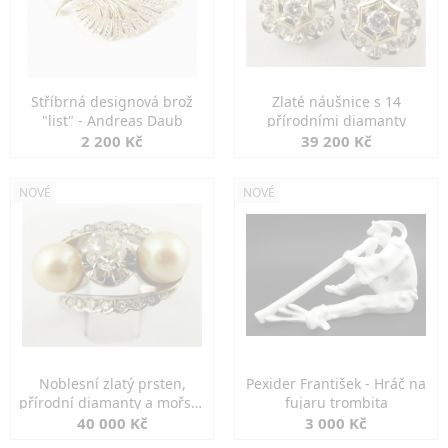
Stříbrná designová brož
Zlaté náušnice s 14
"list" - Andreas Daub
přírodními diamanty
2 200 Kč
39 200 Kč
NOVÉ
NOVÉ
Noblesní zlatý prsten,
Pexider František - Hráč na
přírodní diamanty a mořské
fujaru trombita
perly
40 000 Kč
3 000 Kč