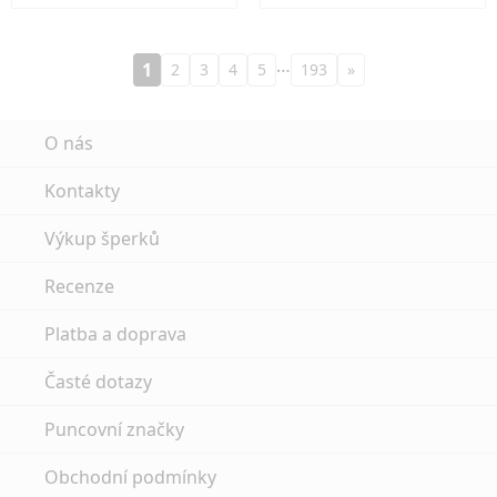
…
1
2
3
4
5
193
»
O nás
Kontakty
Výkup šperků
Recenze
Platba a doprava
Časté dotazy
Puncovní značky
Obchodní podmínky