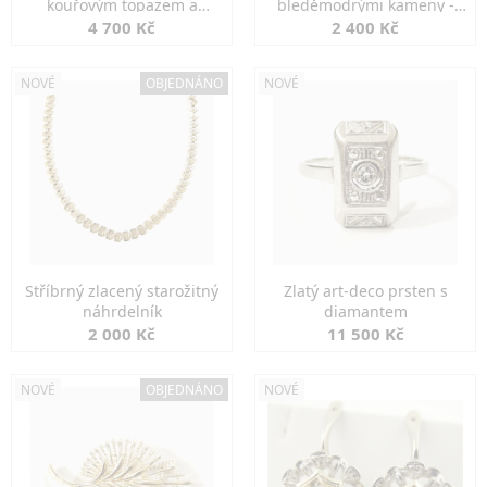
kouřovým topazem a
bleděmodrými kameny -
markazity
jemná elegance
4 700 Kč
2 400 Kč
NOVÉ
OBJEDNÁNO
NOVÉ
Stříbrný zlacený starožitný
Zlatý art-deco prsten s
náhrdelník
diamantem
2 000 Kč
11 500 Kč
NOVÉ
OBJEDNÁNO
NOVÉ