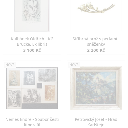
Kulhánek Oldřich - KG
Stříbrná brož s perlami -
Brücke, Ex libris
sněženky
3 100 Kč
2 200 Kč
NOVÉ
NOVÉ
Nemes Endre - Soubor šesti
Petrovický Josef - Hrad
litografií
Karlštejn