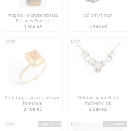
Prophet - Moriskentänzer,
Stříbrný flakon
Erasmus Grasser
3 500 Kč
2 500 Kč
NOVÉ
NOVÉ
Stříbrný prsten s oranžovým
Stříbrný náhrdelník s
kamenem
motivem listů
2 100 Kč
2 500 Kč
NOVÉ
OBJEDNÁNO
NOVÉ
OBJEDNÁNO