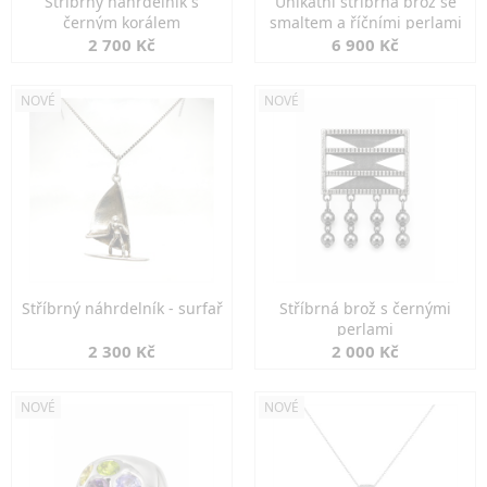
Stříbrný náhrdelník s
Unikátní stříbrná brož se
černým korálem
smaltem a říčními perlami
2 700 Kč
6 900 Kč
NOVÉ
NOVÉ
Stříbrný náhrdelník - surfař
Stříbrná brož s černými
perlami
2 300 Kč
2 000 Kč
NOVÉ
NOVÉ