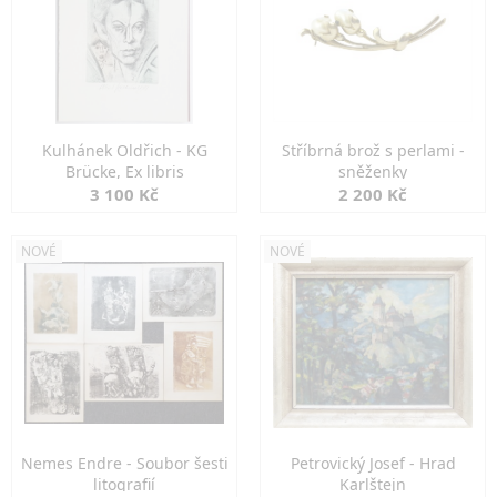
Kulhánek Oldřich - KG
Stříbrná brož s perlami -
Brücke, Ex libris
sněženky
3 100 Kč
2 200 Kč
NOVÉ
NOVÉ
Nemes Endre - Soubor šesti
Petrovický Josef - Hrad
litografií
Karlštejn