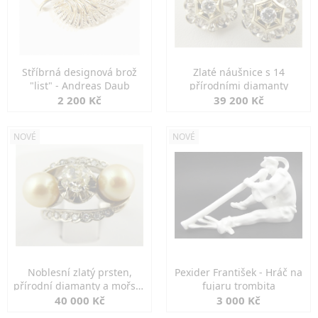
Stříbrná designová brož
Zlaté náušnice s 14
"list" - Andreas Daub
přírodními diamanty
2 200 Kč
39 200 Kč
NOVÉ
NOVÉ
Noblesní zlatý prsten,
Pexider František - Hráč na
přírodní diamanty a mořské
fujaru trombita
perly
40 000 Kč
3 000 Kč