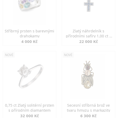
Stříbrný prsten s barevnými
Zlatý náhrdelník s
drahokamy
přírodními safíry 1,00 ct a
diamanty
4 000 Kč
22 000 Kč
NOVÉ
NOVÉ
0,75 ct Zlatý solitérní prsten
Secesní stříbrná brož ve
s přírodním diamantem
tvaru hmyzu s markazity
32 000 Kč
6 300 Kč