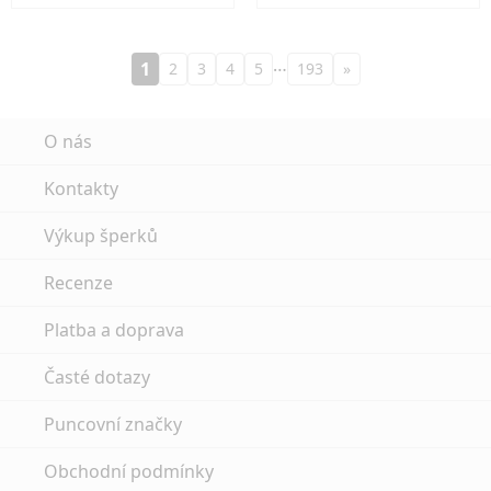
…
1
2
3
4
5
193
»
O nás
Kontakty
Výkup šperků
Recenze
Platba a doprava
Časté dotazy
Puncovní značky
Obchodní podmínky