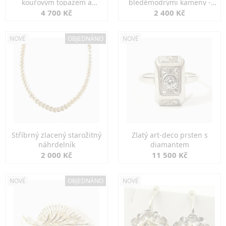
kouřovým topazem a
bleděmodrými kameny -
markazity
jemná elegance
4 700 Kč
2 400 Kč
NOVÉ
OBJEDNÁNO
NOVÉ
Stříbrný zlacený starožitný
Zlatý art-deco prsten s
náhrdelník
diamantem
2 000 Kč
11 500 Kč
NOVÉ
OBJEDNÁNO
NOVÉ