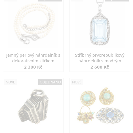
Jemný perlový náhrdelník s
Stříbrný prvorepublikový
dekorativním klíčkem
náhrdelník s modrým
spinelem
2 300 Kč
2 600 Kč
NOVÉ
OBJEDNÁNO
NOVÉ