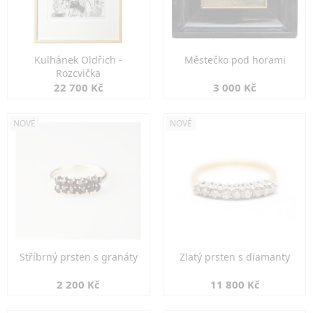
Kulhánek Oldřich -
Městečko pod horami
Rozcvička
22 700 Kč
3 000 Kč
NOVÉ
NOVÉ
Stříbrný prsten s granáty
Zlatý prsten s diamanty
2 200 Kč
11 800 Kč