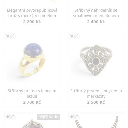
Elegantní prvorepubliková
Stříbrný náhrdelník se
brož s modrým spinelem
smaltovým medailonem
2 200 Kč
2 400 Kč
NOVÉ
NOVÉ
Stříbrný prsten s lapisem
Stříbrný prsten s onyxem a
lazuli
markazity
2 700 Kč
2 500 Kč
NOVÉ
OBJEDNÁNO
NOVÉ