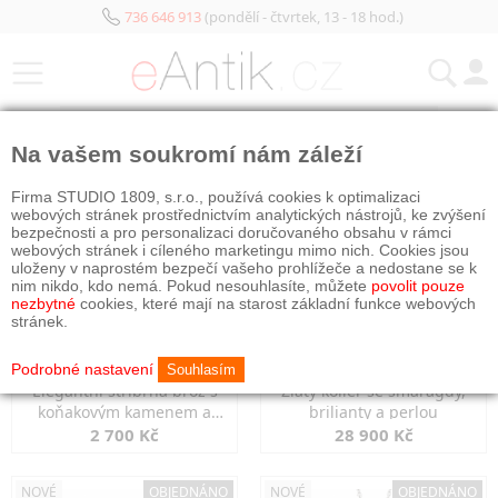
736 646 913
(pondělí - čtvrtek, 13 - 18 hod.)
KATEGORIE
Na vašem soukromí nám záleží
NOVÉ
OBJEDNÁNO
NOVÉ
OBJEDNÁNO
Firma STUDIO 1809, s.r.o., používá cookies k optimalizaci
webových stránek prostřednictvím analytických nástrojů, ke zvýšení
bezpečnosti a pro personalizaci doručovaného obsahu v rámci
webových stránek i cíleného marketingu mimo nich. Cookies jsou
uloženy v naprostém bezpečí vašeho prohlížeče a nedostane se k
nim nikdo, kdo nemá. Pokud nesouhlasíte, můžete
povolit pouze
nezbytné
cookies, které mají na starost základní funkce webových
stránek.
Podrobné nastavení
Souhlasím
Elegantní stříbrná brož s
Zlatý kolier se smaragdy,
koňakovým kamenem a
brilianty a perlou
markazity
2 700 Kč
28 900 Kč
NOVÉ
OBJEDNÁNO
NOVÉ
OBJEDNÁNO