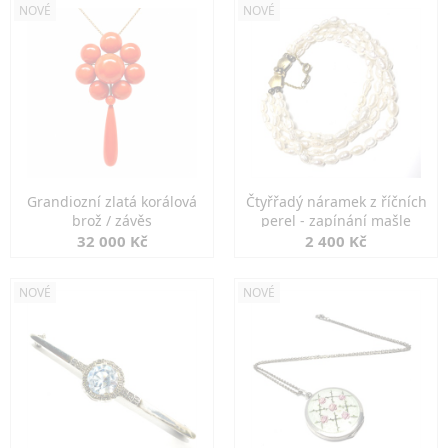
NOVÉ
NOVÉ
Grandiozní zlatá korálová
Čtyřřadý náramek z říčních
brož / závěs
perel - zapínání mašle
32 000 Kč
2 400 Kč
NOVÉ
NOVÉ