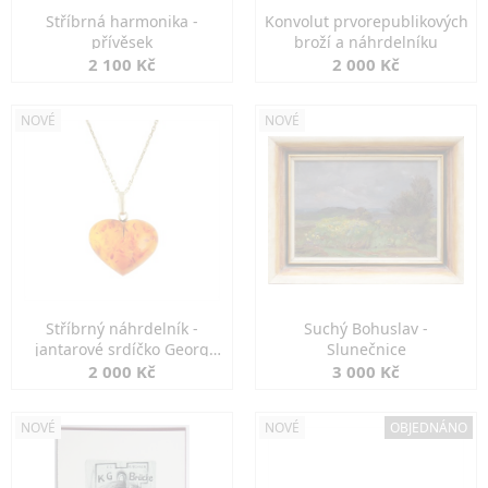
Stříbrná harmonika -
Konvolut prvorepublikových
přívěsek
broží a náhrdelníku
2 100 Kč
2 000 Kč
NOVÉ
NOVÉ
Stříbrný náhrdelník -
Suchý Bohuslav -
jantarové srdíčko Georg
Slunečnice
Kramer
2 000 Kč
3 000 Kč
NOVÉ
NOVÉ
OBJEDNÁNO