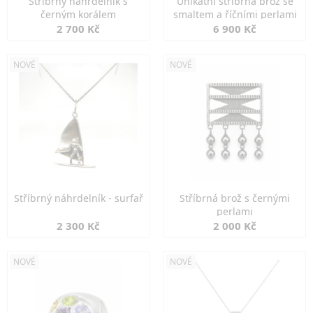
Stříbrný náhrdelník s
Unikátní stříbrná brož se
černým korálem
smaltem a říčními perlami
2 700 Kč
6 900 Kč
NOVÉ
NOVÉ
Stříbrný náhrdelník - surfař
Stříbrná brož s černými
perlami
2 300 Kč
2 000 Kč
NOVÉ
NOVÉ