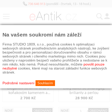
736 646 913
(pondělí - čtvrtek, 13 - 18 hod.)
KATEGORIE
Na vašem soukromí nám záleží
NOVÉ
OBJEDNÁNO
NOVÉ
OBJEDNÁNO
Firma STUDIO 1809, s.r.o., používá cookies k optimalizaci
webových stránek prostřednictvím analytických nástrojů, ke zvýšení
bezpečnosti a pro personalizaci doručovaného obsahu v rámci
webových stránek i cíleného marketingu mimo nich. Cookies jsou
uloženy v naprostém bezpečí vašeho prohlížeče a nedostane se k
nim nikdo, kdo nemá. Pokud nesouhlasíte, můžete
povolit pouze
nezbytné
cookies, které mají na starost základní funkce webových
stránek.
Podrobné nastavení
Souhlasím
Elegantní stříbrná brož s
Zlatý kolier se smaragdy,
koňakovým kamenem a
brilianty a perlou
markazity
2 700 Kč
28 900 Kč
NOVÉ
OBJEDNÁNO
NOVÉ
OBJEDNÁNO