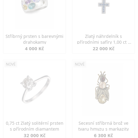
Stříbrný prsten s barevnými
Zlatý náhrdelník s
drahokamy
přírodními safíry 1,00 ct a
diamanty
4 000 Kč
22 000 Kč
NOVÉ
NOVÉ
0,75 ct Zlatý solitérní prsten
Secesní stříbrná brož ve
s přírodním diamantem
tvaru hmyzu s markazity
32 000 Kč
6 300 Kč