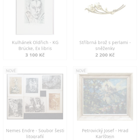
Kulhánek Oldřich - KG
Stříbrná brož s perlami -
Brücke, Ex libris
sněženky
3 100 Kč
2 200 Kč
NOVÉ
NOVÉ
Nemes Endre - Soubor šesti
Petrovický Josef - Hrad
litografií
Karlštejn