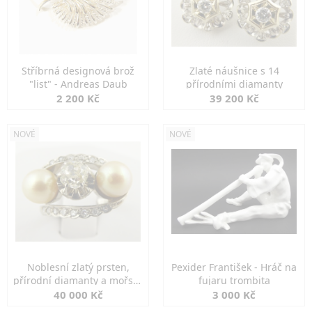
Stříbrná designová brož
Zlaté náušnice s 14
"list" - Andreas Daub
přírodními diamanty
2 200 Kč
39 200 Kč
NOVÉ
NOVÉ
Noblesní zlatý prsten,
Pexider František - Hráč na
přírodní diamanty a mořské
fujaru trombita
perly
40 000 Kč
3 000 Kč