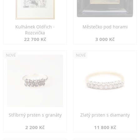
Kulhánek Oldřich -
Městečko pod horami
Rozcvička
22 700 Kč
3 000 Kč
NOVÉ
NOVÉ
Stříbrný prsten s granáty
Zlatý prsten s diamanty
2 200 Kč
11 800 Kč