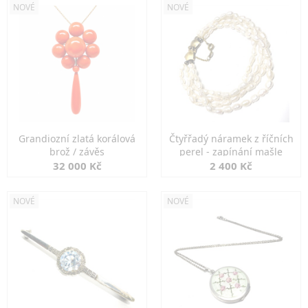
NOVÉ
NOVÉ
Grandiozní zlatá korálová
Čtyřřadý náramek z říčních
brož / závěs
perel - zapínání mašle
32 000 Kč
2 400 Kč
NOVÉ
NOVÉ