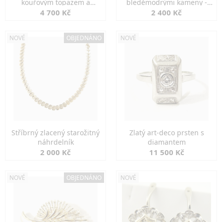
kouřovým topazem a
bleděmodrými kameny -
markazity
jemná elegance
4 700 Kč
2 400 Kč
NOVÉ
OBJEDNÁNO
NOVÉ
Stříbrný zlacený starožitný
Zlatý art-deco prsten s
náhrdelník
diamantem
2 000 Kč
11 500 Kč
NOVÉ
OBJEDNÁNO
NOVÉ