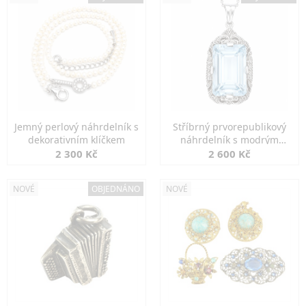
Jemný perlový náhrdelník s
Stříbrný prvorepublikový
dekorativním klíčkem
náhrdelník s modrým
spinelem
2 300 Kč
2 600 Kč
NOVÉ
OBJEDNÁNO
NOVÉ