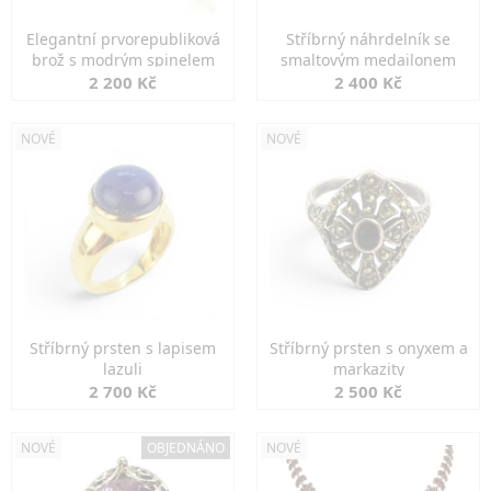
Elegantní prvorepubliková
Stříbrný náhrdelník se
brož s modrým spinelem
smaltovým medailonem
2 200 Kč
2 400 Kč
NOVÉ
NOVÉ
Stříbrný prsten s lapisem
Stříbrný prsten s onyxem a
lazuli
markazity
2 700 Kč
2 500 Kč
NOVÉ
OBJEDNÁNO
NOVÉ