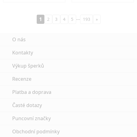
…
1
2
3
4
5
193
»
O nás
Kontakty
Výkup šperků
Recenze
Platba a doprava
Časté dotazy
Puncovní značky
Obchodní podmínky