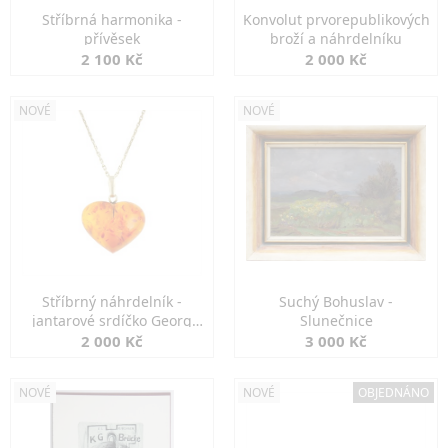
Stříbrná harmonika -
Konvolut prvorepublikových
přívěsek
broží a náhrdelníku
2 100 Kč
2 000 Kč
NOVÉ
NOVÉ
Stříbrný náhrdelník -
Suchý Bohuslav -
jantarové srdíčko Georg
Slunečnice
Kramer
2 000 Kč
3 000 Kč
NOVÉ
NOVÉ
OBJEDNÁNO