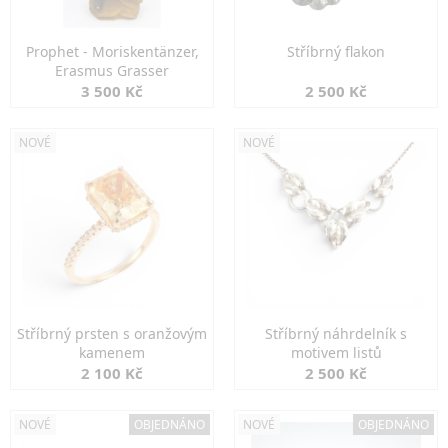
Prophet - Moriskentänzer,
Stříbrný flakon
Erasmus Grasser
3 500 Kč
2 500 Kč
NOVÉ
NOVÉ
Stříbrný prsten s oranžovým
Stříbrný náhrdelník s
kamenem
motivem listů
2 100 Kč
2 500 Kč
NOVÉ
OBJEDNÁNO
NOVÉ
OBJEDNÁNO