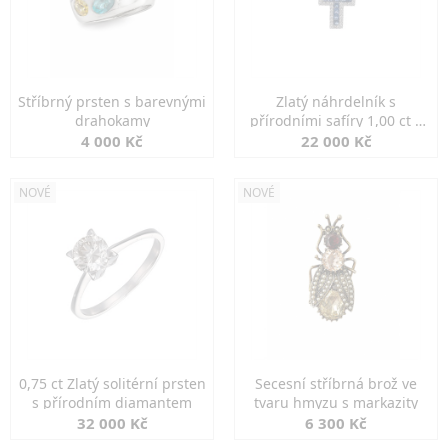
Stříbrný prsten s barevnými
Zlatý náhrdelník s
drahokamy
přírodními safíry 1,00 ct a
diamanty
4 000 Kč
22 000 Kč
NOVÉ
NOVÉ
0,75 ct Zlatý solitérní prsten
Secesní stříbrná brož ve
s přírodním diamantem
tvaru hmyzu s markazity
32 000 Kč
6 300 Kč