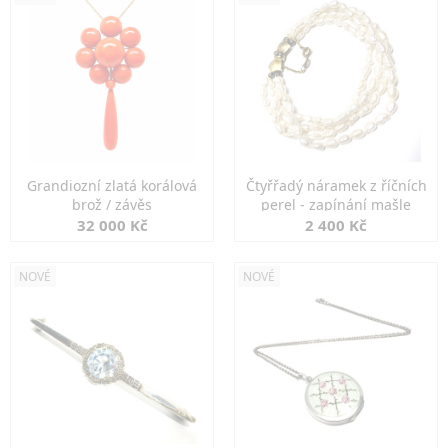
Grandiozní zlatá korálová
Čtyřřadý náramek z říčních
brož / závěs
perel - zapínání mašle
32 000 Kč
2 400 Kč
NOVÉ
NOVÉ