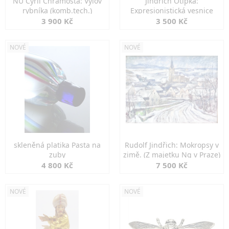
NU Cyril Chramosta: Výlov
Jindřich Otipka:
rybníka (komb.tech.)
Expresionistická vesnice
3 900 Kč
3 500 Kč
NOVÉ
NOVÉ
skleněná platika Pasta na
Rudolf Jindřich: Mokropsy v
zuby
zimě. (Z majetku Ng v Praze)
4 800 Kč
7 500 Kč
NOVÉ
NOVÉ