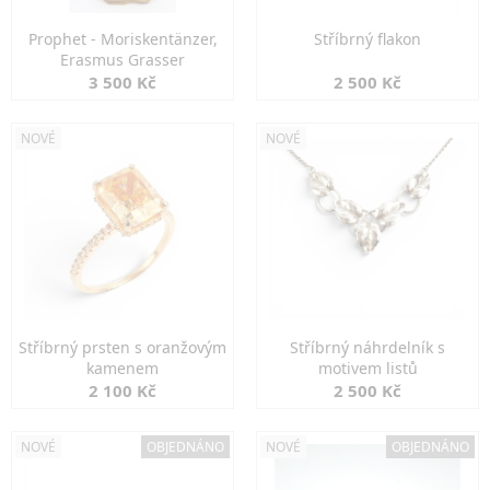
Prophet - Moriskentänzer,
Stříbrný flakon
Erasmus Grasser
3 500 Kč
2 500 Kč
NOVÉ
NOVÉ
Stříbrný prsten s oranžovým
Stříbrný náhrdelník s
kamenem
motivem listů
2 100 Kč
2 500 Kč
NOVÉ
OBJEDNÁNO
NOVÉ
OBJEDNÁNO