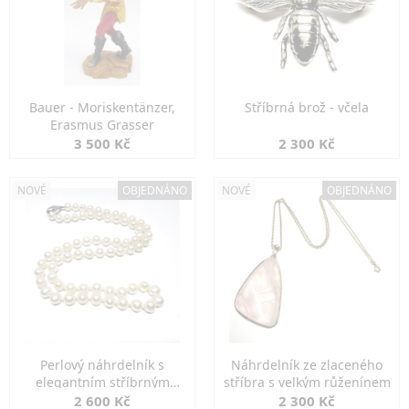
Bauer - Moriskentänzer,
Stříbrná brož - včela
Erasmus Grasser
3 500 Kč
2 300 Kč
NOVÉ
OBJEDNÁNO
NOVÉ
OBJEDNÁNO
Perlový náhrdelník s
Náhrdelník ze zlaceného
elegantním stříbrným
stříbra s velkým růženínem
zapínáním
2 600 Kč
2 300 Kč