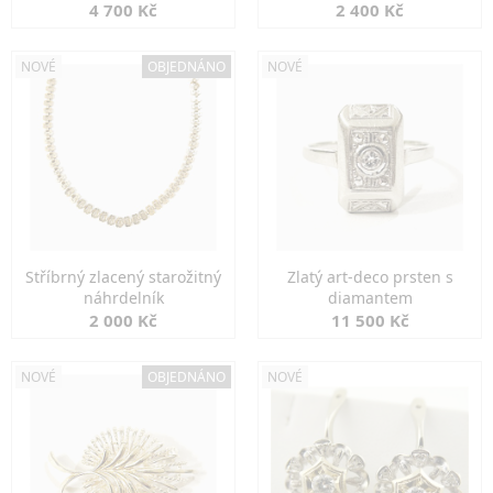
markazity
jemná elegance
4 700 Kč
2 400 Kč
NOVÉ
OBJEDNÁNO
NOVÉ
Stříbrný zlacený starožitný
Zlatý art-deco prsten s
náhrdelník
diamantem
2 000 Kč
11 500 Kč
NOVÉ
OBJEDNÁNO
NOVÉ