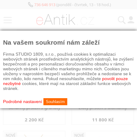
736 646 913
(pondělí - čtvrtek, 13 - 18 hod.)
KATEGORIE
Na vašem soukromí nám záleží
NOVÉ
NOVÉ
Firma STUDIO 1809, s.r.o., používá cookies k optimalizaci
webových stránek prostřednictvím analytických nástrojů, ke zvýšení
bezpečnosti a pro personalizaci doručovaného obsahu v rámci
webových stránek i cíleného marketingu mimo nich. Cookies jsou
uloženy v naprostém bezpečí vašeho prohlížeče a nedostane se k
nim nikdo, kdo nemá. Pokud nesouhlasíte, můžete
povolit pouze
nezbytné
cookies, které mají na starost základní funkce webových
stránek.
Podrobné nastavení
Souhlasím
Stříbrný prsten s granáty
Zlatý prsten s diamanty
2 200 Kč
11 800 Kč
NOVÉ
NOVÉ