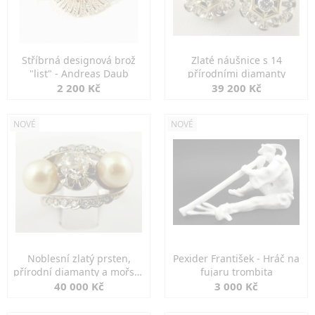
Stříbrná designová brož
Zlaté náušnice s 14
"list" - Andreas Daub
přírodními diamanty
2 200 Kč
39 200 Kč
NOVÉ
NOVÉ
Noblesní zlatý prsten,
Pexider František - Hráč na
přírodní diamanty a mořské
fujaru trombita
perly
40 000 Kč
3 000 Kč