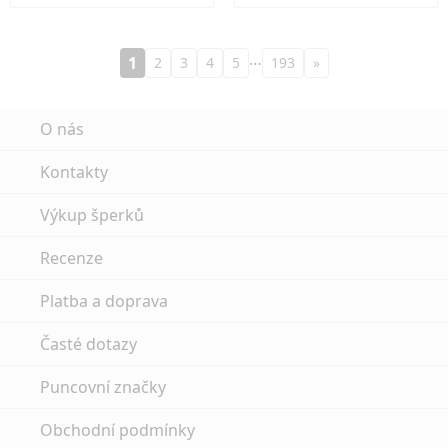
…
1
2
3
4
5
193
»
O nás
Kontakty
Výkup šperků
Recenze
Platba a doprava
Časté dotazy
Puncovní značky
Obchodní podmínky