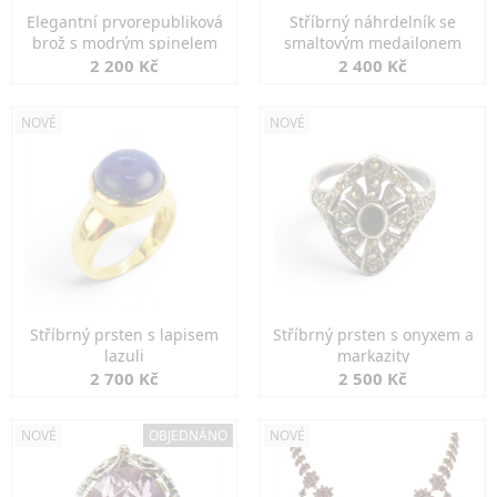
Elegantní prvorepubliková
Stříbrný náhrdelník se
brož s modrým spinelem
smaltovým medailonem
2 200 Kč
2 400 Kč
NOVÉ
NOVÉ
Stříbrný prsten s lapisem
Stříbrný prsten s onyxem a
lazuli
markazity
2 700 Kč
2 500 Kč
NOVÉ
OBJEDNÁNO
NOVÉ