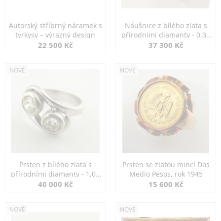
Autorský stříbrný náramek s
Náušnice z bílého zlata s
tyrkysy – výrazný design
přírodními diamanty - 0,30
ct
22 500 Kč
37 300 Kč
NOVÉ
NOVÉ
Prsten z bílého zlata s
Prsten se zlatou mincí Dos
přírodními diamanty - 1,00
Medio Pesos, rok 1945
ct
40 000 Kč
15 600 Kč
NOVÉ
NOVÉ