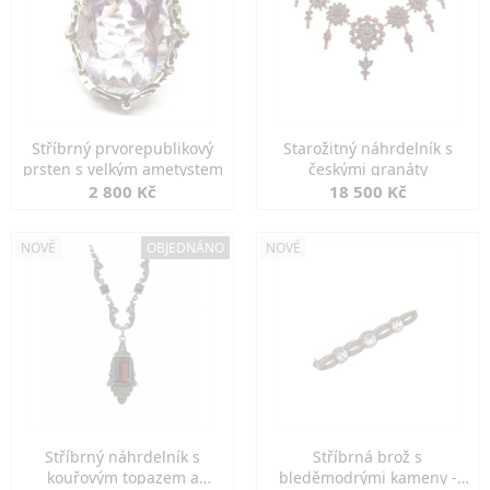
Stříbrný prvorepublikový
Starožitný náhrdelník s
prsten s velkým ametystem
českými granáty
2 800 Kč
18 500 Kč
NOVÉ
OBJEDNÁNO
NOVÉ
Stříbrný náhrdelník s
Stříbrná brož s
kouřovým topazem a
bleděmodrými kameny -