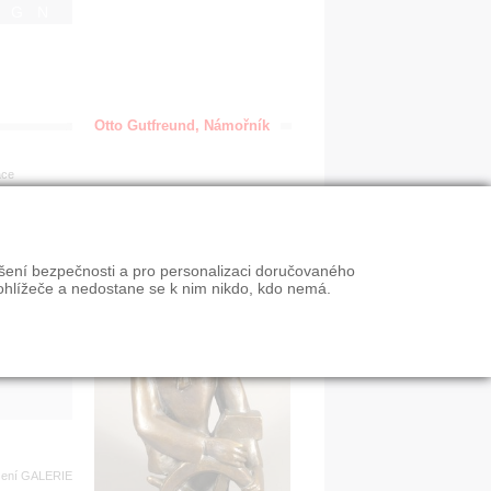
IGN
Otto Gutfreund, Námořník
ace
en
ýšení bezpečnosti a pro personalizaci doručovaného
VY
ohlížeče a nedostane se k nim nikdo, kdo nemá.
n slevy
zení
GALERIE