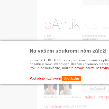
STA
O nás
Obchodní podmínky
Kontakty
Časté dotazy
Recenze
Ceník
Na vašem soukromí nám záleží
Jsme prověřená firma
RYCHLÉ HLEDÁN
V oboru působíme 22 let!
Firma STUDIO 1809, s.r.o., používá cookies k optim
Zákazníci u nás oceňují:
HISTORICKÉ O
obsahu v rámci webových stránek i cíleného marke
■ odborné zázemí
všechno
Pokud nesouhlasíte, můžete
povolit pouze nezbytn
■ bezpečné prostředí
před r. 1800
■ přátelskou atmosféru
19. stol.
Podrobné nastavení
Souhlasím
1890-1940
od r. 1940
současnost
Dana Čechová a Jolana Králová
NÁKUP I PO T
Vyhledané
položky (9638)