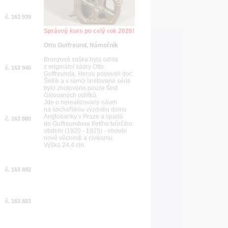
č. 163 939
Správný kurs po celý rok 2026!
Otto Gutfreund, Námořník
Bronzová soška byla odlita
z originální sádry Otto
č. 163 940
Gutfreunda, kterou posoudil doc.
Šetlík a v rámci limitované série
bylo zhotoveno pouze šest
číslovaných odlitků.
Jde o nerealizovaný návrh
na sochařskou výzdobu domu
Anglobanky v Praze a spadá
č. 163 880
do Gutfreundova třetího tvůrčího
období (1920 - 1925) - období
nové věcnosti a civilismu.
Výška 24,4 cm.
č. 163 882
č. 163 883