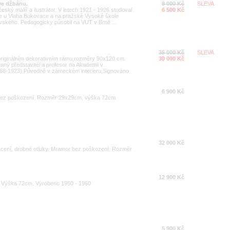
 ve džbánu.
8 000 Kč
SLEVA
ský malíř a ilustrátor. V letech 1921 - 1926 studoval
6 500 Kč
e u Vlaha Bukovace a na pražské Vysoké škole
kého. Pedagogicky působil na VUT v Brně ...
35 000 Kč
SLEVA
 originálním dekorativním rámu,rozměry 90x120 cm.
30 000 Kč
ý představitel a profesor na Akademii v
8-1923).Původně v zámeckém interieru,Signováno
6 900 Kč
la bez poškození. Rozměr 29x29cm, výška 72cm
32 000 Kč
acení, drobné otluky. Mramor bez poškození. Rozměr
12 900 Kč
. Výška 72cm. Vyrobeno 1950 - 1960
5 900 Kč