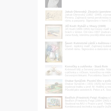
Jakub Obrovský: Zbojníci (perokres
Jakub Obrovský (1882 -1949), význam
Pirnera. Zajímavá ranná perokresba na
rámu a pasparty. Signováno v horní čá
Jiří Kodl: Rybáři u Vltavy (1949)
Jiří Kodl (1889-1955) byl český malíř 
hrách v tenise. Od roku 1907 studval 
Jana Kouly, kterému později dělal asis
Šavel: Kubistické zátiší s květino
Šavel - teplický malíř. Zajímavý kubis
včetně rámu. Signováno a datováno v
Konvičky a cukřenka - Stará Role
Krémově bílý a červený porcelán. Náz
cukřenka s víčkem, konvička na mlék
červenými linkami. Porcelánka Stará 
Otakar Synáček: Pozdní léto v polí
Otakar Synáček ( 1931-1925) byl čes
studoval malbu u prof. M. Holého a res
Působil jako asistent A. Pelce a K. So
Bedřich (Friedrich) Feigl: Krajina s
Bedřich (Friedrich) Feigl (1884-1965) 
Studoval na AVU v Praze u prof. Thiel
Kombinovaná technika na papíře (tužka,