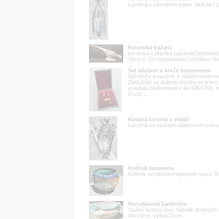
Lucerna v původním stavu. Skla bez
Keramika-bažant
keramická plastika bažanta(černobílá
30cm,š-16cm(podstavec) ArtDeco.Stav
Set náušnic a brože biedermeier
Set brože a náušnic z období biederm
Zlatá brož se dvěma ověsky ve tvaru 
a období biedermeieru: Au 585/1000, 
či chy ...
Kovaná lucerna s vitráží
Lucerna ve slušném nálezovém stav
Květník kamenina
Květník ve slušném bytovém stavu. 
Porcelánová žardiniěra
Slušný bytový stav. Několik drobných
40v20cm, výška 21cm