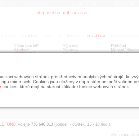
ROŽITNOSTI UMĚNÍ DES
přepnout na mobilní verzi
V čem jsme jiní?
Můj prodej
Přihlášení
Facebook
Můj nákup
Můj účet / Registr
Výkup šperků
Moje album
GDPR
/
AML
Jen poslední d
Í
alizaci webových stránek prostřednictvím analytických nástrojů, ke zv
BDOBÍ
STÁŘÍ NABÍDKY
ŘAZENÍ
SLE
tingu mimo nich. Cookies jsou uloženy v naprostém bezpečí vašeho pr
všechno
nejnovější napřed
je
é
cookies, které mají na starost základní funkce webových stránek.
jen poslední den
podle cen sestupně
jen poslední týden
jen poslední měsíc
ELEFONU:
volejte
736 646 913
(pondělí - čtvrtek, 13 - 18 hod.)
přechod na zobra