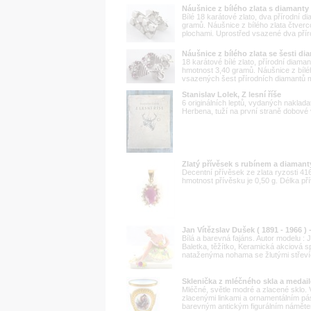
Náušnice z bílého zlata s diamanty
Bílé 18 karátové zlato, dva přírodní 
gramů. Náušnice z bílého zlata čtver
plochami. Uprostřed vsazené dva příro
Náušnice z bílého zlata se šesti di
18 karátové bílé zlato, přírodní diama
hmotnost 3,40 gramů. Náušnice z bíléh
vsazených šest přírodních diamantů mo
Stanislav Lolek, Z lesní říše
6 originálních leptů, vydaných naklad
Herbena, tuží na první straně dobové
Zlatý přívěsek s rubínem a diamant
Decentní přívěsek ze zlata ryzosti 4
hmotnost přívěsku je 0,50 g. Délka př
Jan Vítězslav Dušek ( 1891 - 1966 )
Bílá a barevná fajáns. Autor modelu : 
Baletka, těžítko, Keramická akciová s
nataženýma nohama se žlutými střevíci 
Sklenička z mléčného skla a meda
Mléčné, světle modré a zlacené sklo. V
zlacenými linkami a ornamentálním pá
barevným antickým figurálním námětem