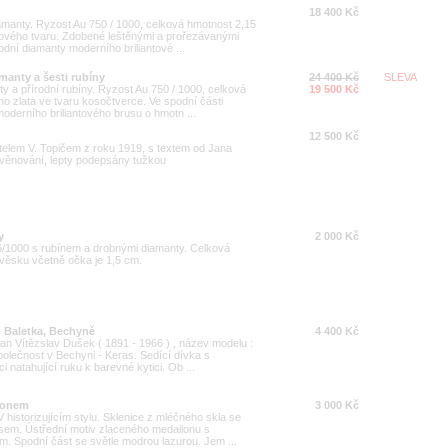
18 400 Kč
diamanty. Ryzost Au 750 / 1000, celková hmotnost 2,15
cového tvaru. Zdobené leštěnými a prořezávanými
dní diamanty moderního briliantové ...
amanty a šesti rubíny
24 400 Kč
SLEVA
nty a přírodní rubíny. Ryzost Au 750 / 1000, celková
19 500 Kč
o zlata ve tvaru kosočtverce. Ve spodní části
derního briliantového brusu o hmotn ...
12 500 Kč
atelem V. Topičem z roku 1919, s textem od Jana
 věnování, lepty podepsány tužkou
y
2 000 Kč
16/1000 s rubínem a drobnými diamanty. Celková
ívěsku včetně očka je 1,5 cm.
 - Baletka, Bechyně
4 400 Kč
Jan Vítězslav Dušek ( 1891 - 1966 ) , název modelu :
polečnost v Bechyni - Keras. Sedící dívka s
natahující ruku k barevné kytici. Ob ...
ilonem
3 000 Kč
 historizujícím stylu. Sklenice z mléčného skla se
sem. Ústřední motiv zlaceného medailonu s
. Spodní část se světle modrou lazurou. Jem ...