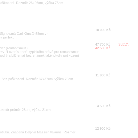
 poškození. Rozměr 26x26cm, výška 76cm
18 000 Kč
)Signovaná Carl Klimt.D-58cm.v-
 perfektní.
47 700 Kč
SLEVA
eier (romantismus).
42 500 Kč
tzv. "Lover´s knot", typického právě pro romantismus
modrý a bílý email bez známek jakéhokoliv poškození
11 900 Kč
u. Bez poškození. Rozměr 37x37cm, výška 79cm
4 500 Kč
Rozměr průměr 28cm, výška 21cm
12 900 Kč
 otluku. Značená Delphin Massier Valauris. Rozměr