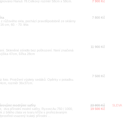
t.Signováno Hanuš 78.Celkový rozměr 58cm x 58cm.
7 900 Kč
éta
7 800 Kč
u z růžového skla, pochází pravděpodobně ze sklárny
6 cm, 60. - 70. léta
11 900 Kč
ní. Skleněné stínidlo bez poškození. Není značená
r výška 47cm, šířka 28cm
7 500 Kč
z foto. Protržení výplety sedáků. Opěrky v potadku.
44cm, rozměr 36x37cm.
párovými modrými safíry
23 900 Kč
SLEVA
nt, dva přírodní modré safíry. Ryzost Au 750 / 1000,
19 500 Kč
k z bílého zlata ve tvaru kříže s prořezávaným
prostřed vsazený kulatý přírodní ...