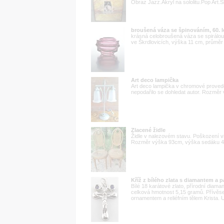
Obraz Jazz.Akryl na sololitu.Pop Ar
broušená váza se špinováním, 60. l
krásná celobroušená váza se spirálo
ve Škrdlovicích, výška 11 cm, průměr 1
Art deco lampička
Art deco lampička v chromové provede
nepodařilo se dohledat autor. Rozmě
Zlacené židle
Židle v nalezovém stavu. Poškození vi
Rozměr výška 93cm, výška sedáku 
Kříž z bílého zlata s diamantem a 
Bílé 18 karátové zlato, přírodní diama
celková hmotnost 5,15 gramů. Přívěse
ornamentem a reliéfním tělem Krista. U