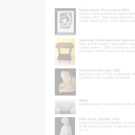
Václav Hejna: Rozhovor (r.1937)
Kombinovaná technika na papíře/ kart
“V.Hejna 1937”. Rámováno pod sklem.
Václav Hejna (1914 - 1985) Malíř, graf
Japonský stolek lakovaný malovaný
Starý gracilní stolek z lakovaného so
a ptáky, kolem r. 1900, neznačeno. R
poškození, běžné známky stáří a použí
Gutfreund Otto, pes, 1928
terakotový pes od Otty Gutfreunda, d
ČLENŮM 1928 a podpis Gutfreund
Miska
bublinkaté sklo s červenými a modro-f
Paša Josef, plastika, 1919
autorská alabastrová plastika od Jos
uvnitř soklu je přípisek "Z alabastru
25 cm