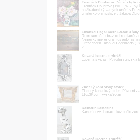
František Doubrava: Zátiší s kytici
František Doubrava (1901-1976 ) byl če
na Akademii výtvarných umění v Praz
umělecko-průmyslové u Jakuba Obrovs
Emanuel Hegenbarth,Statek u řeky
Representační obraz olej na plátně v
Německý impresionismus,autor uznávan
Drážďanech Emanuel Hegenbarth (186
v ...
Kovaná lucerna s vitráží
Lucerna s vitráží. Původní stav, sk
Zlacený konzolový stolek.
Zlacený konzolový stolek. Původní zl
116x38,5cm, výška 96cm
Dalmatin kamenina
Kamenínový dalmatin, bez poškození
Kovaná lucerna s vitráží