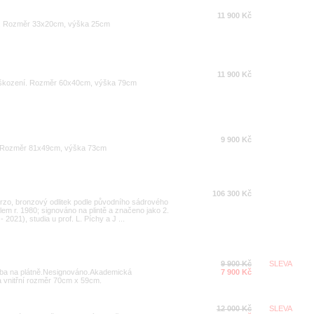
11 900 Kč
u. Rozměr 33x20cm, výška 25cm
11 900 Kč
oškození. Rozměr 60x40cm, výška 79cm
9 900 Kč
to. Rozměr 81x49cm, výška 73cm
106 300 Kč
rzo, bronzový odlitek podle původního sádrového
em r. 1980; signováno na plintě a značeno jako 2.
 2021), studia u prof. L. Píchy a J ...
9 900 Kč
SLEVA
malba na plátně.Nesignováno.Akademická
7 900 Kč
 vnitřní rozměr 70cm x 59cm.
12 000 Kč
SLEVA