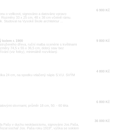
6 900 Kč
onu o velikosti, signováno a datováno vpravo
 Rozměry 33 x 25 cm, 48 x 38 cm včetně rámu.
ik. Studoval na Vysoké škole architektur ...
 kolem r. 1900
9 800 Kč
ustruženého dřeva, ruční malba scenérie s květinami
ozměry 74,5 x 55 x 36,5 cm, dobrý stav bez
vání (viz fotky), minimálně rozviklaný.
4 800 Kč
élka 24 cm, na spodku vtlačený nápis S.V.U. SVÝM
6 800 Kč
ialovými skvrnami, průměr 18 cm, 50. - 60 léta
36 000 Kč
efa Pašy v duchu neoklasicismu, signováno Jos.Paša,
 vyřezal sochař Jos. Paša roku 1919", výška se soklem