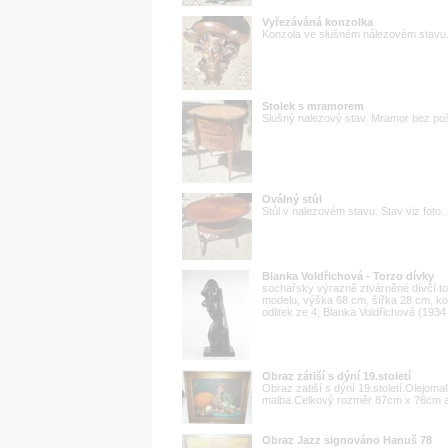
Vyřezáváná konzolka
Konzola ve slušném nálezovém stav
Stolek s mramorem
Slušný nalezový stav. Mramor bez p
Oválný stůl
Stůl v nalezovém stavu. Stav viz fo
Blanka Voldřichová - Torzo dívky
sochařsky výrazně ztvárněné dívčí to
modelu, výška 68 cm, šířka 28 cm, kol
odlitek ze 4; Blanka Voldřichová (1934 -
Obraz zátiší s dýní 19.století
Obraz zatiší s dýní 19.století.Olejo
malba.Celkový rozměr 87cm x 76cm a
Obraz Jazz signováno Hanuš 78