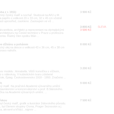
ba z r. 1911)
3 900 Kč
ný český malíř a sochař. Studoval na AVU u M.
 papíře o velikosti 20 x 33 cm, 32 x 45 cm včetně
sti uprostřed, zaskleno. Zastoupen ve vš ...
3 900 Kč
SLEVA
akvarelista, architekt a reprezentant na olympijskými
3 500 Kč
architekturu na České technice v Praze u profesora
tenta. Řádný člen spolku Mán ...
u ve džbánu a pohárem
8 000 Kč
tický olej na desce o velikosti 43 x 36 cm, 45 x 38 cm
pravo nahoře.
3 200 Kč
ev modelu : Annabella. Větší konvička s víčkem,
o s nálevkou. V kubistickém tvaru zdobené
Role, Epiag. Československo 1918 - 1950. Značeno ...
ch
9 000 Kč
ký maliř. Na pražské Akademii výtvarného umění
taurátorství a konzervátorství u prof. B.Slánského.
učka na Akademii výtvarných umění. ...
 řekou
7 500 Kč
byl český malíř, grafik a ilustrátor židovského původu.
e, byl členem skupiny Osma, Prager Sezession a j.
 akvarel a křídy) , signov ...