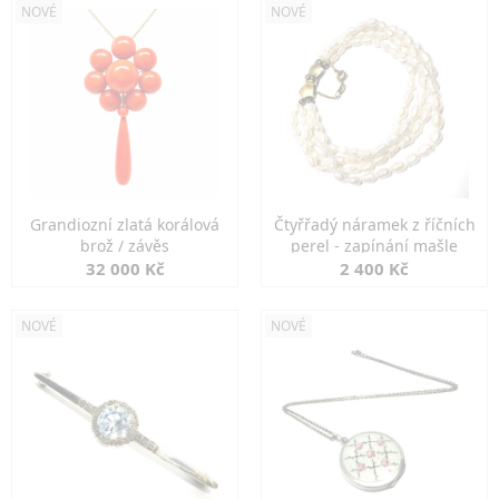
NOVÉ
NOVÉ
Grandiozní zlatá korálová
Čtyřřadý náramek z říčních
brož / závěs
perel - zapínání mašle
32 000 Kč
2 400 Kč
NOVÉ
NOVÉ