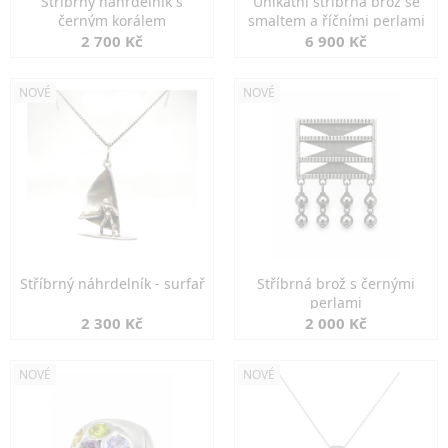
Stříbrný náhrdelník s
Unikátní stříbrná brož se
černým korálem
smaltem a říčními perlami
2 700 Kč
6 900 Kč
NOVÉ
NOVÉ
Stříbrný náhrdelník - surfař
Stříbrná brož s černými
perlami
2 300 Kč
2 000 Kč
NOVÉ
NOVÉ