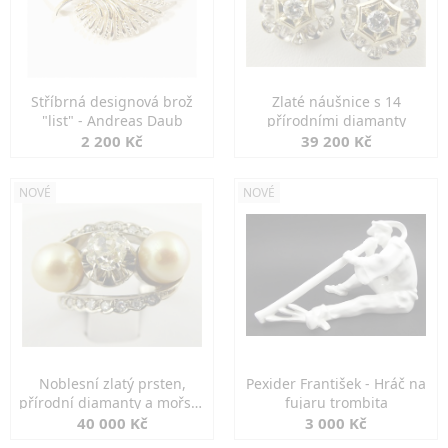
Stříbrná designová brož
Zlaté náušnice s 14
"list" - Andreas Daub
přírodními diamanty
2 200 Kč
39 200 Kč
NOVÉ
NOVÉ
Noblesní zlatý prsten,
Pexider František - Hráč na
přírodní diamanty a mořské
fujaru trombita
perly
40 000 Kč
3 000 Kč