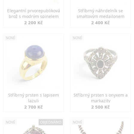
Elegantní prvorepubliková
Stříbrný náhrdelník se
brož s modrým spinelem
smaltovým medailonem
2 200 Kč
2 400 Kč
NOVÉ
NOVÉ
Stříbrný prsten s lapisem
Stříbrný prsten s onyxem a
lazuli
markazity
2 700 Kč
2 500 Kč
NOVÉ
OBJEDNÁNO
NOVÉ