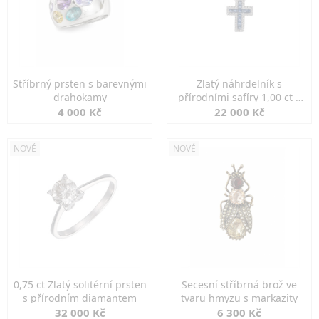
Stříbrný prsten s barevnými
Zlatý náhrdelník s
drahokamy
přírodními safíry 1,00 ct a
diamanty
4 000 Kč
22 000 Kč
NOVÉ
NOVÉ
0,75 ct Zlatý solitérní prsten
Secesní stříbrná brož ve
s přírodním diamantem
tvaru hmyzu s markazity
32 000 Kč
6 300 Kč