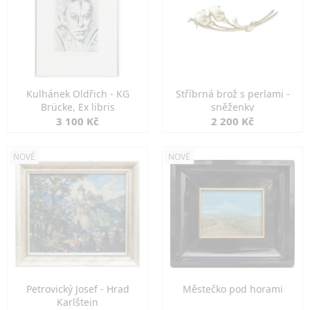
Kulhánek Oldřich - KG
Stříbrná brož s perlami -
Brücke, Ex libris
sněženky
3 100 Kč
2 200 Kč
NOVÉ
NOVÉ
Petrovický Josef - Hrad
Městečko pod horami
Karlštejn