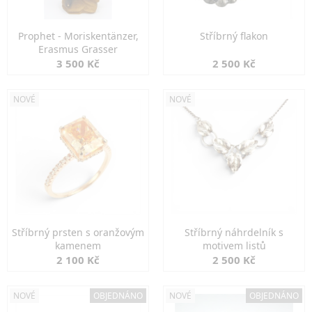
Prophet - Moriskentänzer,
Stříbrný flakon
Erasmus Grasser
3 500 Kč
2 500 Kč
NOVÉ
NOVÉ
Stříbrný prsten s oranžovým
Stříbrný náhrdelník s
kamenem
motivem listů
2 100 Kč
2 500 Kč
NOVÉ
OBJEDNÁNO
NOVÉ
OBJEDNÁNO