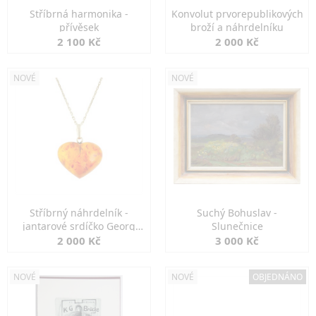
Stříbrná harmonika -
Konvolut prvorepublikových
přívěsek
broží a náhrdelníku
2 100 Kč
2 000 Kč
NOVÉ
NOVÉ
Stříbrný náhrdelník -
Suchý Bohuslav -
jantarové srdíčko Georg
Slunečnice
Kramer
2 000 Kč
3 000 Kč
NOVÉ
NOVÉ
OBJEDNÁNO