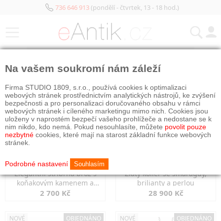
736 646 913
(pondělí - čtvrtek, 13 - 18 hod.)
KATEGORIE
Na vašem soukromí nám záleží
NOVÉ
NOVÉ
OBJEDNÁNO
Firma STUDIO 1809, s.r.o., používá cookies k optimalizaci
webových stránek prostřednictvím analytických nástrojů, ke zvýšení
bezpečnosti a pro personalizaci doručovaného obsahu v rámci
webových stránek i cíleného marketingu mimo nich. Cookies jsou
uloženy v naprostém bezpečí vašeho prohlížeče a nedostane se k
nim nikdo, kdo nemá. Pokud nesouhlasíte, můžete
povolit pouze
nezbytné
cookies, které mají na starost základní funkce webových
stránek.
Podrobné nastavení
Souhlasím
Elegantní stříbrná brož s
Zlatý kolier se smaragdy,
koňakovým kamenem a
brilianty a perlou
markazity
2 700 Kč
28 900 Kč
NOVÉ
OBJEDNÁNO
NOVÉ
OBJEDNÁNO