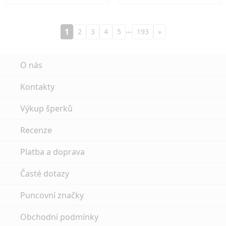
…
1
2
3
4
5
193
»
O nás
Kontakty
Výkup šperků
Recenze
Platba a doprava
Časté dotazy
Puncovní značky
Obchodní podmínky