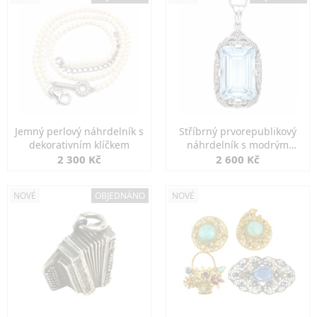
Jemný perlový náhrdelník s
Stříbrný prvorepublikový
dekorativním klíčkem
náhrdelník s modrým
spinelem
2 300 Kč
2 600 Kč
NOVÉ
OBJEDNÁNO
NOVÉ