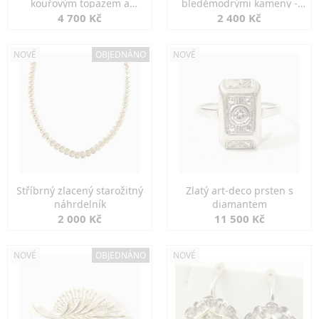
kouřovým topazem a
bleděmodrými kameny -
markazity
jemná elegance
4 700 Kč
2 400 Kč
NOVÉ
OBJEDNÁNO
NOVÉ
Stříbrný zlacený starožitný
Zlatý art-deco prsten s
náhrdelník
diamantem
2 000 Kč
11 500 Kč
NOVÉ
OBJEDNÁNO
NOVÉ