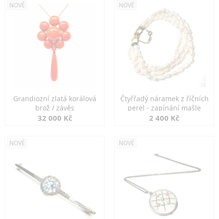
NOVÉ
NOVÉ
Grandiozní zlatá korálová
Čtyřřadý náramek z říčních
brož / závěs
perel - zapínání mašle
32 000 Kč
2 400 Kč
NOVÉ
NOVÉ