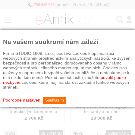
736 646 913
(pondělí - čtvrtek, 13 - 18 hod.)
KATEGORIE
Na vašem soukromí nám záleží
NOVÉ
OBJEDNÁNO
NOVÉ
OBJEDNÁNO
Firma STUDIO 1809, s.r.o., používá cookies k optimalizaci
webových stránek prostřednictvím analytických nástrojů, ke zvýšení
bezpečnosti a pro personalizaci doručovaného obsahu v rámci
webových stránek i cíleného marketingu mimo nich. Cookies jsou
uloženy v naprostém bezpečí vašeho prohlížeče a nedostane se k
nim nikdo, kdo nemá. Pokud nesouhlasíte, můžete
povolit pouze
nezbytné
cookies, které mají na starost základní funkce webových
stránek.
Podrobné nastavení
Souhlasím
Elegantní stříbrná brož s
Zlatý kolier se smaragdy,
koňakovým kamenem a
brilianty a perlou
markazity
2 700 Kč
28 900 Kč
NOVÉ
OBJEDNÁNO
NOVÉ
OBJEDNÁNO