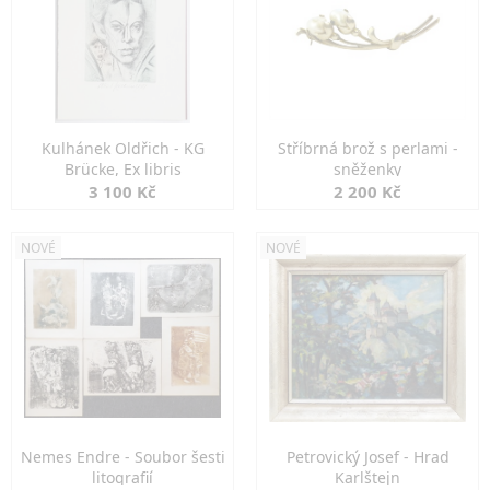
Kulhánek Oldřich - KG
Stříbrná brož s perlami -
Brücke, Ex libris
sněženky
3 100 Kč
2 200 Kč
NOVÉ
NOVÉ
Nemes Endre - Soubor šesti
Petrovický Josef - Hrad
litografií
Karlštejn