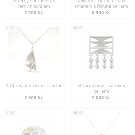
Stříbrný náhrdelník s
Unikátní stříbrná brož se
černým korálem
smaltem a říčními perlami
2 700 Kč
6 900 Kč
NOVÉ
NOVÉ
Stříbrný náhrdelník - surfař
Stříbrná brož s černými
perlami
2 300 Kč
2 000 Kč
NOVÉ
NOVÉ