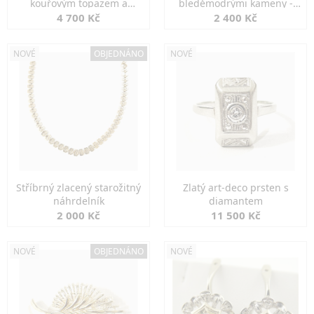
kouřovým topazem a
bleděmodrými kameny -
markazity
jemná elegance
4 700 Kč
2 400 Kč
NOVÉ
OBJEDNÁNO
NOVÉ
Stříbrný zlacený starožitný
Zlatý art-deco prsten s
náhrdelník
diamantem
2 000 Kč
11 500 Kč
NOVÉ
OBJEDNÁNO
NOVÉ