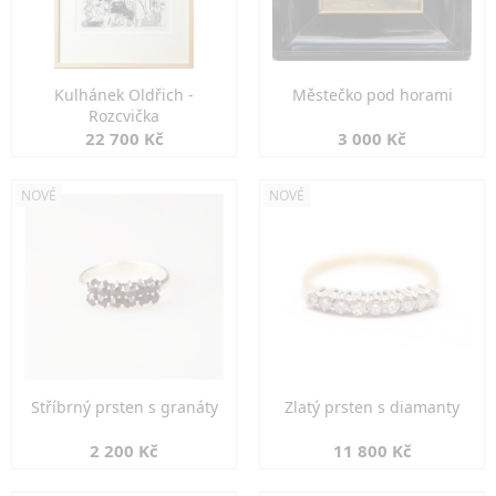
Kulhánek Oldřich -
Městečko pod horami
Rozcvička
22 700 Kč
3 000 Kč
NOVÉ
NOVÉ
Stříbrný prsten s granáty
Zlatý prsten s diamanty
2 200 Kč
11 800 Kč