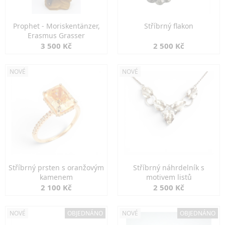
Prophet - Moriskentänzer,
Stříbrný flakon
Erasmus Grasser
3 500 Kč
2 500 Kč
NOVÉ
NOVÉ
Stříbrný prsten s oranžovým
Stříbrný náhrdelník s
kamenem
motivem listů
2 100 Kč
2 500 Kč
NOVÉ
OBJEDNÁNO
NOVÉ
OBJEDNÁNO