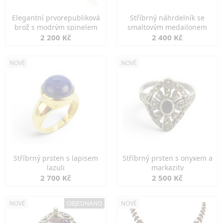
Elegantní prvorepubliková
Stříbrný náhrdelník se
brož s modrým spinelem
smaltovým medailonem
2 200 Kč
2 400 Kč
NOVÉ
NOVÉ
Stříbrný prsten s lapisem
Stříbrný prsten s onyxem a
lazuli
markazity
2 700 Kč
2 500 Kč
NOVÉ
OBJEDNÁNO
NOVÉ