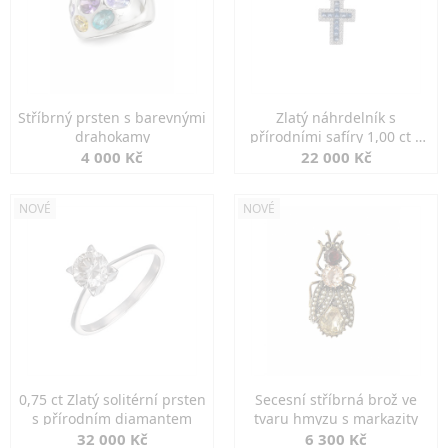
Stříbrný prsten s barevnými
Zlatý náhrdelník s
drahokamy
přírodními safíry 1,00 ct a
diamanty
4 000 Kč
22 000 Kč
NOVÉ
NOVÉ
0,75 ct Zlatý solitérní prsten
Secesní stříbrná brož ve
s přírodním diamantem
tvaru hmyzu s markazity
32 000 Kč
6 300 Kč