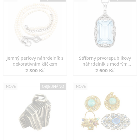
Jemný perlový náhrdelník s
Stříbrný prvorepublikový
dekorativním klíčkem
náhrdelník s modrým
spinelem
2 300 Kč
2 600 Kč
NOVÉ
OBJEDNÁNO
NOVÉ