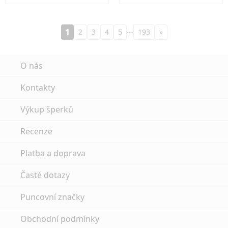
…
1
2
3
4
5
193
»
O nás
Kontakty
Výkup šperků
Recenze
Platba a doprava
Časté dotazy
Puncovní značky
Obchodní podmínky