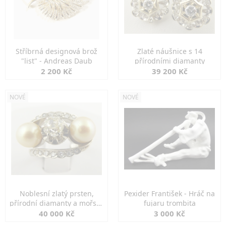
Stříbrná designová brož
Zlaté náušnice s 14
"list" - Andreas Daub
přírodními diamanty
2 200 Kč
39 200 Kč
NOVÉ
NOVÉ
Noblesní zlatý prsten,
Pexider František - Hráč na
přírodní diamanty a mořské
fujaru trombita
perly
40 000 Kč
3 000 Kč