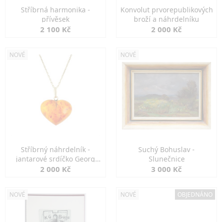
Stříbrná harmonika -
Konvolut prvorepublikových
přívěsek
broží a náhrdelníku
2 100 Kč
2 000 Kč
NOVÉ
NOVÉ
Stříbrný náhrdelník -
Suchý Bohuslav -
jantarové srdíčko Georg
Slunečnice
Kramer
2 000 Kč
3 000 Kč
NOVÉ
NOVÉ
OBJEDNÁNO