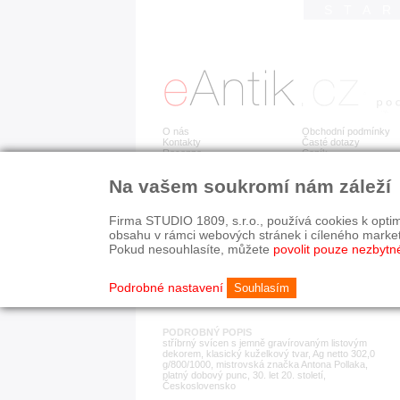
STA
O nás
Obchodní podmínky
Kontakty
Časté dotazy
Recenze
Ceník
Na vašem soukromí nám záleží
Detail položky
č. 183 162
Vel
Firma STUDIO 1809, s.r.o., používá cookies k optim
obsahu v rámci webových stránek i cíleného marke
Pokud nesouhlasíte, můžete
povolit pouze nezbytn
KATEGORIE
HISTORICKÉ OBDOB
stříbrné předměty
1890-1940
Podrobné nastavení
Souhlasím
PODROBNÝ POPIS
stříbrný svícen s jemně gravírovaným listovým
dekorem, klasický kuželkový tvar, Ag netto 302,0
g/800/1000, mistrovská značka Antona Pollaka,
platný dobový punc, 30. let 20. století,
Československo