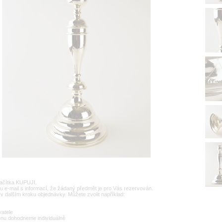
lačítka KUPUJI.
u e-mail s informací, že žádaný předmět je pro Vás rezervován.
v dalším kroku objednávky. Můžete zvolit například:
vatele
enu dohodneme individuálně