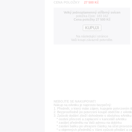
CENA POLOŽKY
27 500 Kč
Velký jednoplamenný stříbrný svícen
položka číslo: 183 162
Cena položky 27 500 Kč
Na následující stránce
Vaši koupi závazně potvrdíte.
NEBOJTE SE NAKUPOVAT!
Nákup na eAntiku je naprosto bezpečný:
1. Předmět, o který máte zájem, kupujete potvrzením t
2. Bezprostředně po potvrzení koupě obdržíte z eAntik
3. Způsob dodání zboží dohodnete s obsluhou eAntiku 
* osobní převzetí a zaplacení v kanceláři eAntiku
* zaslání předmětu na Vaši adresu na dobírku
* zaslání balíku po uhrazení částky na účet provozo
* u objemných předmětů s Vámi způsob předání a c