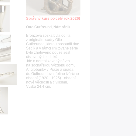
Správný kurs po celý rok 2026!
Otto Gutfreund, Námořník
Bronzová soška byla odlita
z originální sádry Otto
Gutfreunda, kterou posoudil doc.
Šetlík a v rámci limitované série
bylo zhotoveno pouze šest
číslovaných odlitků.
Jde o nerealizovaný návrh
na sochařskou výzdobu domu
Anglobanky v Praze a spadá
do Gutfreundova třetího tvůrčího
období (1920 - 1925) - období
nové věcnosti a civilismu.
Výška 24,4 cm.