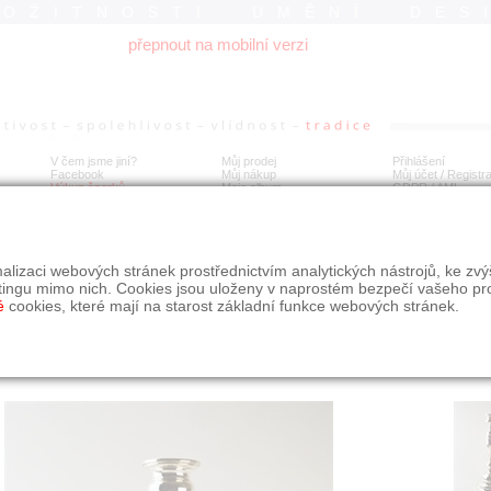
ROŽITNOSTI UMĚNÍ DES
přepnout na mobilní verzi
V čem jsme jiní?
Můj prodej
Přihlášení
Facebook
Můj nákup
Můj účet / Registr
Výkup šperků
Moje album
GDPR
/
AML
ký jednoplamenný stříbrný svícen
alizaci webových stránek prostřednictvím analytických nástrojů, ke zv
tingu mimo nich. Cookies jsou uloženy v naprostém bezpečí vašeho pr
é
cookies, které mají na starost základní funkce webových stránek.
Í
MÍSTO EXPEDICE
Počet návštěv: 192
poslat příteli
Praha
uložit do alba
dotaz na prodejce