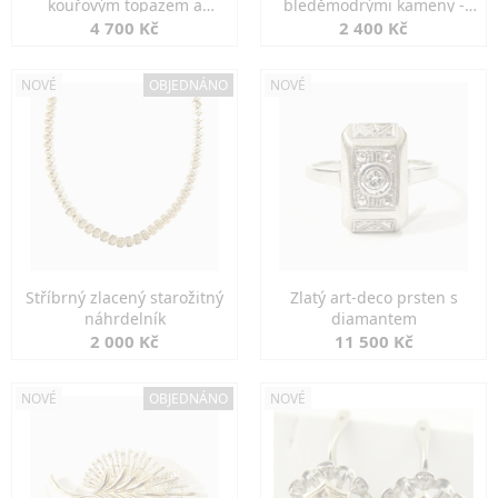
kouřovým topazem a
bleděmodrými kameny -
markazity
jemná elegance
4 700 Kč
2 400 Kč
NOVÉ
OBJEDNÁNO
NOVÉ
Stříbrný zlacený starožitný
Zlatý art-deco prsten s
náhrdelník
diamantem
2 000 Kč
11 500 Kč
NOVÉ
OBJEDNÁNO
NOVÉ