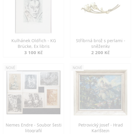
Kulhánek Oldřich - KG
Stříbrná brož s perlami -
Brücke, Ex libris
sněženky
3 100 Kč
2 200 Kč
NOVÉ
NOVÉ
Nemes Endre - Soubor šesti
Petrovický Josef - Hrad
litografií
Karlštejn