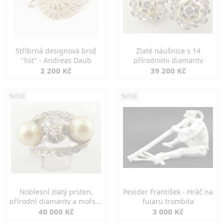
Stříbrná designová brož
Zlaté náušnice s 14
"list" - Andreas Daub
přírodními diamanty
2 200 Kč
39 200 Kč
NOVÉ
NOVÉ
Noblesní zlatý prsten,
Pexider František - Hráč na
přírodní diamanty a mořské
fujaru trombita
perly
40 000 Kč
3 000 Kč