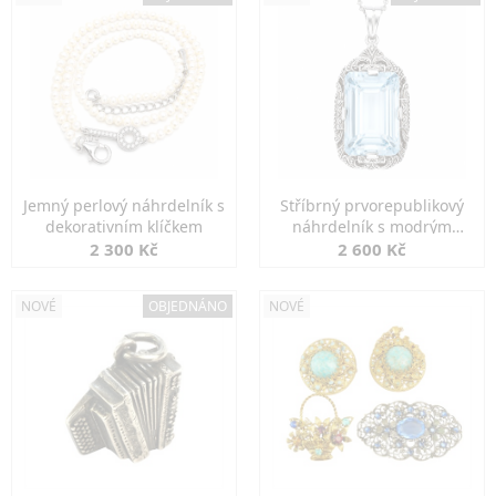
Jemný perlový náhrdelník s
Stříbrný prvorepublikový
dekorativním klíčkem
náhrdelník s modrým
spinelem
2 300 Kč
2 600 Kč
NOVÉ
OBJEDNÁNO
NOVÉ