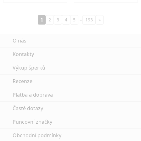
…
1
2
3
4
5
193
»
O nás
Kontakty
Výkup šperků
Recenze
Platba a doprava
Časté dotazy
Puncovní značky
Obchodní podmínky