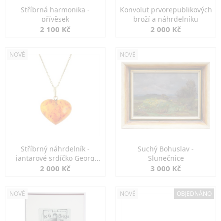
Stříbrná harmonika -
Konvolut prvorepublikových
přívěsek
broží a náhrdelníku
2 100 Kč
2 000 Kč
NOVÉ
NOVÉ
Stříbrný náhrdelník -
Suchý Bohuslav -
jantarové srdíčko Georg
Slunečnice
Kramer
2 000 Kč
3 000 Kč
NOVÉ
NOVÉ
OBJEDNÁNO