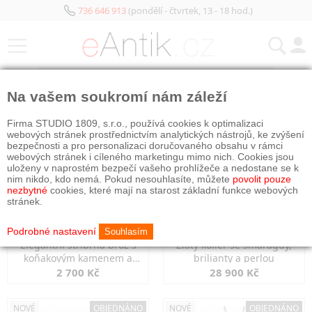
736 646 913
(pondělí - čtvrtek, 13 - 18 hod.)
KATEGORIE
Na vašem soukromí nám záleží
NOVÉ
OBJEDNÁNO
NOVÉ
OBJEDNÁNO
Firma STUDIO 1809, s.r.o., používá cookies k optimalizaci
webových stránek prostřednictvím analytických nástrojů, ke zvýšení
bezpečnosti a pro personalizaci doručovaného obsahu v rámci
webových stránek i cíleného marketingu mimo nich. Cookies jsou
uloženy v naprostém bezpečí vašeho prohlížeče a nedostane se k
nim nikdo, kdo nemá. Pokud nesouhlasíte, můžete
povolit pouze
nezbytné
cookies, které mají na starost základní funkce webových
stránek.
Podrobné nastavení
Souhlasím
Elegantní stříbrná brož s
Zlatý kolier se smaragdy,
koňakovým kamenem a
brilianty a perlou
markazity
2 700 Kč
28 900 Kč
NOVÉ
OBJEDNÁNO
NOVÉ
OBJEDNÁNO