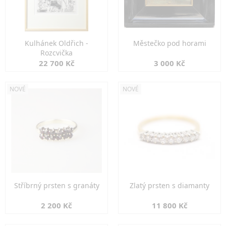
Kulhánek Oldřich -
Městečko pod horami
Rozcvička
22 700 Kč
3 000 Kč
NOVÉ
NOVÉ
Stříbrný prsten s granáty
Zlatý prsten s diamanty
2 200 Kč
11 800 Kč