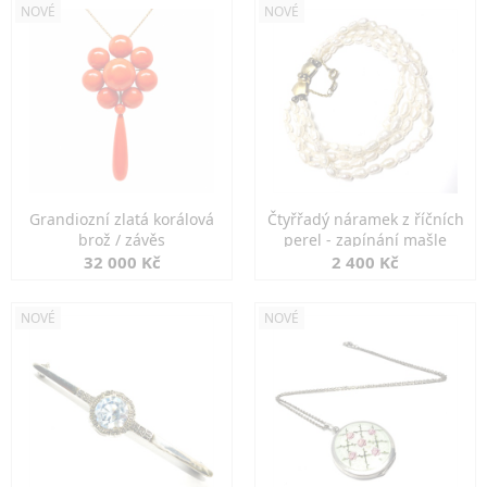
NOVÉ
NOVÉ
Grandiozní zlatá korálová
Čtyřřadý náramek z říčních
brož / závěs
perel - zapínání mašle
32 000 Kč
2 400 Kč
NOVÉ
NOVÉ