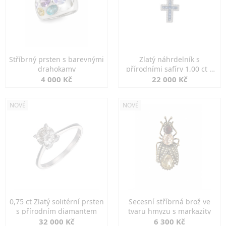
Stříbrný prsten s barevnými
Zlatý náhrdelník s
drahokamy
přírodními safíry 1,00 ct a
diamanty
4 000 Kč
22 000 Kč
NOVÉ
NOVÉ
0,75 ct Zlatý solitérní prsten
Secesní stříbrná brož ve
s přírodním diamantem
tvaru hmyzu s markazity
32 000 Kč
6 300 Kč