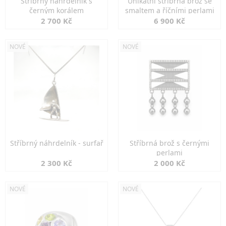
Stříbrný náhrdelník s
Unikátní stříbrná brož se
černým korálem
smaltem a říčními perlami
2 700 Kč
6 900 Kč
NOVÉ
NOVÉ
Stříbrný náhrdelník - surfař
Stříbrná brož s černými
perlami
2 300 Kč
2 000 Kč
NOVÉ
NOVÉ