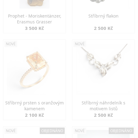
Prophet - Moriskentänzer,
Stříbrný flakon
Erasmus Grasser
3 500 Kč
2 500 Kč
NOVÉ
NOVÉ
Stříbrný prsten s oranžovým
Stříbrný náhrdelník s
kamenem
motivem listů
2 100 Kč
2 500 Kč
NOVÉ
OBJEDNÁNO
NOVÉ
OBJEDNÁNO