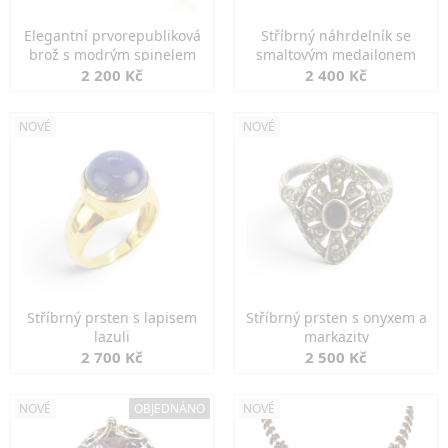
Elegantní prvorepubliková
Stříbrný náhrdelník se
brož s modrým spinelem
smaltovým medailonem
2 200 Kč
2 400 Kč
NOVÉ
NOVÉ
Stříbrný prsten s lapisem
Stříbrný prsten s onyxem a
lazuli
markazity
2 700 Kč
2 500 Kč
NOVÉ
OBJEDNÁNO
NOVÉ