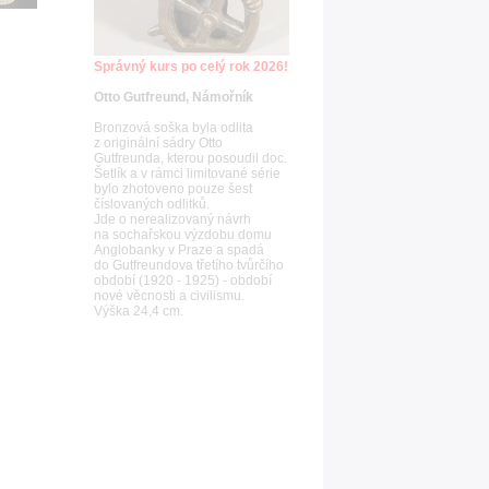
Správný kurs po celý rok 2026!
Otto Gutfreund, Námořník
Bronzová soška byla odlita
z originální sádry Otto
Gutfreunda, kterou posoudil doc.
Šetlík a v rámci limitované série
bylo zhotoveno pouze šest
číslovaných odlitků.
Jde o nerealizovaný návrh
na sochařskou výzdobu domu
Anglobanky v Praze a spadá
do Gutfreundova třetího tvůrčího
období (1920 - 1925) - období
nové věcnosti a civilismu.
Výška 24,4 cm.