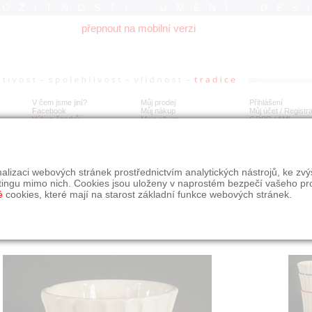
ROŽITNOSTI UMĚNÍ DES
přepnout na mobilní verzi
V čem jsme jiní?
Můj prodej
Přihlášení
Facebook
Můj nákup
Můj účet / Registr
Výkup šperků
Moje album
GDPR
/
AML
trojstupňové kanelované tělo
alizaci webových stránek prostřednictvím analytických nástrojů, ke zv
tingu mimo nich. Cookies jsou uloženy v naprostém bezpečí vašeho pr
é
cookies, které mají na starost základní funkce webových stránek.
Í
MÍSTO EXPEDICE
Počet návštěv: 183
poslat příteli
Obchod eAntik, Kostelní 14,
uložit do alba
Praha 7
dotaz na prodejce