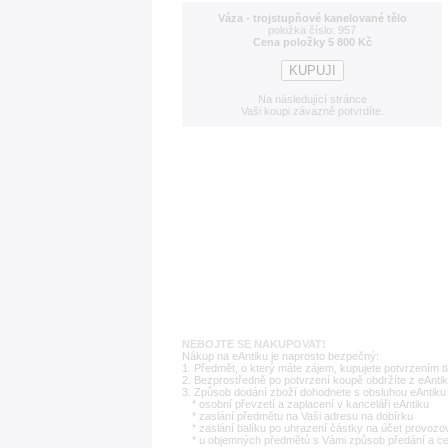
Váza - trojstupňové kanelované tělo
položka číslo: 957
Cena položky 5 800 Kč
Na následující stránce
Vaši koupi závazně potvrdíte.
NEBOJTE SE NAKUPOVAT!
Nákup na eAntiku je naprosto bezpečný:
1. Předmět, o který máte zájem, kupujete potvrzením t
2. Bezprostředně po potvrzení koupě obdržíte z eAntik
3. Způsob dodání zboží dohodnete s obsluhou eAntiku 
* osobní převzetí a zaplacení v kanceláři eAntiku
* zaslání předmětu na Vaši adresu na dobírku
* zaslání balíku po uhrazení částky na účet provozo
* u objemných předmětů s Vámi způsob předání a c