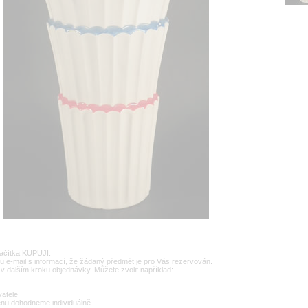
lačítka KUPUJI.
u e-mail s informací, že žádaný předmět je pro Vás rezervován.
v dalším kroku objednávky. Můžete zvolit například:
vatele
enu dohodneme individuálně