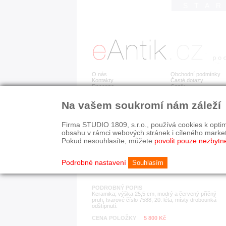
STA
O nás
Obchodní podmínky
Kontakty
Časté dotazy
Recenze
Ceník
Na vašem soukromí nám záleží
Detail položky
č. 957
Váza - 
Firma STUDIO 1809, s.r.o., používá cookies k optim
obsahu v rámci webových stránek i cíleného marke
Pokud nesouhlasíte, můžete
povolit pouze nezbytn
KATEGORIE
HISTORICKÉ OBDOB
porcelán, keramika
1890-1940
Podrobné nastavení
Souhlasím
PODROBNÝ POPIS
Keramika; výška 25,5 cm, modrý a červený příčný
pruh; tvarové číslo 7588; 20. léta; místy drobounká
odštípnutí.
CENA POLOŽKY
5 800 Kč