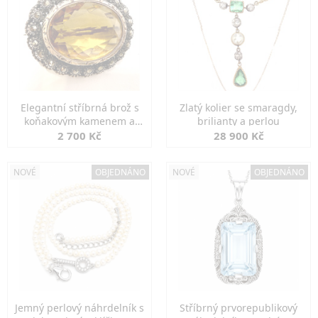
Elegantní stříbrná brož s
Zlatý kolier se smaragdy,
koňakovým kamenem a
brilianty a perlou
markazity
2 700 Kč
28 900 Kč
NOVÉ
OBJEDNÁNO
NOVÉ
OBJEDNÁNO
Jemný perlový náhrdelník s
Stříbrný prvorepublikový