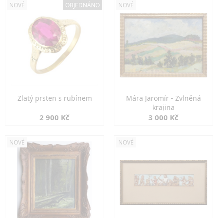
NOVÉ
OBJEDNÁNO
NOVÉ
Zlatý prsten s rubínem
Mára Jaromír - Zvlněná
krajina
2 900 Kč
3 000 Kč
NOVÉ
NOVÉ