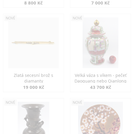
8 800 Kč
7 000 Kč
NOVÉ
NOVÉ
Zlatá secesní brož s
Velká váza s víkem - pečeť
diamanty
Daoguang nebo Qianlong
19 000 Kč
43 700 Kč
NOVÉ
NOVÉ