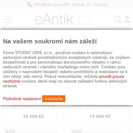
736 646 913
(pondělí - čtvrtek, 13 - 18 hod.)
KATEGORIE
Na vašem soukromí nám záleží
NOVÉ
NOVÉ
Firma STUDIO 1809, s.r.o., používá cookies k optimalizaci
webových stránek prostřednictvím analytických nástrojů, ke zvýšení
bezpečnosti a pro personalizaci doručovaného obsahu v rámci
webových stránek i cíleného marketingu mimo nich. Cookies jsou
uloženy v naprostém bezpečí vašeho prohlížeče a nedostane se k
nim nikdo, kdo nemá. Pokud nesouhlasíte, můžete
povolit pouze
nezbytné
cookies, které mají na starost základní funkce webových
stránek.
Podrobné nastavení
Souhlasím
Zlaté náušnice kuličky
Zlaté náušnice biedermeier
10 500 Kč
19 000 Kč
NOVÉ
NOVÉ