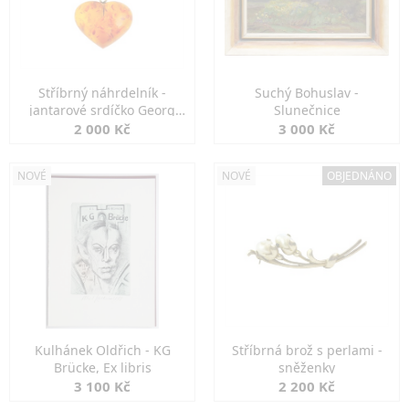
Stříbrný náhrdelník -
Suchý Bohuslav -
jantarové srdíčko Georg
Slunečnice
Kramer
2 000 Kč
3 000 Kč
NOVÉ
NOVÉ
OBJEDNÁNO
Kulhánek Oldřich - KG
Stříbrná brož s perlami -
Brücke, Ex libris
sněženky
3 100 Kč
2 200 Kč