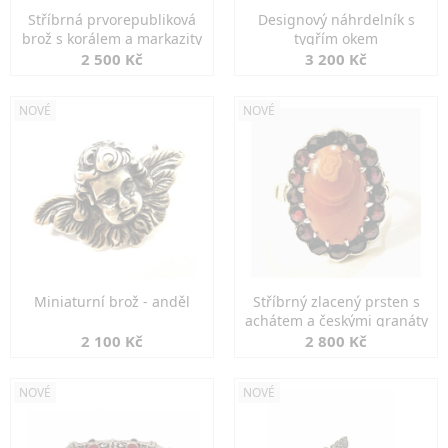
Stříbrná prvorepubliková
Designový náhrdelník s
brož s korálem a markazity
tygřím okem
2 500 Kč
3 200 Kč
NOVÉ
NOVÉ
Miniaturní brož - anděl
Stříbrný zlacený prsten s
achátem a českými granáty
2 100 Kč
2 800 Kč
NOVÉ
NOVÉ