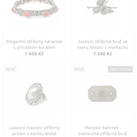
Elegantní stříbrný náramek
Secesní stříbrná brož ve
s přírodním korálem
tvaru hmyzu s markazity
7 600 Kč
7 500 Kč
NOVÉ
NOVÉ
OBJEDNÁNO
Luxusní masivní stříbrný
Theodor Fahrner -
prsten s perlou Mabé
pozlacená stříbrná brož