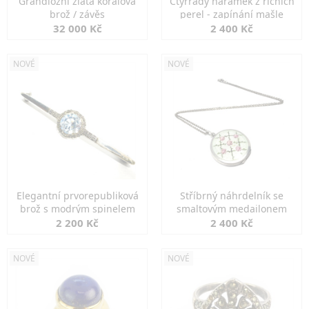
Grandiozní zlatá korálová
Čtyřřadý náramek z říčních
brož / závěs
perel - zapínání mašle
32 000 Kč
2 400 Kč
NOVÉ
NOVÉ
Elegantní prvorepubliková
Stříbrný náhrdelník se
brož s modrým spinelem
smaltovým medailonem
2 200 Kč
2 400 Kč
NOVÉ
NOVÉ