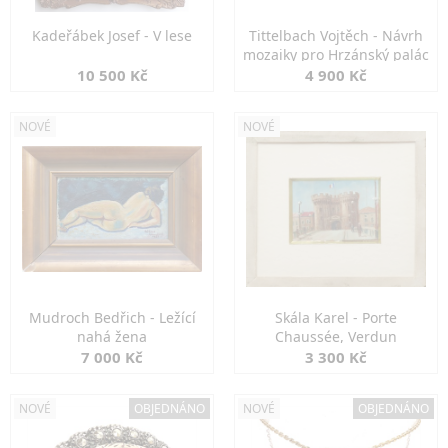
Kadeřábek Josef - V lese
Tittelbach Vojtěch - Návrh
mozaiky pro Hrzánský palác
10 500 Kč
4 900 Kč
NOVÉ
NOVÉ
Mudroch Bedřich - Ležící
Skála Karel - Porte
nahá žena
Chaussée, Verdun
7 000 Kč
3 300 Kč
NOVÉ
OBJEDNÁNO
NOVÉ
OBJEDNÁNO