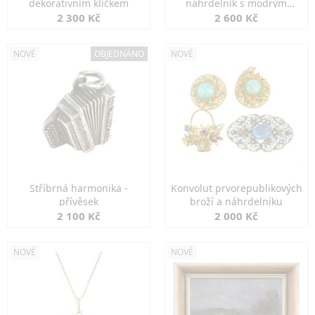
dekorativním klíčkem
náhrdelník s modrým
spinelem
2 300 Kč
2 600 Kč
NOVÉ
OBJEDNÁNO
NOVÉ
Stříbrná harmonika -
Konvolut prvorepublikových
přívěsek
broží a náhrdelníku
2 100 Kč
2 000 Kč
NOVÉ
NOVÉ