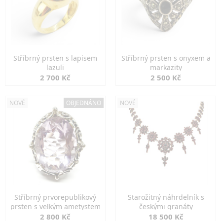
Stříbrný prsten s lapisem
Stříbrný prsten s onyxem a
lazuli
markazity
2 700 Kč
2 500 Kč
NOVÉ
OBJEDNÁNO
NOVÉ
Stříbrný prvorepublikový
Starožitný náhrdelník s
prsten s velkým ametystem
českými granáty
2 800 Kč
18 500 Kč