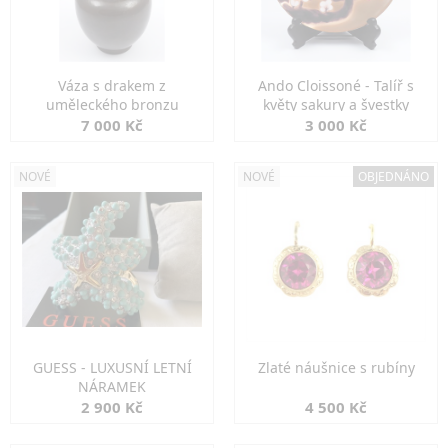
Váza s drakem z
Ando Cloissoné - Talíř s
uměleckého bronzu
květy sakury a švestky
7 000 Kč
3 000 Kč
NOVÉ
NOVÉ
OBJEDNÁNO
GUESS - LUXUSNÍ LETNÍ
Zlaté náušnice s rubíny
NÁRAMEK
2 900 Kč
4 500 Kč