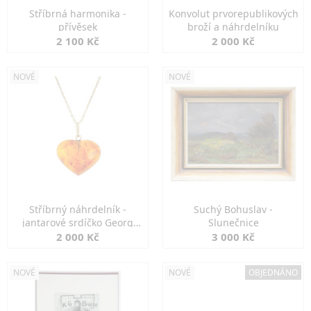
Stříbrná harmonika -
Konvolut prvorepublikových
přívěsek
broží a náhrdelníku
2 100 Kč
2 000 Kč
NOVÉ
NOVÉ
Stříbrný náhrdelník -
Suchý Bohuslav -
jantarové srdíčko Georg
Slunečnice
Kramer
2 000 Kč
3 000 Kč
NOVÉ
NOVÉ
OBJEDNÁNO