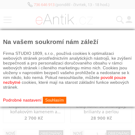
736 646 913
(pondělí - čtvrtek, 13 - 18 hod.)
KATEGORIE
Na vašem soukromí nám záleží
NOVÉ
OBJEDNÁNO
NOVÉ
OBJEDNÁNO
Firma STUDIO 1809, s.r.o., používá cookies k optimalizaci
webových stránek prostřednictvím analytických nástrojů, ke zvýšení
bezpečnosti a pro personalizaci doručovaného obsahu v rámci
webových stránek i cíleného marketingu mimo nich. Cookies jsou
uloženy v naprostém bezpečí vašeho prohlížeče a nedostane se k
nim nikdo, kdo nemá. Pokud nesouhlasíte, můžete
povolit pouze
nezbytné
cookies, které mají na starost základní funkce webových
stránek.
Podrobné nastavení
Souhlasím
Elegantní stříbrná brož s
Zlatý kolier se smaragdy,
koňakovým kamenem a
brilianty a perlou
markazity
2 700 Kč
28 900 Kč
NOVÉ
OBJEDNÁNO
NOVÉ
OBJEDNÁNO