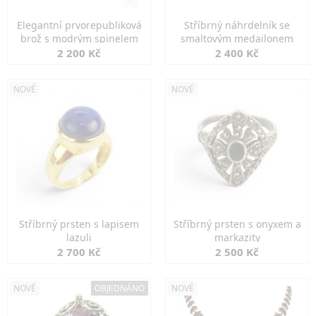
Elegantní prvorepubliková
Stříbrný náhrdelník se
brož s modrým spinelem
smaltovým medailonem
2 200 Kč
2 400 Kč
NOVÉ
NOVÉ
Stříbrný prsten s lapisem
Stříbrný prsten s onyxem a
lazuli
markazity
2 700 Kč
2 500 Kč
NOVÉ
OBJEDNÁNO
NOVÉ