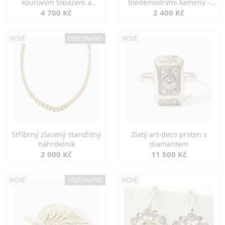
kouřovým topazem a
bleděmodrými kameny -
markazity
jemná elegance
4 700 Kč
2 400 Kč
NOVÉ
OBJEDNÁNO
NOVÉ
Stříbrný zlacený starožitný
Zlatý art-deco prsten s
náhrdelník
diamantem
2 000 Kč
11 500 Kč
NOVÉ
OBJEDNÁNO
NOVÉ