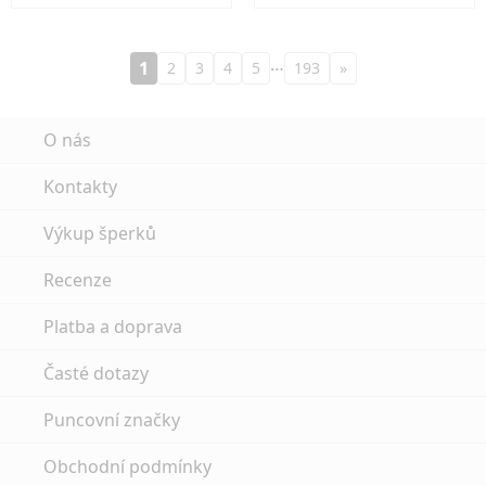
…
1
2
3
4
5
193
»
O nás
Kontakty
Výkup šperků
Recenze
Platba a doprava
Časté dotazy
Puncovní značky
Obchodní podmínky