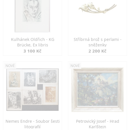
Kulhánek Oldřich - KG
Stříbrná brož s perlami -
Brücke, Ex libris
sněženky
3 100 Kč
2 200 Kč
NOVÉ
NOVÉ
Nemes Endre - Soubor šesti
Petrovický Josef - Hrad
litografií
Karlštejn