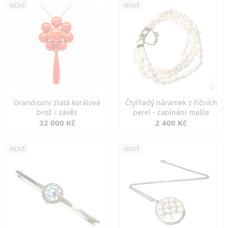
NOVÉ
NOVÉ
Grandiozní zlatá korálová
Čtyřřadý náramek z říčních
brož / závěs
perel - zapínání mašle
32 000 Kč
2 400 Kč
NOVÉ
NOVÉ