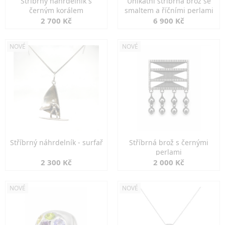
Stříbrný náhrdelník s
Unikátní stříbrná brož se
černým korálem
smaltem a říčními perlami
2 700 Kč
6 900 Kč
NOVÉ
NOVÉ
Stříbrný náhrdelník - surfař
Stříbrná brož s černými
perlami
2 300 Kč
2 000 Kč
NOVÉ
NOVÉ