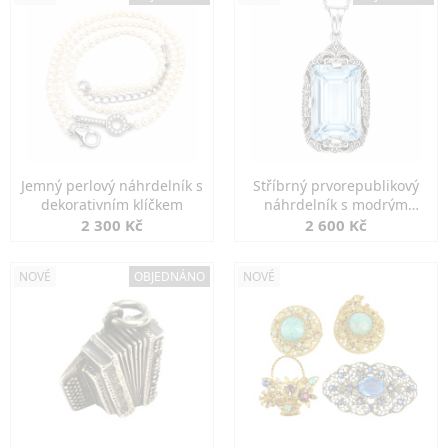
Jemný perlový náhrdelník s
Stříbrný prvorepublikový
dekorativním klíčkem
náhrdelník s modrým
spinelem
2 300 Kč
2 600 Kč
NOVÉ
OBJEDNÁNO
NOVÉ