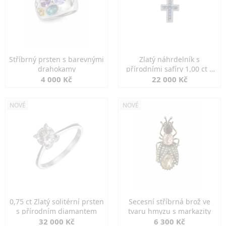
Stříbrný prsten s barevnými
Zlatý náhrdelník s
drahokamy
přírodními safíry 1,00 ct a
diamanty
4 000 Kč
22 000 Kč
NOVÉ
NOVÉ
0,75 ct Zlatý solitérní prsten
Secesní stříbrná brož ve
s přírodním diamantem
tvaru hmyzu s markazity
32 000 Kč
6 300 Kč