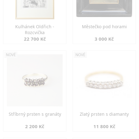
Kulhánek Oldřich -
Městečko pod horami
Rozcvička
22 700 Kč
3 000 Kč
NOVÉ
NOVÉ
Stříbrný prsten s granáty
Zlatý prsten s diamanty
2 200 Kč
11 800 Kč