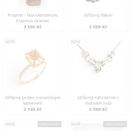
Prophet - Moriskentänzer,
Stříbrný flakon
Erasmus Grasser
3 500 Kč
2 500 Kč
NOVÉ
NOVÉ
Stříbrný prsten s oranžovým
Stříbrný náhrdelník s
kamenem
motivem listů
2 100 Kč
2 500 Kč
NOVÉ
OBJEDNÁNO
NOVÉ
OBJEDNÁNO