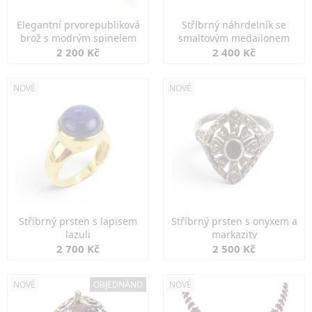
Elegantní prvorepubliková
Stříbrný náhrdelník se
brož s modrým spinelem
smaltovým medailonem
2 200 Kč
2 400 Kč
NOVÉ
NOVÉ
Stříbrný prsten s lapisem
Stříbrný prsten s onyxem a
lazuli
markazity
2 700 Kč
2 500 Kč
NOVÉ
OBJEDNÁNO
NOVÉ