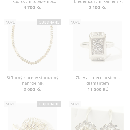
kouřovým topazem a
bleděmodrými kameny -
markazity
jemná elegance
4 700 Kč
2 400 Kč
NOVÉ
OBJEDNÁNO
NOVÉ
Stříbrný zlacený starožitný
Zlatý art-deco prsten s
náhrdelník
diamantem
2 000 Kč
11 500 Kč
NOVÉ
OBJEDNÁNO
NOVÉ