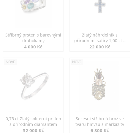
Stříbrný prsten s barevnými
Zlatý náhrdelník s
drahokamy
přírodními safíry 1,00 ct a
diamanty
4 000 Kč
22 000 Kč
NOVÉ
NOVÉ
0,75 ct Zlatý solitérní prsten
Secesní stříbrná brož ve
s přírodním diamantem
tvaru hmyzu s markazity
32 000 Kč
6 300 Kč