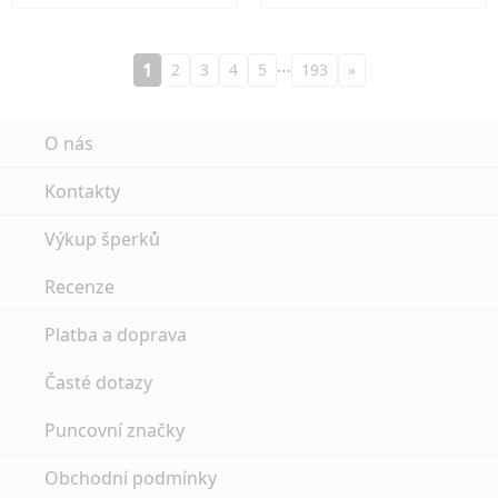
…
1
2
3
4
5
193
»
O nás
Kontakty
Výkup šperků
Recenze
Platba a doprava
Časté dotazy
Puncovní značky
Obchodní podmínky