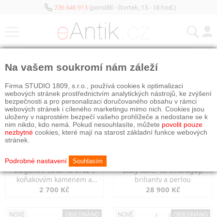
736 646 913
(pondělí - čtvrtek, 13 - 18 hod.)
KATEGORIE
Na vašem soukromí nám záleží
NOVÉ
OBJEDNÁNO
NOVÉ
OBJEDNÁNO
Firma STUDIO 1809, s.r.o., používá cookies k optimalizaci
webových stránek prostřednictvím analytických nástrojů, ke zvýšení
bezpečnosti a pro personalizaci doručovaného obsahu v rámci
webových stránek i cíleného marketingu mimo nich. Cookies jsou
uloženy v naprostém bezpečí vašeho prohlížeče a nedostane se k
nim nikdo, kdo nemá. Pokud nesouhlasíte, můžete
povolit pouze
nezbytné
cookies, které mají na starost základní funkce webových
stránek.
Podrobné nastavení
Souhlasím
Elegantní stříbrná brož s
Zlatý kolier se smaragdy,
koňakovým kamenem a
brilianty a perlou
markazity
2 700 Kč
28 900 Kč
NOVÉ
OBJEDNÁNO
NOVÉ
OBJEDNÁNO