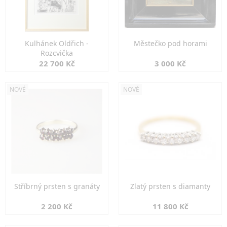
Kulhánek Oldřich -
Městečko pod horami
Rozcvička
22 700 Kč
3 000 Kč
NOVÉ
NOVÉ
Stříbrný prsten s granáty
Zlatý prsten s diamanty
2 200 Kč
11 800 Kč