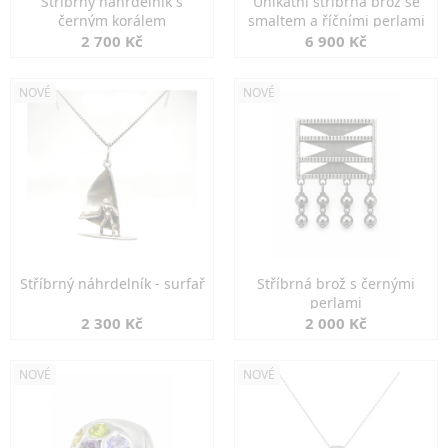
Stříbrný náhrdelník s
Unikátní stříbrná brož se
černým korálem
smaltem a říčními perlami
2 700 Kč
6 900 Kč
NOVÉ
NOVÉ
Stříbrný náhrdelník - surfař
Stříbrná brož s černými
perlami
2 300 Kč
2 000 Kč
NOVÉ
NOVÉ