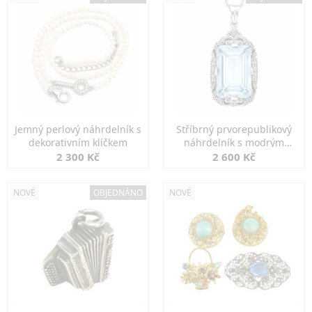
Jemný perlový náhrdelník s
Stříbrný prvorepublikový
dekorativním klíčkem
náhrdelník s modrým
spinelem
2 300 Kč
2 600 Kč
NOVÉ
OBJEDNÁNO
NOVÉ