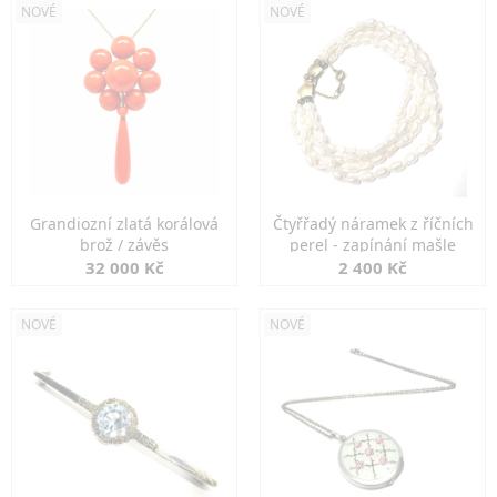
NOVÉ
NOVÉ
Grandiozní zlatá korálová
Čtyřřadý náramek z říčních
brož / závěs
perel - zapínání mašle
32 000 Kč
2 400 Kč
NOVÉ
NOVÉ