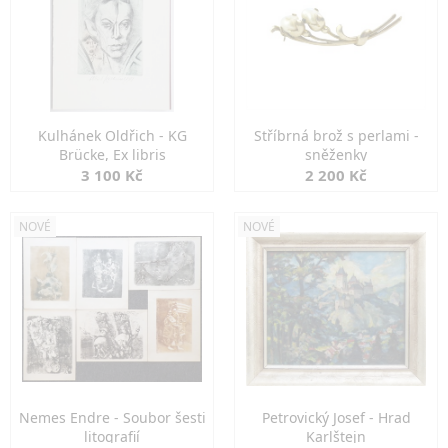
Kulhánek Oldřich - KG
Stříbrná brož s perlami -
Brücke, Ex libris
sněženky
3 100 Kč
2 200 Kč
NOVÉ
NOVÉ
Nemes Endre - Soubor šesti
Petrovický Josef - Hrad
litografií
Karlštejn