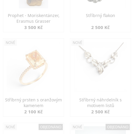
Prophet - Moriskentänzer,
Stříbrný flakon
Erasmus Grasser
3 500 Kč
2 500 Kč
NOVÉ
NOVÉ
Stříbrný prsten s oranžovým
Stříbrný náhrdelník s
kamenem
motivem listů
2 100 Kč
2 500 Kč
NOVÉ
OBJEDNÁNO
NOVÉ
OBJEDNÁNO