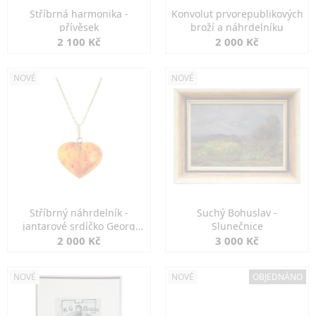
Stříbrná harmonika -
Konvolut prvorepublikových
přívěsek
broží a náhrdelníku
2 100 Kč
2 000 Kč
NOVÉ
NOVÉ
Stříbrný náhrdelník -
Suchý Bohuslav -
jantarové srdíčko Georg
Slunečnice
Kramer
2 000 Kč
3 000 Kč
NOVÉ
NOVÉ
OBJEDNÁNO