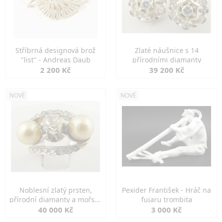
Stříbrná designová brož
Zlaté náušnice s 14
"list" - Andreas Daub
přírodními diamanty
2 200 Kč
39 200 Kč
NOVÉ
NOVÉ
Noblesní zlatý prsten,
Pexider František - Hráč na
přírodní diamanty a mořské
fujaru trombita
perly
40 000 Kč
3 000 Kč