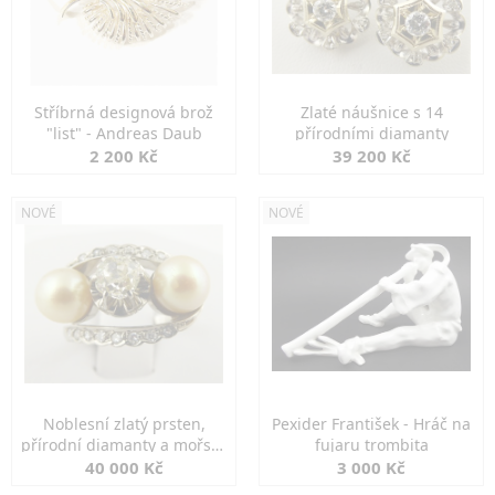
Stříbrná designová brož
Zlaté náušnice s 14
"list" - Andreas Daub
přírodními diamanty
2 200 Kč
39 200 Kč
NOVÉ
NOVÉ
Noblesní zlatý prsten,
Pexider František - Hráč na
přírodní diamanty a mořské
fujaru trombita
perly
40 000 Kč
3 000 Kč