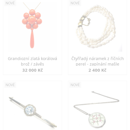
NOVÉ
NOVÉ
Grandiozní zlatá korálová
Čtyřřadý náramek z říčních
brož / závěs
perel - zapínání mašle
32 000 Kč
2 400 Kč
NOVÉ
NOVÉ