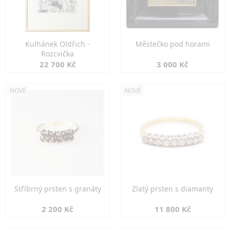
Kulhánek Oldřich -
Městečko pod horami
Rozcvička
22 700 Kč
3 000 Kč
NOVÉ
NOVÉ
Stříbrný prsten s granáty
Zlatý prsten s diamanty
2 200 Kč
11 800 Kč