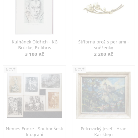
Kulhánek Oldřich - KG
Stříbrná brož s perlami -
Brücke, Ex libris
sněženky
3 100 Kč
2 200 Kč
NOVÉ
NOVÉ
Nemes Endre - Soubor šesti
Petrovický Josef - Hrad
litografií
Karlštejn