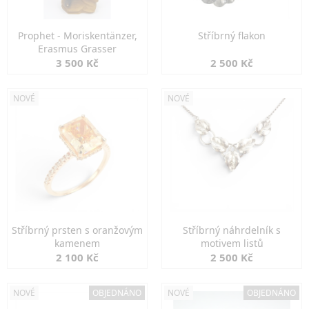
Prophet - Moriskentänzer,
Stříbrný flakon
Erasmus Grasser
3 500 Kč
2 500 Kč
NOVÉ
NOVÉ
Stříbrný prsten s oranžovým
Stříbrný náhrdelník s
kamenem
motivem listů
2 100 Kč
2 500 Kč
NOVÉ
OBJEDNÁNO
NOVÉ
OBJEDNÁNO