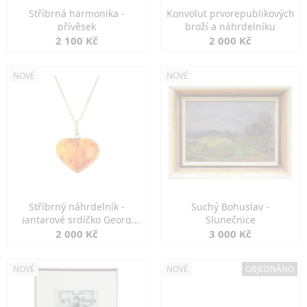
Stříbrná harmonika -
Konvolut prvorepublikových
přívěsek
broží a náhrdelníku
2 100 Kč
2 000 Kč
NOVÉ
NOVÉ
Stříbrný náhrdelník -
Suchý Bohuslav -
jantarové srdíčko Georg
Slunečnice
Kramer
2 000 Kč
3 000 Kč
NOVÉ
NOVÉ
OBJEDNÁNO