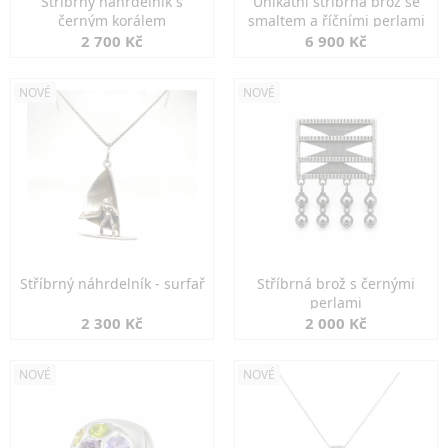
Stříbrný náhrdelník s
Unikátní stříbrná brož se
černým korálem
smaltem a říčními perlami
2 700 Kč
6 900 Kč
NOVÉ
NOVÉ
Stříbrný náhrdelník - surfař
Stříbrná brož s černými
perlami
2 300 Kč
2 000 Kč
NOVÉ
NOVÉ