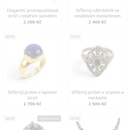
Elegantní prvorepubliková
Stříbrný náhrdelník se
brož s modrým spinelem
smaltovým medailonem
2 200 Kč
2 400 Kč
NOVÉ
NOVÉ
Stříbrný prsten s lapisem
Stříbrný prsten s onyxem a
lazuli
markazity
2 700 Kč
2 500 Kč
NOVÉ
OBJEDNÁNO
NOVÉ