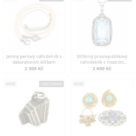
Jemný perlový náhrdelník s
Stříbrný prvorepublikový
dekorativním klíčkem
náhrdelník s modrým
spinelem
2 300 Kč
2 600 Kč
NOVÉ
OBJEDNÁNO
NOVÉ