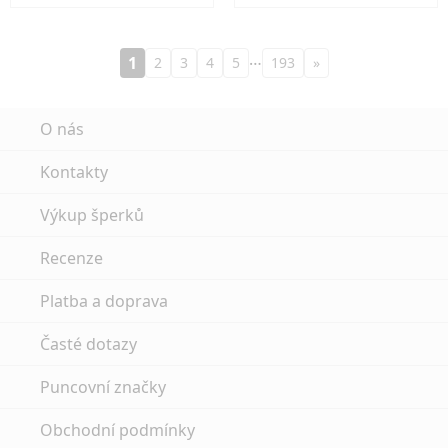
…
1
2
3
4
5
193
»
O nás
Kontakty
Výkup šperků
Recenze
Platba a doprava
Časté dotazy
Puncovní značky
Obchodní podmínky