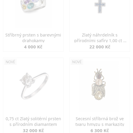
Stříbrný prsten s barevnými
Zlatý náhrdelník s
drahokamy
přírodními safíry 1,00 ct a
diamanty
4 000 Kč
22 000 Kč
NOVÉ
NOVÉ
0,75 ct Zlatý solitérní prsten
Secesní stříbrná brož ve
s přírodním diamantem
tvaru hmyzu s markazity
32 000 Kč
6 300 Kč