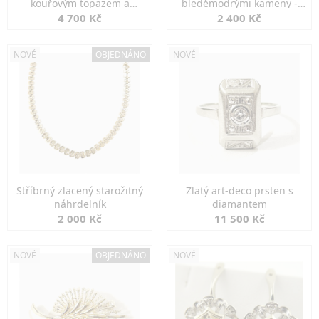
kouřovým topazem a
bleděmodrými kameny -
markazity
jemná elegance
4 700 Kč
2 400 Kč
NOVÉ
OBJEDNÁNO
NOVÉ
Stříbrný zlacený starožitný
Zlatý art-deco prsten s
náhrdelník
diamantem
2 000 Kč
11 500 Kč
NOVÉ
OBJEDNÁNO
NOVÉ