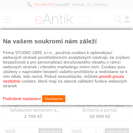
736 646 913
(pondělí - čtvrtek, 13 - 18 hod.)
KATEGORIE
Na vašem soukromí nám záleží
NOVÉ
NOVÉ
OBJEDNÁNO
Firma STUDIO 1809, s.r.o., používá cookies k optimalizaci
webových stránek prostřednictvím analytických nástrojů, ke zvýšení
bezpečnosti a pro personalizaci doručovaného obsahu v rámci
webových stránek i cíleného marketingu mimo nich. Cookies jsou
uloženy v naprostém bezpečí vašeho prohlížeče a nedostane se k
nim nikdo, kdo nemá. Pokud nesouhlasíte, můžete
povolit pouze
nezbytné
cookies, které mají na starost základní funkce webových
stránek.
Podrobné nastavení
Souhlasím
Elegantní stříbrná brož s
Zlatý kolier se smaragdy,
koňakovým kamenem a
brilianty a perlou
markazity
2 700 Kč
28 900 Kč
NOVÉ
OBJEDNÁNO
NOVÉ
OBJEDNÁNO