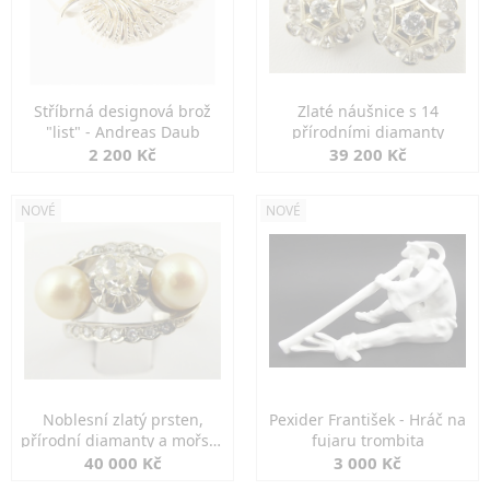
Stříbrná designová brož
Zlaté náušnice s 14
"list" - Andreas Daub
přírodními diamanty
2 200 Kč
39 200 Kč
NOVÉ
NOVÉ
Noblesní zlatý prsten,
Pexider František - Hráč na
přírodní diamanty a mořské
fujaru trombita
perly
40 000 Kč
3 000 Kč