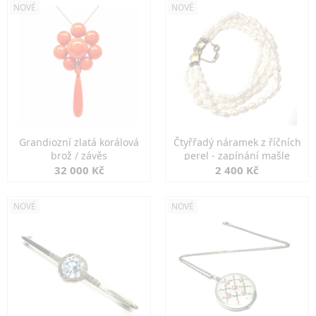
NOVÉ
NOVÉ
Grandiozní zlatá korálová
Čtyřřadý náramek z říčních
brož / závěs
perel - zapínání mašle
32 000 Kč
2 400 Kč
NOVÉ
NOVÉ