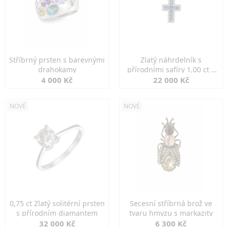
Stříbrný prsten s barevnými
Zlatý náhrdelník s
drahokamy
přírodními safíry 1,00 ct a
diamanty
4 000 Kč
22 000 Kč
NOVÉ
NOVÉ
0,75 ct Zlatý solitérní prsten
Secesní stříbrná brož ve
s přírodním diamantem
tvaru hmyzu s markazity
32 000 Kč
6 300 Kč