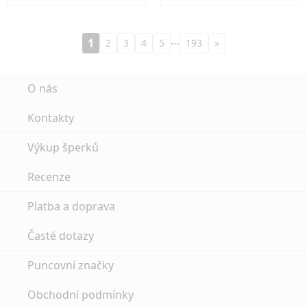
…
1
2
3
4
5
193
»
O nás
Kontakty
Výkup šperků
Recenze
Platba a doprava
Časté dotazy
Puncovní značky
Obchodní podmínky