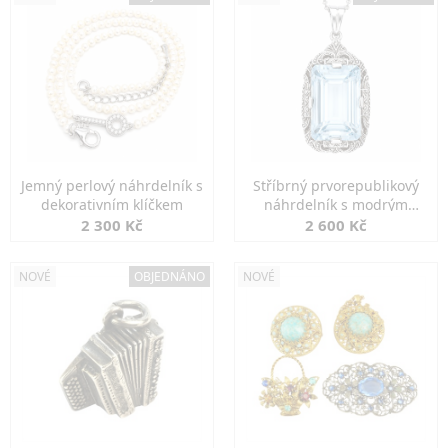
Jemný perlový náhrdelník s
Stříbrný prvorepublikový
dekorativním klíčkem
náhrdelník s modrým
spinelem
2 300 Kč
2 600 Kč
NOVÉ
OBJEDNÁNO
NOVÉ