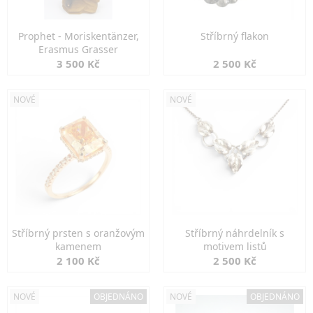
Prophet - Moriskentänzer,
Stříbrný flakon
Erasmus Grasser
3 500 Kč
2 500 Kč
NOVÉ
NOVÉ
Stříbrný prsten s oranžovým
Stříbrný náhrdelník s
kamenem
motivem listů
2 100 Kč
2 500 Kč
NOVÉ
OBJEDNÁNO
NOVÉ
OBJEDNÁNO