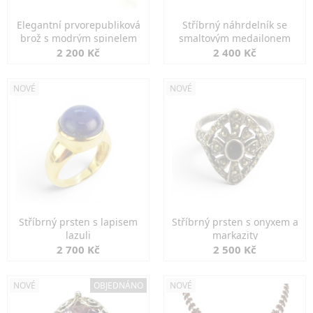
Elegantní prvorepubliková
Stříbrný náhrdelník se
brož s modrým spinelem
smaltovým medailonem
2 200 Kč
2 400 Kč
NOVÉ
NOVÉ
Stříbrný prsten s lapisem
Stříbrný prsten s onyxem a
lazuli
markazity
2 700 Kč
2 500 Kč
NOVÉ
OBJEDNÁNO
NOVÉ