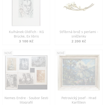
Kulhánek Oldřich - KG
Stříbrná brož s perlami -
Brücke, Ex libris
sněženky
3 100 Kč
2 200 Kč
NOVÉ
NOVÉ
Nemes Endre - Soubor šesti
Petrovický Josef - Hrad
litografií
Karlštejn