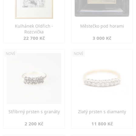
Kulhánek Oldřich -
Městečko pod horami
Rozcvička
22 700 Kč
3 000 Kč
NOVÉ
NOVÉ
Stříbrný prsten s granáty
Zlatý prsten s diamanty
2 200 Kč
11 800 Kč