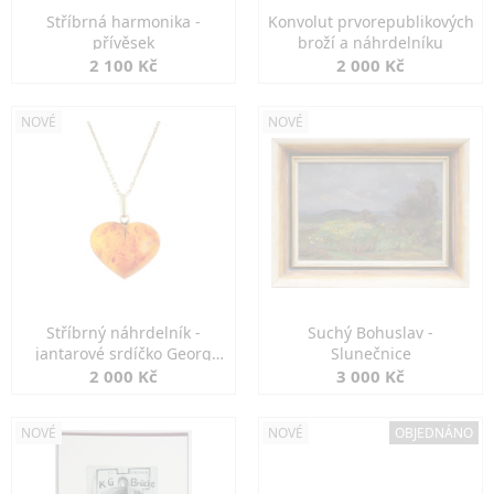
Stříbrná harmonika -
Konvolut prvorepublikových
přívěsek
broží a náhrdelníku
2 100 Kč
2 000 Kč
NOVÉ
NOVÉ
Stříbrný náhrdelník -
Suchý Bohuslav -
jantarové srdíčko Georg
Slunečnice
Kramer
2 000 Kč
3 000 Kč
NOVÉ
NOVÉ
OBJEDNÁNO