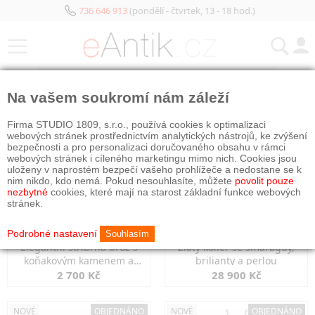
736 646 913
(pondělí - čtvrtek, 13 - 18 hod.)
KATEGORIE
Na vašem soukromí nám záleží
NOVÉ
NOVÉ
OBJEDNÁNO
Firma STUDIO 1809, s.r.o., používá cookies k optimalizaci
webových stránek prostřednictvím analytických nástrojů, ke zvýšení
bezpečnosti a pro personalizaci doručovaného obsahu v rámci
webových stránek i cíleného marketingu mimo nich. Cookies jsou
uloženy v naprostém bezpečí vašeho prohlížeče a nedostane se k
nim nikdo, kdo nemá. Pokud nesouhlasíte, můžete
povolit pouze
nezbytné
cookies, které mají na starost základní funkce webových
stránek.
Podrobné nastavení
Souhlasím
Elegantní stříbrná brož s
Zlatý kolier se smaragdy,
koňakovým kamenem a
brilianty a perlou
markazity
2 700 Kč
28 900 Kč
NOVÉ
OBJEDNÁNO
NOVÉ
OBJEDNÁNO