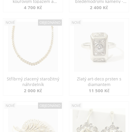
kouřovým topazem a
bleděmodrými kameny -
markazity
jemná elegance
4 700 Kč
2 400 Kč
NOVÉ
OBJEDNÁNO
NOVÉ
Stříbrný zlacený starožitný
Zlatý art-deco prsten s
náhrdelník
diamantem
2 000 Kč
11 500 Kč
NOVÉ
OBJEDNÁNO
NOVÉ