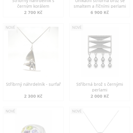
Stříbrný náhrdelník s
Unikátní stříbrná brož se
černým korálem
smaltem a říčními perlami
2 700 Kč
6 900 Kč
NOVÉ
NOVÉ
Stříbrný náhrdelník - surfař
Stříbrná brož s černými
perlami
2 300 Kč
2 000 Kč
NOVÉ
NOVÉ