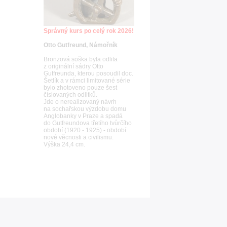
Správný kurs po celý rok 2026!
Otto Gutfreund, Námořník
Bronzová soška byla odlita
z originální sádry Otto
Gutfreunda, kterou posoudil doc.
Šetlík a v rámci limitované série
bylo zhotoveno pouze šest
číslovaných odlitků.
Jde o nerealizovaný návrh
na sochařskou výzdobu domu
Anglobanky v Praze a spadá
do Gutfreundova třetího tvůrčího
období (1920 - 1925) - období
nové věcnosti a civilismu.
Výška 24,4 cm.