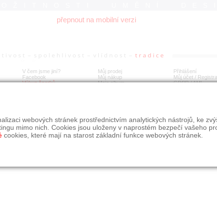
ROŽITNOSTI UMĚNÍ DES
přepnout na mobilní verzi
V čem jsme jiní?
Můj prodej
Přihlášení
Facebook
Můj nákup
Můj účet / Registr
Výkup šperků
Moje album
GDPR
/
AML
alizaci webových stránek prostřednictvím analytických nástrojů, ke zv
tingu mimo nich. Cookies jsou uloženy v naprostém bezpečí vašeho pr
é
cookies, které mají na starost základní funkce webových stránek.
09, s.r.o.
é řešení Studio dmm