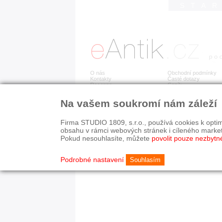
STA
O nás
Obchodní podmínky
Kontakty
Časté dotazy
Recenze
Ceník
Na vašem soukromí nám záleží
Detail položky již není dostupný.
Firma STUDIO 1809, s.r.o., používá cookies k optim
obsahu v rámci webových stránek i cíleného marke
Pokud nesouhlasíte, můžete
povolit pouze nezbytn
© 2003-2026 STUDIO 18
©
1992-2026 Softwarov
Nastavení cookies
Podrobné nastavení
Souhlasím