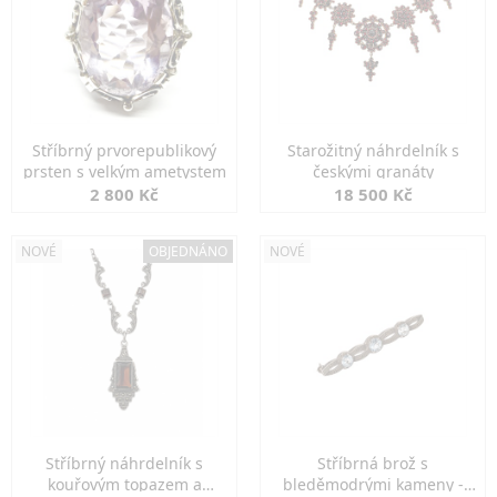
Stříbrný prvorepublikový
Starožitný náhrdelník s
prsten s velkým ametystem
českými granáty
2 800 Kč
18 500 Kč
NOVÉ
OBJEDNÁNO
NOVÉ
Stříbrný náhrdelník s
Stříbrná brož s
kouřovým topazem a
bleděmodrými kameny -