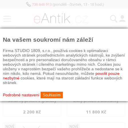
736 646 913
(pondělí - čtvrtek, 13 - 18 hod.)
KATEGORIE
Na vašem soukromí nám záleží
NOVÉ
NOVÉ
Firma STUDIO 1809, s.r.o., používá cookies k optimalizaci
webových stránek prostřednictvím analytických nástrojů, ke zvýšení
bezpečnosti a pro personalizaci doručovaného obsahu v rámci
webových stránek i cíleného marketingu mimo nich. Cookies jsou
uloženy v naprostém bezpečí vašeho prohlížeče a nedostane se k
nim nikdo, kdo nemá. Pokud nesouhlasíte, můžete
povolit pouze
nezbytné
cookies, které mají na starost základní funkce webových
stránek.
Podrobné nastavení
Souhlasím
Stříbrný prsten s granáty
Zlatý prsten s diamanty
2 200 Kč
11 800 Kč
NOVÉ
NOVÉ