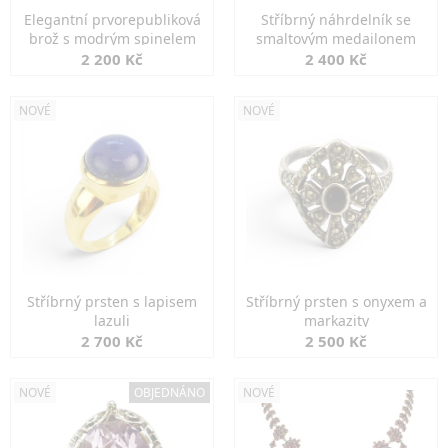
Elegantní prvorepubliková
Stříbrný náhrdelník se
brož s modrým spinelem
smaltovým medailonem
2 200 Kč
2 400 Kč
NOVÉ
NOVÉ
Stříbrný prsten s lapisem
Stříbrný prsten s onyxem a
lazuli
markazity
2 700 Kč
2 500 Kč
NOVÉ
OBJEDNÁNO
NOVÉ