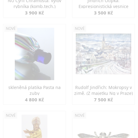
NU Cyril Chramosta: Výlov
Jindřich Otipka:
rybníka (komb.tech.)
Expresionistická vesnice
3 900 Kč
3 500 Kč
NOVÉ
NOVÉ
skleněná platika Pasta na
Rudolf Jindřich: Mokropsy v
zuby
zimě. (Z majetku Ng v Praze)
4 800 Kč
7 500 Kč
NOVÉ
NOVÉ