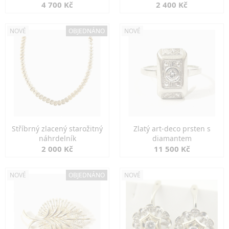
markazity
jemná elegance
4 700 Kč
2 400 Kč
NOVÉ
OBJEDNÁNO
NOVÉ
Stříbrný zlacený starožitný
Zlatý art-deco prsten s
náhrdelník
diamantem
2 000 Kč
11 500 Kč
NOVÉ
OBJEDNÁNO
NOVÉ