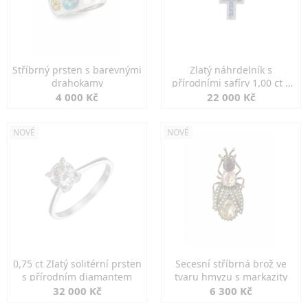
Stříbrný prsten s barevnými
Zlatý náhrdelník s
drahokamy
přírodními safíry 1,00 ct a
diamanty
4 000 Kč
22 000 Kč
NOVÉ
NOVÉ
0,75 ct Zlatý solitérní prsten
Secesní stříbrná brož ve
s přírodním diamantem
tvaru hmyzu s markazity
32 000 Kč
6 300 Kč