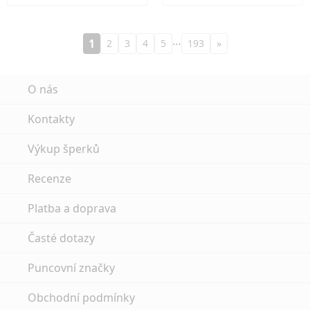
…
1
2
3
4
5
193
»
O nás
Kontakty
Výkup šperků
Recenze
Platba a doprava
Časté dotazy
Puncovní značky
Obchodní podmínky