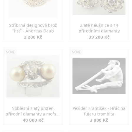
Stříbrná designová brož
Zlaté náušnice s 14
"list" - Andreas Daub
přírodními diamanty
2 200 Kč
39 200 Kč
NOVÉ
NOVÉ
Noblesní zlatý prsten,
Pexider František - Hráč na
přírodní diamanty a mořské
fujaru trombita
perly
40 000 Kč
3 000 Kč