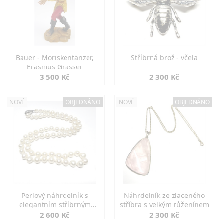
Bauer - Moriskentänzer,
Stříbrná brož - včela
Erasmus Grasser
3 500 Kč
2 300 Kč
NOVÉ
OBJEDNÁNO
NOVÉ
OBJEDNÁNO
Perlový náhrdelník s
Náhrdelník ze zlaceného
elegantním stříbrným
stříbra s velkým růženínem
zapínáním
2 600 Kč
2 300 Kč