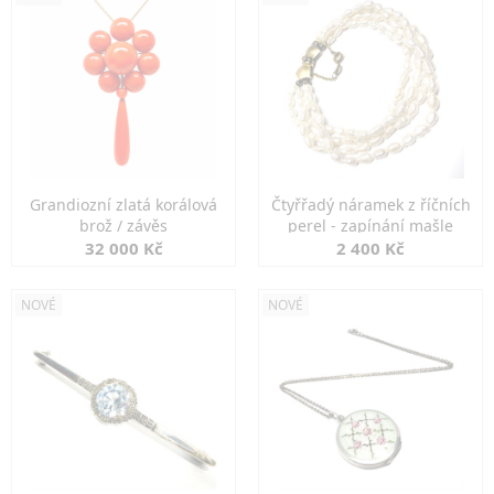
Grandiozní zlatá korálová
Čtyřřadý náramek z říčních
brož / závěs
perel - zapínání mašle
32 000 Kč
2 400 Kč
NOVÉ
NOVÉ