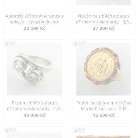
Autorský stříbrný náramek s
Náušnice z bílého zlata s
tyrkysy – výrazný design
přírodními diamanty - 0,30
ct
22 500 Kč
37 300 Kč
NOVÉ
NOVÉ
Prsten z bílého zlata s
Prsten se zlatou mincí Dos
přírodními diamanty - 1,00
Medio Pesos, rok 1945
ct
40 000 Kč
15 600 Kč
NOVÉ
NOVÉ