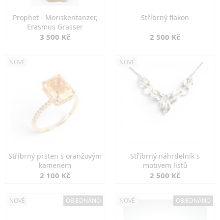
Prophet - Moriskentänzer,
Stříbrný flakon
Erasmus Grasser
3 500 Kč
2 500 Kč
NOVÉ
NOVÉ
Stříbrný prsten s oranžovým
Stříbrný náhrdelník s
kamenem
motivem listů
2 100 Kč
2 500 Kč
NOVÉ
OBJEDNÁNO
NOVÉ
OBJEDNÁNO