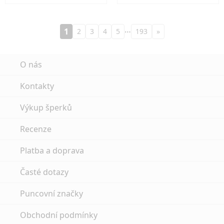
…
1
2
3
4
5
193
»
O nás
Kontakty
Výkup šperků
Recenze
Platba a doprava
Časté dotazy
Puncovní značky
Obchodní podmínky