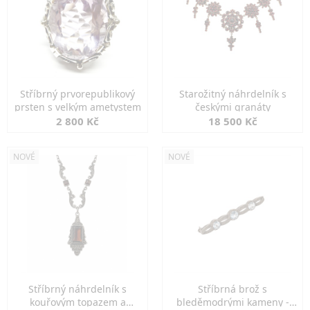
Stříbrný prvorepublikový
Starožitný náhrdelník s
prsten s velkým ametystem
českými granáty
2 800 Kč
18 500 Kč
NOVÉ
NOVÉ
Stříbrný náhrdelník s
Stříbrná brož s
kouřovým topazem a
bleděmodrými kameny -