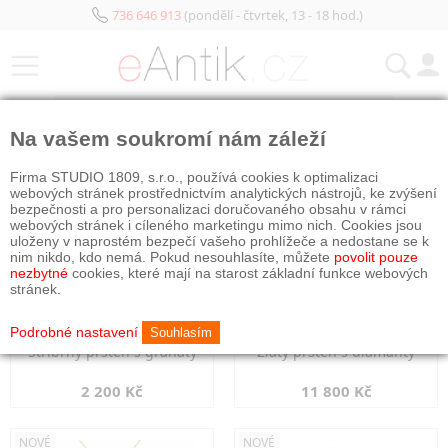
736 646 913
(pondělí - čtvrtek, 13 - 18 hod.)
KATEGORIE
Na vašem soukromí nám záleží
NOVÉ
NOVÉ
Firma STUDIO 1809, s.r.o., používá cookies k optimalizaci
webových stránek prostřednictvím analytických nástrojů, ke zvýšení
bezpečnosti a pro personalizaci doručovaného obsahu v rámci
webových stránek i cíleného marketingu mimo nich. Cookies jsou
uloženy v naprostém bezpečí vašeho prohlížeče a nedostane se k
nim nikdo, kdo nemá. Pokud nesouhlasíte, můžete
povolit pouze
nezbytné
cookies, které mají na starost základní funkce webových
stránek.
Podrobné nastavení
Souhlasím
Stříbrný prsten s granáty
Zlatý prsten s diamanty
2 200 Kč
11 800 Kč
NOVÉ
NOVÉ