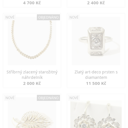
markazity
jemná elegance
4 700 Kč
2 400 Kč
NOVÉ
OBJEDNÁNO
NOVÉ
Stříbrný zlacený starožitný
Zlatý art-deco prsten s
náhrdelník
diamantem
2 000 Kč
11 500 Kč
NOVÉ
OBJEDNÁNO
NOVÉ