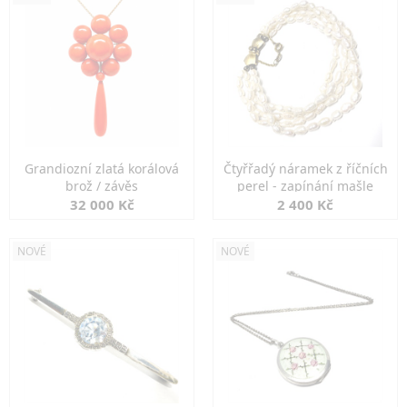
Grandiozní zlatá korálová
Čtyřřadý náramek z říčních
brož / závěs
perel - zapínání mašle
32 000 Kč
2 400 Kč
NOVÉ
NOVÉ