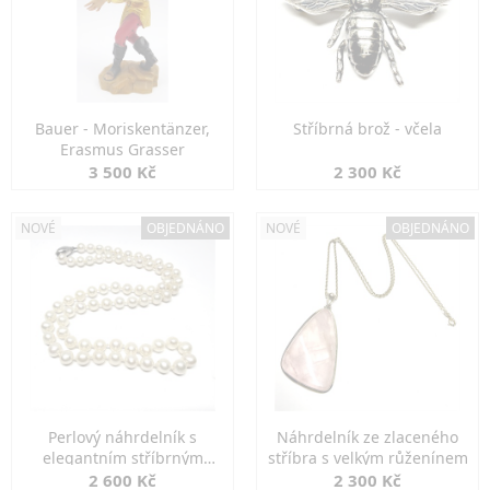
Bauer - Moriskentänzer,
Stříbrná brož - včela
Erasmus Grasser
3 500 Kč
2 300 Kč
NOVÉ
OBJEDNÁNO
NOVÉ
OBJEDNÁNO
Perlový náhrdelník s
Náhrdelník ze zlaceného
elegantním stříbrným
stříbra s velkým růženínem
zapínáním
2 600 Kč
2 300 Kč