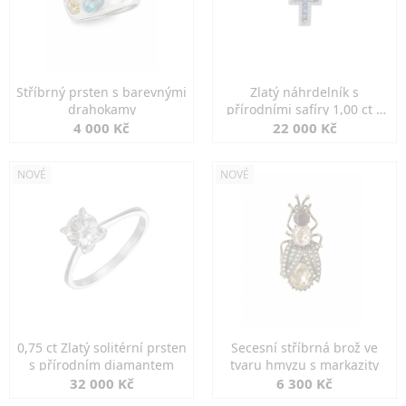
Stříbrný prsten s barevnými
Zlatý náhrdelník s
drahokamy
přírodními safíry 1,00 ct a
diamanty
4 000 Kč
22 000 Kč
NOVÉ
NOVÉ
0,75 ct Zlatý solitérní prsten
Secesní stříbrná brož ve
s přírodním diamantem
tvaru hmyzu s markazity
32 000 Kč
6 300 Kč