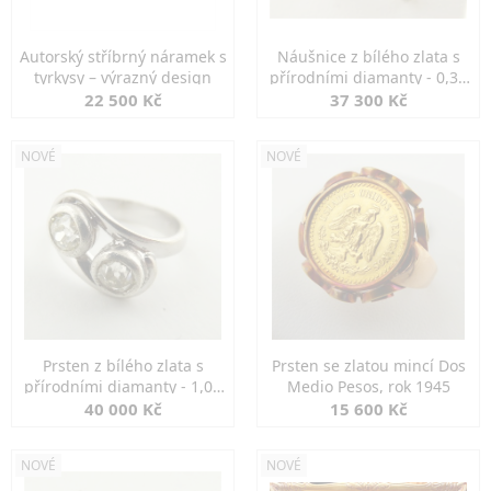
Autorský stříbrný náramek s
Náušnice z bílého zlata s
tyrkysy – výrazný design
přírodními diamanty - 0,30
ct
22 500 Kč
37 300 Kč
NOVÉ
NOVÉ
Prsten z bílého zlata s
Prsten se zlatou mincí Dos
přírodními diamanty - 1,00
Medio Pesos, rok 1945
ct
40 000 Kč
15 600 Kč
NOVÉ
NOVÉ