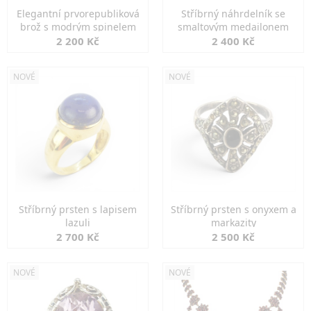
Elegantní prvorepubliková
Stříbrný náhrdelník se
brož s modrým spinelem
smaltovým medailonem
2 200 Kč
2 400 Kč
NOVÉ
NOVÉ
Stříbrný prsten s lapisem
Stříbrný prsten s onyxem a
lazuli
markazity
2 700 Kč
2 500 Kč
NOVÉ
NOVÉ