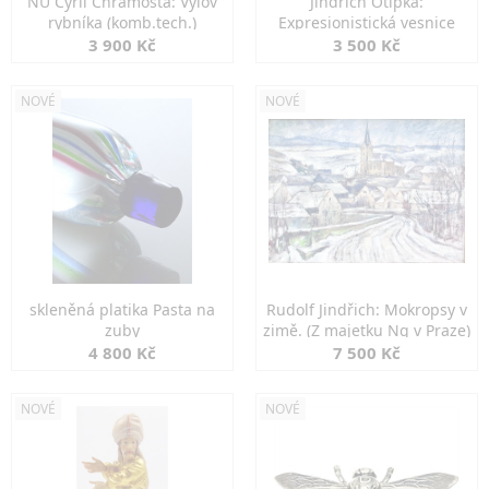
NU Cyril Chramosta: Výlov
Jindřich Otipka:
rybníka (komb.tech.)
Expresionistická vesnice
3 900 Kč
3 500 Kč
NOVÉ
NOVÉ
skleněná platika Pasta na
Rudolf Jindřich: Mokropsy v
zuby
zimě. (Z majetku Ng v Praze)
4 800 Kč
7 500 Kč
NOVÉ
NOVÉ