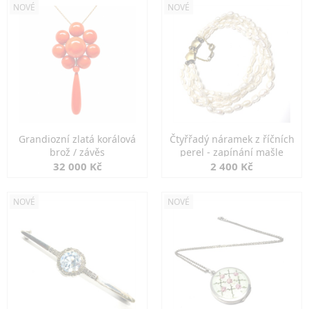
NOVÉ
NOVÉ
Grandiozní zlatá korálová
Čtyřřadý náramek z říčních
brož / závěs
perel - zapínání mašle
32 000 Kč
2 400 Kč
NOVÉ
NOVÉ