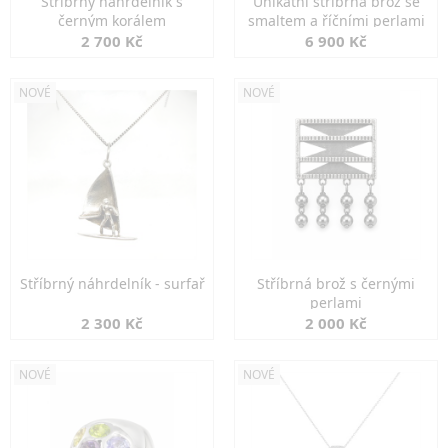
Stříbrný náhrdelník s
Unikátní stříbrná brož se
černým korálem
smaltem a říčními perlami
2 700 Kč
6 900 Kč
NOVÉ
NOVÉ
Stříbrný náhrdelník - surfař
Stříbrná brož s černými
perlami
2 300 Kč
2 000 Kč
NOVÉ
NOVÉ