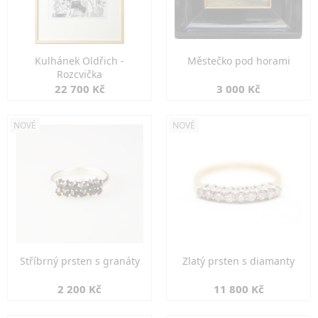
Kulhánek Oldřich -
Městečko pod horami
Rozcvička
22 700 Kč
3 000 Kč
NOVÉ
NOVÉ
Stříbrný prsten s granáty
Zlatý prsten s diamanty
2 200 Kč
11 800 Kč