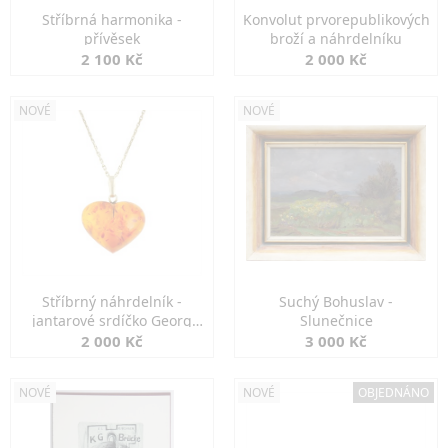
Stříbrná harmonika -
Konvolut prvorepublikových
přívěsek
broží a náhrdelníku
2 100 Kč
2 000 Kč
NOVÉ
NOVÉ
Stříbrný náhrdelník -
Suchý Bohuslav -
jantarové srdíčko Georg
Slunečnice
Kramer
2 000 Kč
3 000 Kč
NOVÉ
NOVÉ
OBJEDNÁNO