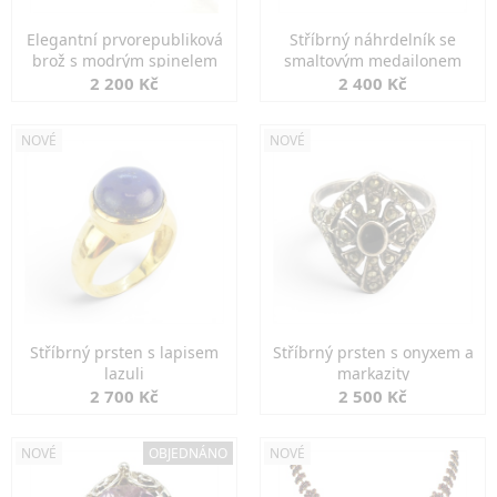
Elegantní prvorepubliková
Stříbrný náhrdelník se
brož s modrým spinelem
smaltovým medailonem
2 200 Kč
2 400 Kč
NOVÉ
NOVÉ
Stříbrný prsten s lapisem
Stříbrný prsten s onyxem a
lazuli
markazity
2 700 Kč
2 500 Kč
NOVÉ
OBJEDNÁNO
NOVÉ