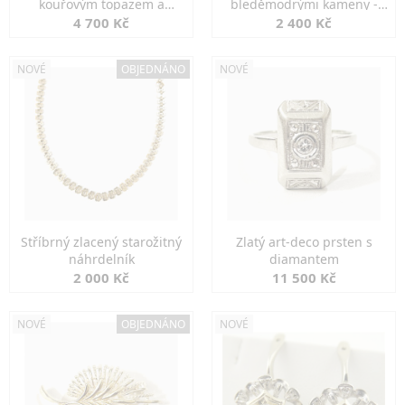
kouřovým topazem a
bleděmodrými kameny -
markazity
jemná elegance
4 700 Kč
2 400 Kč
NOVÉ
OBJEDNÁNO
NOVÉ
Stříbrný zlacený starožitný
Zlatý art-deco prsten s
náhrdelník
diamantem
2 000 Kč
11 500 Kč
NOVÉ
OBJEDNÁNO
NOVÉ