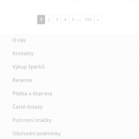
…
1
2
3
4
5
193
»
O nás
Kontakty
Výkup šperků
Recenze
Platba a doprava
Časté dotazy
Puncovní značky
Obchodní podmínky