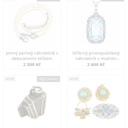
Jemný perlový náhrdelník s
Stříbrný prvorepublikový
dekorativním klíčkem
náhrdelník s modrým
spinelem
2 300 Kč
2 600 Kč
NOVÉ
OBJEDNÁNO
NOVÉ