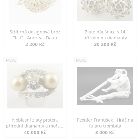
Stříbrná designová brož
Zlaté náušnice s 14
"list" - Andreas Daub
přírodními diamanty
2 200 Kč
39 200 Kč
NOVÉ
NOVÉ
Noblesní zlatý prsten,
Pexider František - Hráč na
přírodní diamanty a mořské
fujaru trombita
perly
40 000 Kč
3 000 Kč