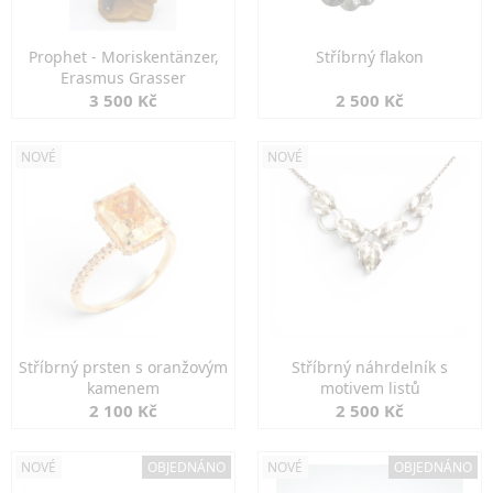
Prophet - Moriskentänzer,
Stříbrný flakon
Erasmus Grasser
3 500 Kč
2 500 Kč
NOVÉ
NOVÉ
Stříbrný prsten s oranžovým
Stříbrný náhrdelník s
kamenem
motivem listů
2 100 Kč
2 500 Kč
NOVÉ
OBJEDNÁNO
NOVÉ
OBJEDNÁNO