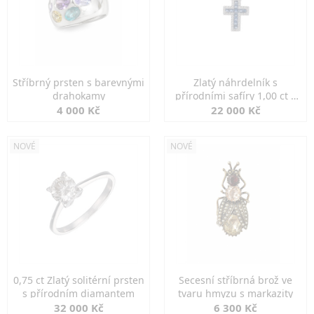
Stříbrný prsten s barevnými
Zlatý náhrdelník s
drahokamy
přírodními safíry 1,00 ct a
diamanty
4 000 Kč
22 000 Kč
NOVÉ
NOVÉ
0,75 ct Zlatý solitérní prsten
Secesní stříbrná brož ve
s přírodním diamantem
tvaru hmyzu s markazity
32 000 Kč
6 300 Kč