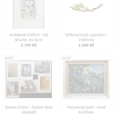
Kulhánek Oldřich - KG
Stříbrná brož s perlami -
Brücke, Ex libris
sněženky
3 100 Kč
2 200 Kč
NOVÉ
NOVÉ
Nemes Endre - Soubor šesti
Petrovický Josef - Hrad
litografií
Karlštejn