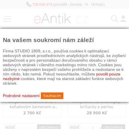
736 646 913
(pondělí - čtvrtek, 13 - 18 hod.)
KATEGORIE
Na vašem soukromí nám záleží
NOVÉ
OBJEDNÁNO
NOVÉ
OBJEDNÁNO
Firma STUDIO 1809, s.r.o., používá cookies k optimalizaci
webových stránek prostřednictvím analytických nástrojů, ke zvýšení
bezpečnosti a pro personalizaci doručovaného obsahu v rámci
webových stránek i cíleného marketingu mimo nich. Cookies jsou
uloženy v naprostém bezpečí vašeho prohlížeče a nedostane se k
nim nikdo, kdo nemá. Pokud nesouhlasíte, můžete
povolit pouze
nezbytné
cookies, které mají na starost základní funkce webových
stránek.
Podrobné nastavení
Souhlasím
Elegantní stříbrná brož s
Zlatý kolier se smaragdy,
koňakovým kamenem a
brilianty a perlou
markazity
2 700 Kč
28 900 Kč
NOVÉ
OBJEDNÁNO
NOVÉ
OBJEDNÁNO