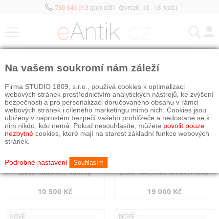
736 646 913
(pondělí - čtvrtek, 13 - 18 hod.)
KATEGORIE
Na vašem soukromí nám záleží
NOVÉ
NOVÉ
Firma STUDIO 1809, s.r.o., používá cookies k optimalizaci
webových stránek prostřednictvím analytických nástrojů, ke zvýšení
bezpečnosti a pro personalizaci doručovaného obsahu v rámci
webových stránek i cíleného marketingu mimo nich. Cookies jsou
uloženy v naprostém bezpečí vašeho prohlížeče a nedostane se k
nim nikdo, kdo nemá. Pokud nesouhlasíte, můžete
povolit pouze
nezbytné
cookies, které mají na starost základní funkce webových
stránek.
Podrobné nastavení
Souhlasím
Zlaté náušnice kuličky
Zlaté náušnice biedermeier
10 500 Kč
19 000 Kč
NOVÉ
NOVÉ