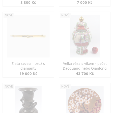
8 800 Kč
7 000 Kč
NOVÉ
NOVÉ
Zlatá secesní brož s
Velká váza s víkem - pečeť
diamanty
Daoguang nebo Qianlong
19 000 Kč
43 700 Kč
NOVÉ
NOVÉ