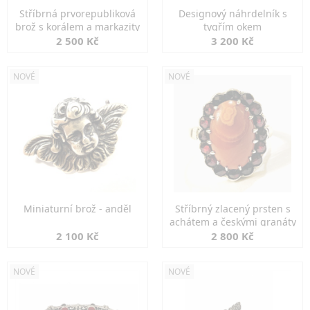
Stříbrná prvorepubliková
Designový náhrdelník s
brož s korálem a markazity
tygřím okem
2 500 Kč
3 200 Kč
NOVÉ
NOVÉ
Miniaturní brož - anděl
Stříbrný zlacený prsten s
achátem a českými granáty
2 100 Kč
2 800 Kč
NOVÉ
NOVÉ