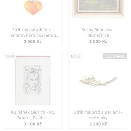
Stříbrný náhrdelník -
Suchý Bohuslav -
jantarové srdíčko Georg
Slunečnice
Kramer
2 000 Kč
3 000 Kč
NOVÉ
NOVÉ
OBJEDNÁNO
Kulhánek Oldřich - KG
Stříbrná brož s perlami -
Brücke, Ex libris
sněženky
3 100 Kč
2 200 Kč