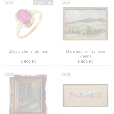
NOVÉ
OBJEDNÁNO
NOVÉ
Zlatý prsten s rubínem
Mára Jaromír - Zvlněná
krajina
2 900 Kč
3 000 Kč
NOVÉ
NOVÉ