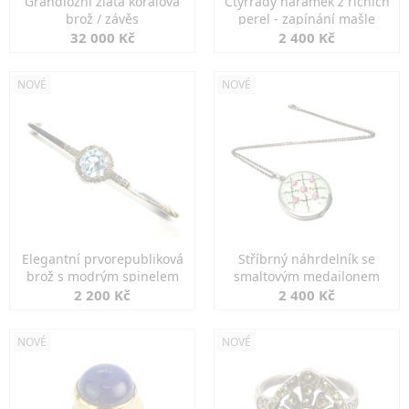
Grandiozní zlatá korálová
Čtyřřadý náramek z říčních
brož / závěs
perel - zapínání mašle
32 000 Kč
2 400 Kč
NOVÉ
NOVÉ
Elegantní prvorepubliková
Stříbrný náhrdelník se
brož s modrým spinelem
smaltovým medailonem
2 200 Kč
2 400 Kč
NOVÉ
NOVÉ