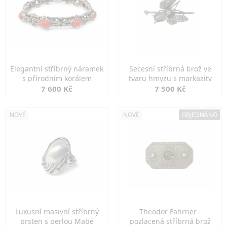
Elegantní stříbrný náramek
Secesní stříbrná brož ve
s přírodním korálem
tvaru hmyzu s markazity
7 600 Kč
7 500 Kč
NOVÉ
NOVÉ
OBJEDNÁNO
Luxusní masivní stříbrný
Theodor Fahrner -
prsten s perlou Mabé
pozlacená stříbrná brož