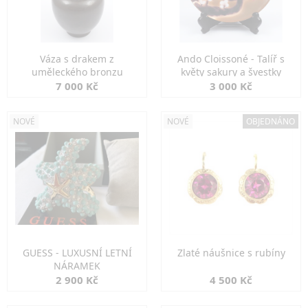
Váza s drakem z
Ando Cloissoné - Talíř s
uměleckého bronzu
květy sakury a švestky
7 000 Kč
3 000 Kč
NOVÉ
NOVÉ
OBJEDNÁNO
GUESS - LUXUSNÍ LETNÍ
Zlaté náušnice s rubíny
NÁRAMEK
2 900 Kč
4 500 Kč