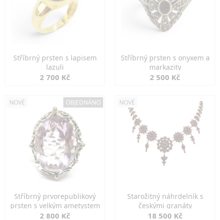
Stříbrný prsten s lapisem
Stříbrný prsten s onyxem a
lazuli
markazity
2 700 Kč
2 500 Kč
NOVÉ
OBJEDNÁNO
NOVÉ
Stříbrný prvorepublikový
Starožitný náhrdelník s
prsten s velkým ametystem
českými granáty
2 800 Kč
18 500 Kč