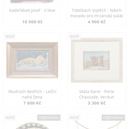
Kadeřábek Josef - V lese
Tittelbach Vojtěch - Návrh
mozaiky pro Hrzánský palác
10 500 Kč
4 900 Kč
NOVÉ
NOVÉ
Mudroch Bedřich - Ležící
Skála Karel - Porte
nahá žena
Chaussée, Verdun
7 000 Kč
3 300 Kč
NOVÉ
OBJEDNÁNO
NOVÉ
OBJEDNÁNO