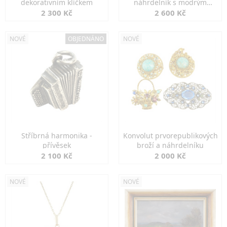
dekorativním klíčkem
náhrdelník s modrým
spinelem
2 300 Kč
2 600 Kč
NOVÉ
OBJEDNÁNO
NOVÉ
Stříbrná harmonika -
Konvolut prvorepublikových
přívěsek
broží a náhrdelníku
2 100 Kč
2 000 Kč
NOVÉ
NOVÉ