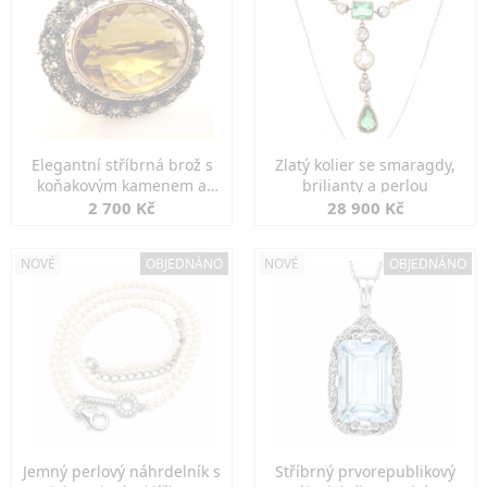
Elegantní stříbrná brož s
Zlatý kolier se smaragdy,
koňakovým kamenem a
brilianty a perlou
markazity
2 700 Kč
28 900 Kč
NOVÉ
OBJEDNÁNO
NOVÉ
OBJEDNÁNO
Jemný perlový náhrdelník s
Stříbrný prvorepublikový