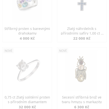
Stříbrný prsten s barevnými
Zlatý náhrdelník s
drahokamy
přírodními safíry 1,00 ct a
diamanty
4 000 Kč
22 000 Kč
NOVÉ
NOVÉ
0,75 ct Zlatý solitérní prsten
Secesní stříbrná brož ve
s přírodním diamantem
tvaru hmyzu s markazity
32 000 Kč
6 300 Kč