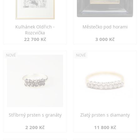
Kulhánek Oldřich -
Městečko pod horami
Rozcvička
22 700 Kč
3 000 Kč
NOVÉ
NOVÉ
Stříbrný prsten s granáty
Zlatý prsten s diamanty
2 200 Kč
11 800 Kč