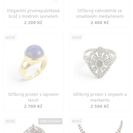
Elegantní prvorepubliková
Stříbrný náhrdelník se
brož s modrým spinelem
smaltovým medailonem
2 200 Kč
2 400 Kč
NOVÉ
NOVÉ
Stříbrný prsten s lapisem
Stříbrný prsten s onyxem a
lazuli
markazity
2 700 Kč
2 500 Kč
NOVÉ
OBJEDNÁNO
NOVÉ