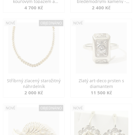
kouřovým topazem a
bleděmodrými kameny -
markazity
jemná elegance
4 700 Kč
2 400 Kč
NOVÉ
OBJEDNÁNO
NOVÉ
Stříbrný zlacený starožitný
Zlatý art-deco prsten s
náhrdelník
diamantem
2 000 Kč
11 500 Kč
NOVÉ
OBJEDNÁNO
NOVÉ