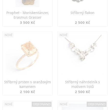
Prophet - Moriskentänzer,
Stříbrný flakon
Erasmus Grasser
3 500 Kč
2 500 Kč
NOVÉ
NOVÉ
Stříbrný prsten s oranžovým
Stříbrný náhrdelník s
kamenem
motivem listů
2 100 Kč
2 500 Kč
NOVÉ
OBJEDNÁNO
NOVÉ
OBJEDNÁNO