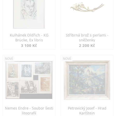
Kulhánek Oldřich - KG
Stříbrná brož s perlami -
Brücke, Ex libris
sněženky
3 100 Kč
2 200 Kč
NOVÉ
NOVÉ
Nemes Endre - Soubor šesti
Petrovický Josef - Hrad
litografií
Karlštejn