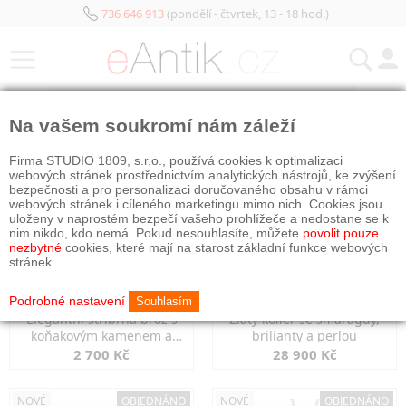
736 646 913
(pondělí - čtvrtek, 13 - 18 hod.)
KATEGORIE
Na vašem soukromí nám záleží
NOVÉ
OBJEDNÁNO
NOVÉ
OBJEDNÁNO
Firma STUDIO 1809, s.r.o., používá cookies k optimalizaci
webových stránek prostřednictvím analytických nástrojů, ke zvýšení
bezpečnosti a pro personalizaci doručovaného obsahu v rámci
webových stránek i cíleného marketingu mimo nich. Cookies jsou
uloženy v naprostém bezpečí vašeho prohlížeče a nedostane se k
nim nikdo, kdo nemá. Pokud nesouhlasíte, můžete
povolit pouze
nezbytné
cookies, které mají na starost základní funkce webových
stránek.
Podrobné nastavení
Souhlasím
Elegantní stříbrná brož s
Zlatý kolier se smaragdy,
koňakovým kamenem a
brilianty a perlou
markazity
2 700 Kč
28 900 Kč
NOVÉ
OBJEDNÁNO
NOVÉ
OBJEDNÁNO