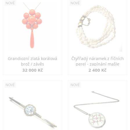
NOVÉ
NOVÉ
Grandiozní zlatá korálová
Čtyřřadý náramek z říčních
brož / závěs
perel - zapínání mašle
32 000 Kč
2 400 Kč
NOVÉ
NOVÉ