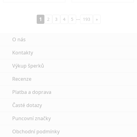
…
1
2
3
4
5
193
»
O nás
Kontakty
Výkup šperků
Recenze
Platba a doprava
Časté dotazy
Puncovní značky
Obchodní podmínky