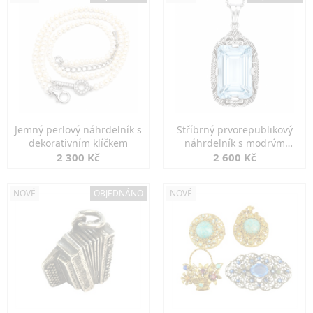
Jemný perlový náhrdelník s
Stříbrný prvorepublikový
dekorativním klíčkem
náhrdelník s modrým
spinelem
2 300 Kč
2 600 Kč
NOVÉ
OBJEDNÁNO
NOVÉ