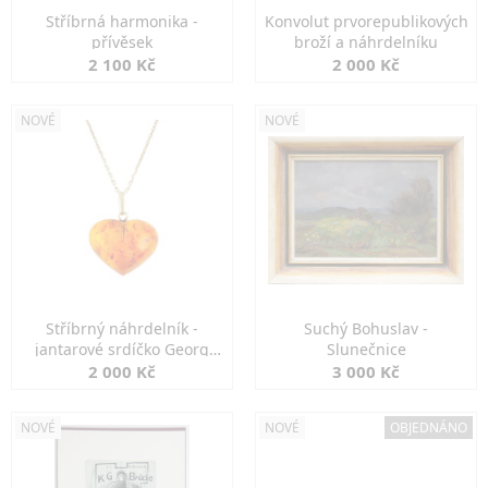
Stříbrná harmonika -
Konvolut prvorepublikových
přívěsek
broží a náhrdelníku
2 100 Kč
2 000 Kč
NOVÉ
NOVÉ
Stříbrný náhrdelník -
Suchý Bohuslav -
jantarové srdíčko Georg
Slunečnice
Kramer
2 000 Kč
3 000 Kč
NOVÉ
NOVÉ
OBJEDNÁNO