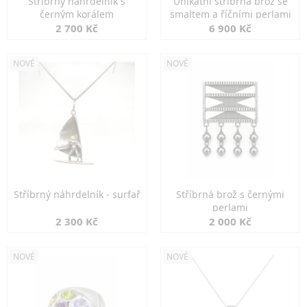
Stříbrný náhrdelník s
Unikátní stříbrná brož se
černým korálem
smaltem a říčními perlami
2 700 Kč
6 900 Kč
NOVÉ
NOVÉ
Stříbrný náhrdelník - surfař
Stříbrná brož s černými
perlami
2 300 Kč
2 000 Kč
NOVÉ
NOVÉ