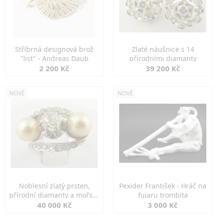
Stříbrná designová brož
Zlaté náušnice s 14
"list" - Andreas Daub
přírodními diamanty
2 200 Kč
39 200 Kč
NOVÉ
NOVÉ
Noblesní zlatý prsten,
Pexider František - Hráč na
přírodní diamanty a mořské
fujaru trombita
perly
40 000 Kč
3 000 Kč