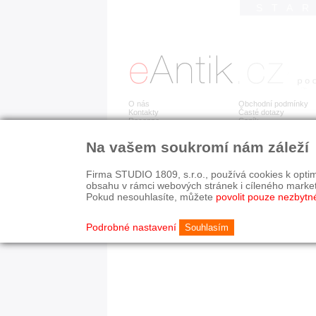
STA
O nás
Obchodní podmínky
Kontakty
Časté dotazy
Recenze
Ceník
Na vašem soukromí nám záleží
Detail položky již není dostupný.
Firma STUDIO 1809, s.r.o., používá cookies k optim
obsahu v rámci webových stránek i cíleného marke
Pokud nesouhlasíte, můžete
povolit pouze nezbytn
© 2003-2026 STUDIO 18
©
1992-2026 Softwarov
Nastavení cookies
Podrobné nastavení
Souhlasím