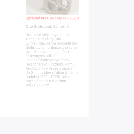
Správný kurs po celý rok 2026!
Otto Gutfreund, Námořník
Bronzová soška byla odlita
z originální sádry Otto
Gutfreunda, kterou posoudil doc.
Šetlík a v rámci limitované série
bylo zhotoveno pouze šest
číslovaných odlitků.
Jde o nerealizovaný návrh
na sochařskou výzdobu domu
Anglobanky v Praze a spadá
do Gutfreundova třetího tvůrčího
období (1920 - 1925) - období
nové věcnosti a civilismu.
Výška 24,4 cm.