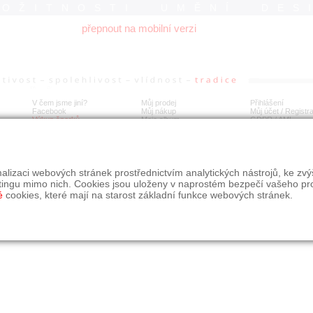
ROŽITNOSTI UMĚNÍ DES
přepnout na mobilní verzi
V čem jsme jiní?
Můj prodej
Přihlášení
Facebook
Můj nákup
Můj účet / Registr
Výkup šperků
Moje album
GDPR
/
AML
alizaci webových stránek prostřednictvím analytických nástrojů, ke zv
tingu mimo nich. Cookies jsou uloženy v naprostém bezpečí vašeho pr
é
cookies, které mají na starost základní funkce webových stránek.
09, s.r.o.
é řešení Studio dmm