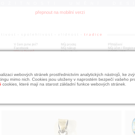
ROŽITNOSTI UMĚNÍ DES
přepnout na mobilní verzi
V čem jsme jiní?
Můj prodej
Přihlášení
Facebook
Můj nákup
Můj účet / Registr
Výkup šperků
Moje album
GDPR
/
AML
íbrný starožitný přívěšek/medailon se smaltem
alizaci webových stránek prostřednictvím analytických nástrojů, ke zv
tingu mimo nich. Cookies jsou uloženy v naprostém bezpečí vašeho pr
é
cookies, které mají na starost základní funkce webových stránek.
Í
MÍSTO EXPEDICE
Počet návštěv: 317
poslat příteli
Praha
uložit do alba
dotaz na prodejce