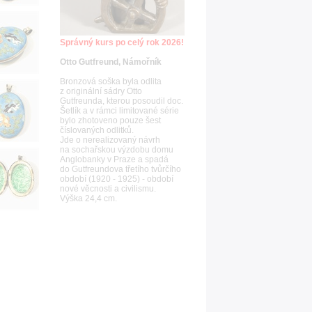
Správný kurs po celý rok 2026!
Otto Gutfreund, Námořník
Bronzová soška byla odlita
z originální sádry Otto
Gutfreunda, kterou posoudil doc.
Šetlík a v rámci limitované série
bylo zhotoveno pouze šest
číslovaných odlitků.
Jde o nerealizovaný návrh
na sochařskou výzdobu domu
Anglobanky v Praze a spadá
do Gutfreundova třetího tvůrčího
období (1920 - 1925) - období
nové věcnosti a civilismu.
Výška 24,4 cm.