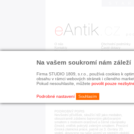
STA
O nás
Obchodní podmínky
Kontakty
Časté dotazy
Recenze
Ceník
Na vašem soukromí nám záleží
Detail položky
č. 182 859
Stř
Firma STUDIO 1809, s.r.o., používá cookies k optim
obsahu v rámci webových stránek i cíleného marke
Pokud nesouhlasíte, můžete
povolit pouze nezbytn
KATEGORIE
HISTORICKÉ OBDOB
ostatní
od r. 1940
Podrobné nastavení
Souhlasím
PODROBNÝ POPIS
Nevšední přívěšek, sloužící též jako medailon,
oboustranně zdobeno barevným gilošovaným
smaltem s motivem oranžové a černé závojnatky
čínské, vnitřek pokrytý zeleným smaltem. Precizní
čínská zlatnická práce, patrně ze 3. čtvrtiny 20.
století, dovezeno na naše území ve stejném období.