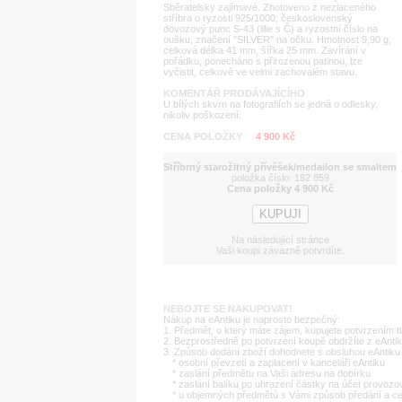
Sběratelsky zajímavé. Zhotoveno z nezlaceného
stříbra o ryzosti 925/1000; československý
dovozový punc S-43 (lilie s Č) a ryzostní číslo na
oušku, značení "SILVER" na očku. Hmotnost 9,90 g,
celková délka 41 mm, šířka 25 mm. Zavírání v
pořádku, ponecháno s přirozenou patinou, lze
vyčistit, celkově ve velmi zachovalém stavu.
KOMENTÁŘ PRODÁVAJÍCÍHO
U bílých skvrn na fotografiích se jedná o odlesky,
nikoliv poškození.
CENA POLOŽKY
4 900 Kč
Stříbrný starožitný přívěšek/medailon se smaltem
položka číslo: 182 859
Cena položky 4 900 Kč
Na následující stránce
Vaši koupi závazně potvrdíte.
NEBOJTE SE NAKUPOVAT!
Nákup na eAntiku je naprosto bezpečný:
1. Předmět, o který máte zájem, kupujete potvrzením t
2. Bezprostředně po potvrzení koupě obdržíte z eAntik
3. Způsob dodání zboží dohodnete s obsluhou eAntiku 
* osobní převzetí a zaplacení v kanceláři eAntiku
* zaslání předmětu na Vaši adresu na dobírku
* zaslání balíku po uhrazení částky na účet provozo
* u objemných předmětů s Vámi způsob předání a c