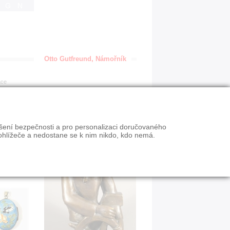
IGN
Otto Gutfreund, Námořník
ace
ýšení bezpečnosti a pro personalizaci doručovaného
ohlížeče a nedostane se k nim nikdo, kdo nemá.