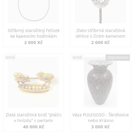
Stříbrný starožitný řetízek
Zlato-stříbrná starožitná
ke kapesním hodinkám
jehlice s čirým kamenem
2 000 Kč
2 600 Kč
NOVÉ
NOVÉ
OBJEDNÁNO
Zlatá starožitná brož “ptáčci
Váza PULEGOSO - Škrdlovice
v hnízdu” s perlami
nebo Krásno
40 000 Kč
3 000 Kč