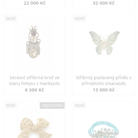
diamanty
22 000 Kč
32 000 Kč
NOVÉ
NOVÉ
Secesní stříbrná brož ve
Stříbrný pozlacený přívěs s
tvaru hmyzu s markazity
přírodními smaragdy
6 300 Kč
13 000 Kč
NOVÉ
OBJEDNÁNO
NOVÉ