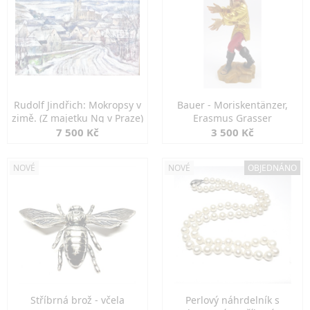
Rudolf Jindřich: Mokropsy v
Bauer - Moriskentänzer,
zimě. (Z majetku Ng v Praze)
Erasmus Grasser
7 500 Kč
3 500 Kč
NOVÉ
NOVÉ
OBJEDNÁNO
Stříbrná brož - včela
Perlový náhrdelník s