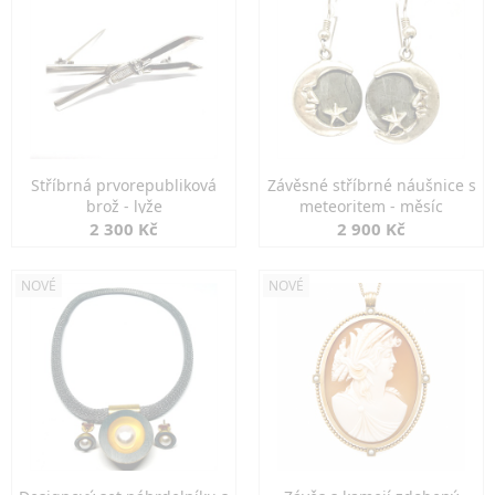
Stříbrná prvorepubliková
Závěsné stříbrné náušnice s
brož - lyže
meteoritem - měsíc
2 300 Kč
2 900 Kč
NOVÉ
NOVÉ