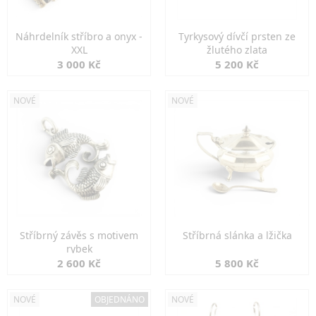
Náhrdelník stříbro a onyx -
Tyrkysový dívčí prsten ze
XXL
žlutého zlata
3 000 Kč
5 200 Kč
NOVÉ
NOVÉ
Stříbrný závěs s motivem
Stříbrná slánka a lžička
rybek
2 600 Kč
5 800 Kč
NOVÉ
OBJEDNÁNO
NOVÉ