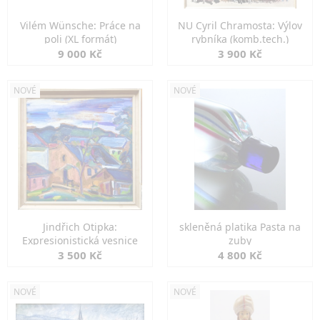
Vilém Wünsche: Práce na
NU Cyril Chramosta: Výlov
poli (XL formát)
rybníka (komb.tech.)
9 000 Kč
3 900 Kč
NOVÉ
NOVÉ
Jindřich Otipka:
skleněná platika Pasta na
Expresionistická vesnice
zuby
3 500 Kč
4 800 Kč
NOVÉ
NOVÉ