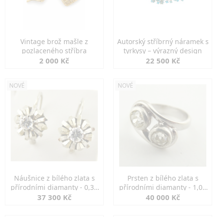
Vintage brož mašle z
Autorský stříbrný náramek s
pozlaceného stříbra
tyrkysy – výrazný design
2 000 Kč
22 500 Kč
NOVÉ
NOVÉ
Náušnice z bílého zlata s
Prsten z bílého zlata s
přírodními diamanty - 0,30
přírodními diamanty - 1,00
ct
ct
37 300 Kč
40 000 Kč