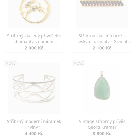
Stříbrný zlacený přívěšek s
Stříbrná zlacená brož s
diamanty, znamení
českými granáty - Granát
KOZOROH
Turnov
2 000 Kč
2 100 Kč
NOVÉ
NOVÉ
Stříbrný moderní náramek
Vintage stříbrný přívěs
"vlny"
Georg Kramer
4 400 Kč
3 900 Kč