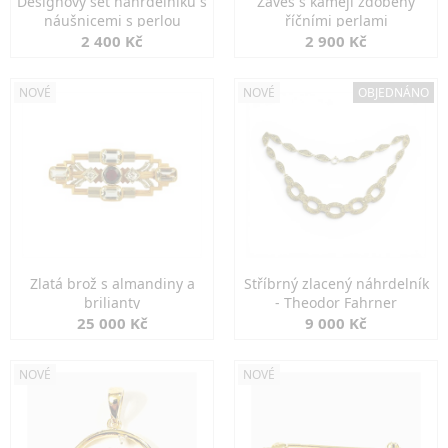
Designový set náhrdelníku s
Závěs s kamejí zdobený
náušnicemi s perlou
říčními perlami
2 400 Kč
2 900 Kč
NOVÉ
NOVÉ
OBJEDNÁNO
Zlatá brož s almandiny a
Stříbrný zlacený náhrdelník
brilianty
- Theodor Fahrner
25 000 Kč
9 000 Kč
NOVÉ
NOVÉ