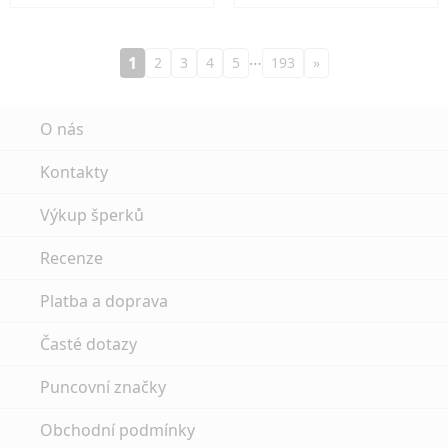
…
1
2
3
4
5
193
»
O nás
Kontakty
Výkup šperků
Recenze
Platba a doprava
Časté dotazy
Puncovní značky
Obchodní podmínky