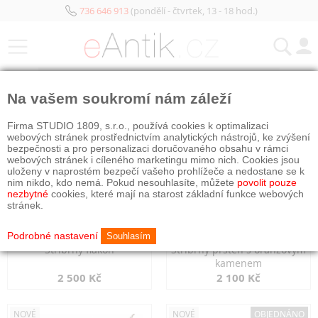
736 646 913
(pondělí - čtvrtek, 13 - 18 hod.)
KATEGORIE
Na vašem soukromí nám záleží
NOVÉ
NOVÉ
Firma STUDIO 1809, s.r.o., používá cookies k optimalizaci
webových stránek prostřednictvím analytických nástrojů, ke zvýšení
bezpečnosti a pro personalizaci doručovaného obsahu v rámci
webových stránek i cíleného marketingu mimo nich. Cookies jsou
uloženy v naprostém bezpečí vašeho prohlížeče a nedostane se k
nim nikdo, kdo nemá. Pokud nesouhlasíte, můžete
povolit pouze
nezbytné
cookies, které mají na starost základní funkce webových
stránek.
Podrobné nastavení
Souhlasím
Stříbrný flakon
Stříbrný prsten s oranžovým
kamenem
2 500 Kč
2 100 Kč
NOVÉ
NOVÉ
OBJEDNÁNO