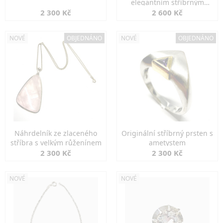
elegantním stříbrným
zapínáním
2 300 Kč
2 600 Kč
NOVÉ
OBJEDNÁNO
NOVÉ
OBJEDNÁNO
Náhrdelník ze zlaceného
Originální stříbrný prsten s
stříbra s velkým růženínem
ametystem
2 300 Kč
2 300 Kč
NOVÉ
NOVÉ