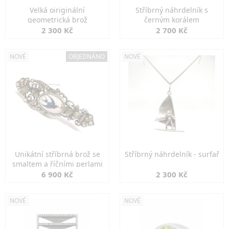
Velká oiriginální
Stříbrný náhrdelník s
geometrická brož
černým korálem
2 300 Kč
2 700 Kč
NOVÉ
OBJEDNÁNO
NOVÉ
Unikátní stříbrná brož se
Stříbrný náhrdelník - surfař
smaltem a říčními perlami
6 900 Kč
2 300 Kč
NOVÉ
NOVÉ