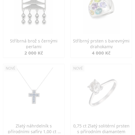
Stříbrná brož s černými
Stříbrný prsten s barevnými
perlami
drahokamy
2 000 Kč
4 000 Kč
NOVÉ
NOVÉ
Zlatý náhrdelník s
0,75 ct Zlatý solitérní prsten
přírodními safíry 1,00 ct a
s přírodním diamantem