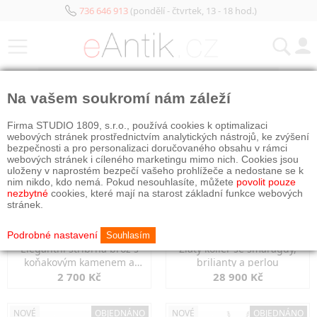
736 646 913
(pondělí - čtvrtek, 13 - 18 hod.)
KATEGORIE
Na vašem soukromí nám záleží
NOVÉ
NOVÉ
Firma STUDIO 1809, s.r.o., používá cookies k optimalizaci
webových stránek prostřednictvím analytických nástrojů, ke zvýšení
bezpečnosti a pro personalizaci doručovaného obsahu v rámci
webových stránek i cíleného marketingu mimo nich. Cookies jsou
uloženy v naprostém bezpečí vašeho prohlížeče a nedostane se k
nim nikdo, kdo nemá. Pokud nesouhlasíte, můžete
povolit pouze
nezbytné
cookies, které mají na starost základní funkce webových
stránek.
Podrobné nastavení
Souhlasím
Elegantní stříbrná brož s
Zlatý kolier se smaragdy,
koňakovým kamenem a
brilianty a perlou
markazity
2 700 Kč
28 900 Kč
NOVÉ
OBJEDNÁNO
NOVÉ
OBJEDNÁNO