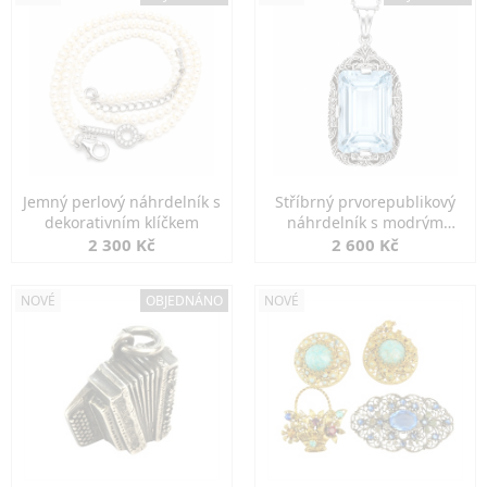
Jemný perlový náhrdelník s
Stříbrný prvorepublikový
dekorativním klíčkem
náhrdelník s modrým
spinelem
2 300 Kč
2 600 Kč
NOVÉ
OBJEDNÁNO
NOVÉ