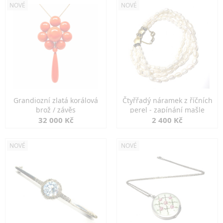
NOVÉ
NOVÉ
Grandiozní zlatá korálová
Čtyřřadý náramek z říčních
brož / závěs
perel - zapínání mašle
32 000 Kč
2 400 Kč
NOVÉ
NOVÉ