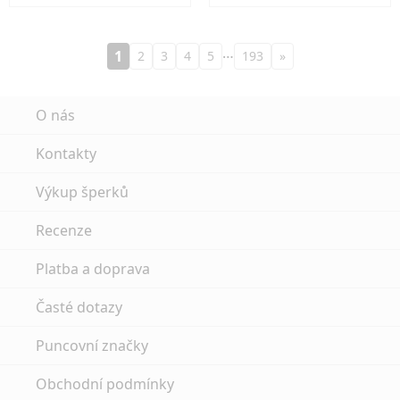
…
1
2
3
4
5
193
»
O nás
Kontakty
Výkup šperků
Recenze
Platba a doprava
Časté dotazy
Puncovní značky
Obchodní podmínky