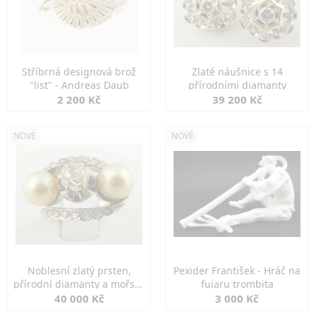
Stříbrná designová brož
Zlaté náušnice s 14
"list" - Andreas Daub
přírodními diamanty
2 200 Kč
39 200 Kč
NOVÉ
NOVÉ
Noblesní zlatý prsten,
Pexider František - Hráč na
přírodní diamanty a mořské
fujaru trombita
perly
40 000 Kč
3 000 Kč