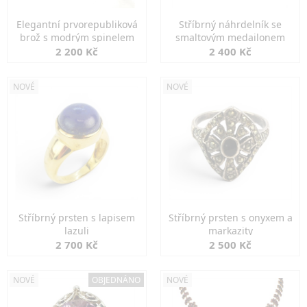
Elegantní prvorepubliková
Stříbrný náhrdelník se
brož s modrým spinelem
smaltovým medailonem
2 200 Kč
2 400 Kč
NOVÉ
NOVÉ
Stříbrný prsten s lapisem
Stříbrný prsten s onyxem a
lazuli
markazity
2 700 Kč
2 500 Kč
NOVÉ
OBJEDNÁNO
NOVÉ