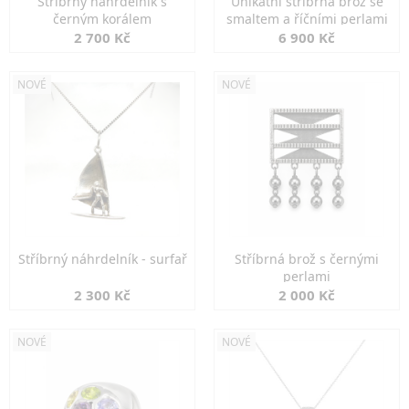
Stříbrný náhrdelník s
Unikátní stříbrná brož se
černým korálem
smaltem a říčními perlami
2 700 Kč
6 900 Kč
NOVÉ
NOVÉ
Stříbrný náhrdelník - surfař
Stříbrná brož s černými
perlami
2 300 Kč
2 000 Kč
NOVÉ
NOVÉ