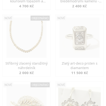
kouřovým topazem a
bleděmodrými kameny -
markazity
jemná elegance
4 700 Kč
2 400 Kč
NOVÉ
OBJEDNÁNO
NOVÉ
Stříbrný zlacený starožitný
Zlatý art-deco prsten s
náhrdelník
diamantem
2 000 Kč
11 500 Kč
NOVÉ
OBJEDNÁNO
NOVÉ