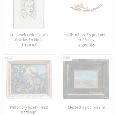
Kulhánek Oldřich - KG
Stříbrná brož s perlami -
Brücke, Ex libris
sněženky
3 100 Kč
2 200 Kč
NOVÉ
NOVÉ
Petrovický Josef - Hrad
Městečko pod horami
Karlštejn