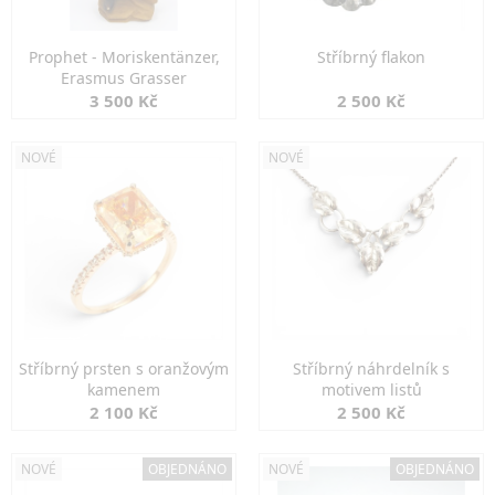
Prophet - Moriskentänzer,
Stříbrný flakon
Erasmus Grasser
3 500 Kč
2 500 Kč
NOVÉ
NOVÉ
Stříbrný prsten s oranžovým
Stříbrný náhrdelník s
kamenem
motivem listů
2 100 Kč
2 500 Kč
NOVÉ
OBJEDNÁNO
NOVÉ
OBJEDNÁNO