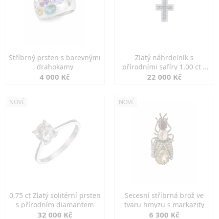
Stříbrný prsten s barevnými
Zlatý náhrdelník s
drahokamy
přírodními safíry 1,00 ct a
diamanty
4 000 Kč
22 000 Kč
NOVÉ
NOVÉ
0,75 ct Zlatý solitérní prsten
Secesní stříbrná brož ve
s přírodním diamantem
tvaru hmyzu s markazity
32 000 Kč
6 300 Kč