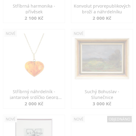
Stříbrná harmonika -
Konvolut prvorepublikových
přívěsek
broží a náhrdelníku
2 100 Kč
2 000 Kč
NOVÉ
NOVÉ
Stříbrný náhrdelník -
Suchý Bohuslav -
jantarové srdíčko Georg
Slunečnice
Kramer
2 000 Kč
3 000 Kč
NOVÉ
NOVÉ
OBJEDNÁNO