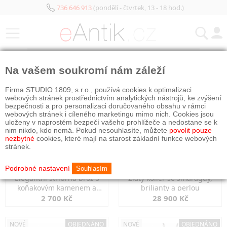
736 646 913
(pondělí - čtvrtek, 13 - 18 hod.)
KATEGORIE
Na vašem soukromí nám záleží
NOVÉ
OBJEDNÁNO
NOVÉ
OBJEDNÁNO
Firma STUDIO 1809, s.r.o., používá cookies k optimalizaci
webových stránek prostřednictvím analytických nástrojů, ke zvýšení
bezpečnosti a pro personalizaci doručovaného obsahu v rámci
webových stránek i cíleného marketingu mimo nich. Cookies jsou
uloženy v naprostém bezpečí vašeho prohlížeče a nedostane se k
nim nikdo, kdo nemá. Pokud nesouhlasíte, můžete
povolit pouze
nezbytné
cookies, které mají na starost základní funkce webových
stránek.
Podrobné nastavení
Souhlasím
Elegantní stříbrná brož s
Zlatý kolier se smaragdy,
koňakovým kamenem a
brilianty a perlou
markazity
2 700 Kč
28 900 Kč
NOVÉ
OBJEDNÁNO
NOVÉ
OBJEDNÁNO