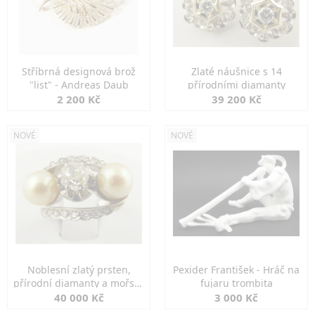
Stříbrná designová brož
Zlaté náušnice s 14
"list" - Andreas Daub
přírodními diamanty
2 200 Kč
39 200 Kč
NOVÉ
NOVÉ
Noblesní zlatý prsten,
Pexider František - Hráč na
přírodní diamanty a mořské
fujaru trombita
perly
40 000 Kč
3 000 Kč