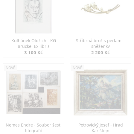
Kulhánek Oldřich - KG
Stříbrná brož s perlami -
Brücke, Ex libris
sněženky
3 100 Kč
2 200 Kč
NOVÉ
NOVÉ
Nemes Endre - Soubor šesti
Petrovický Josef - Hrad
litografií
Karlštejn