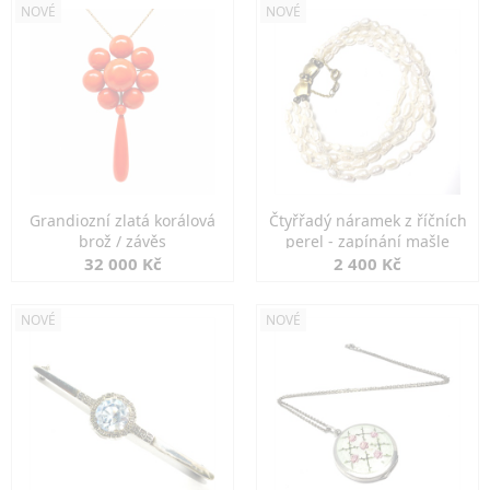
NOVÉ
NOVÉ
Grandiozní zlatá korálová
Čtyřřadý náramek z říčních
brož / závěs
perel - zapínání mašle
32 000 Kč
2 400 Kč
NOVÉ
NOVÉ