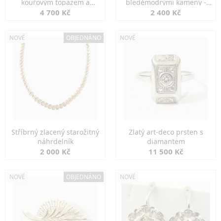
kouřovým topazem a
bleděmodrými kameny -
markazity
jemná elegance
4 700 Kč
2 400 Kč
NOVÉ
OBJEDNÁNO
NOVÉ
Stříbrný zlacený starožitný
Zlatý art-deco prsten s
náhrdelník
diamantem
2 000 Kč
11 500 Kč
NOVÉ
OBJEDNÁNO
NOVÉ