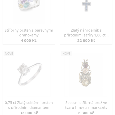
Stříbrný prsten s barevnými
Zlatý náhrdelník s
drahokamy
přírodními safíry 1,00 ct a
diamanty
4 000 Kč
22 000 Kč
NOVÉ
NOVÉ
0,75 ct Zlatý solitérní prsten
Secesní stříbrná brož ve
s přírodním diamantem
tvaru hmyzu s markazity
32 000 Kč
6 300 Kč