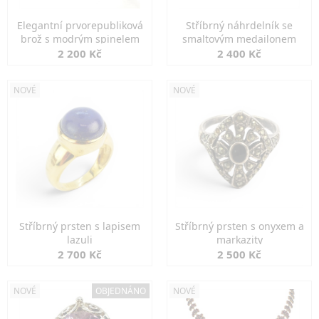
Elegantní prvorepubliková
Stříbrný náhrdelník se
brož s modrým spinelem
smaltovým medailonem
2 200 Kč
2 400 Kč
NOVÉ
NOVÉ
Stříbrný prsten s lapisem
Stříbrný prsten s onyxem a
lazuli
markazity
2 700 Kč
2 500 Kč
NOVÉ
OBJEDNÁNO
NOVÉ