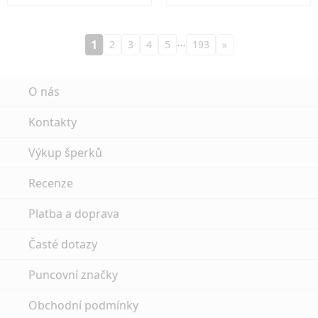
…
1
2
3
4
5
193
»
O nás
Kontakty
Výkup šperků
Recenze
Platba a doprava
Časté dotazy
Puncovní značky
Obchodní podmínky