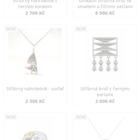
Stříbrný náhrdelník s
Unikátní stříbrná brož se
černým korálem
smaltem a říčními perlami
2 700 Kč
6 900 Kč
NOVÉ
NOVÉ
Stříbrný náhrdelník - surfař
Stříbrná brož s černými
perlami
2 300 Kč
2 000 Kč
NOVÉ
NOVÉ