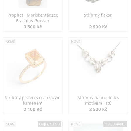
Prophet - Moriskentänzer,
Stříbrný flakon
Erasmus Grasser
3 500 Kč
2 500 Kč
NOVÉ
NOVÉ
Stříbrný prsten s oranžovým
Stříbrný náhrdelník s
kamenem
motivem listů
2 100 Kč
2 500 Kč
NOVÉ
OBJEDNÁNO
NOVÉ
OBJEDNÁNO