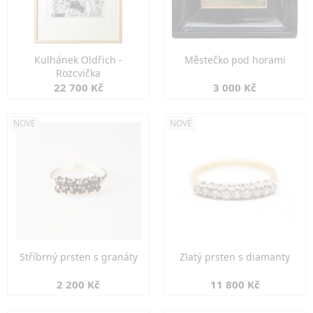
Kulhánek Oldřich -
Městečko pod horami
Rozcvička
22 700 Kč
3 000 Kč
NOVÉ
NOVÉ
Stříbrný prsten s granáty
Zlatý prsten s diamanty
2 200 Kč
11 800 Kč