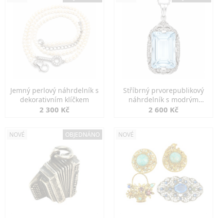
Jemný perlový náhrdelník s
Stříbrný prvorepublikový
dekorativním klíčkem
náhrdelník s modrým
spinelem
2 300 Kč
2 600 Kč
NOVÉ
OBJEDNÁNO
NOVÉ