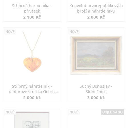
Stříbrná harmonika -
Konvolut prvorepublikových
přívěsek
broží a náhrdelníku
2 100 Kč
2 000 Kč
NOVÉ
NOVÉ
Stříbrný náhrdelník -
Suchý Bohuslav -
jantarové srdíčko Georg
Slunečnice
Kramer
2 000 Kč
3 000 Kč
NOVÉ
NOVÉ
OBJEDNÁNO