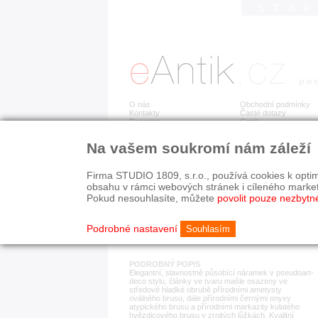
STA
O nás
Obchodní podmínky
Kontakty
Časté dotazy
Recenze
Ceník
Na vašem soukromí nám záleží
Detail položky
č. 182 642
Stř
Firma STUDIO 1809, s.r.o., používá cookies k optim
obsahu v rámci webových stránek i cíleného marke
Pokud nesouhlasíte, můžete
povolit pouze nezbytn
KATEGORIE
HISTORICKÉ OBDOB
náramky
od r. 1940
Podrobné nastavení
Souhlasím
PODROBNÝ POPIS
Elegantní, slavnostně působící náramek v pseudoart-
deco stylu, články ve tvaru mašle osazeny ve
středové hladké obrubě přírodními ametysty
oválného brusu, dále přírodními černými onyxy
atypického brusu a přírodními markazity kulatého
hvězdicového brusu v zrnitých lůžkách. Kvalitní