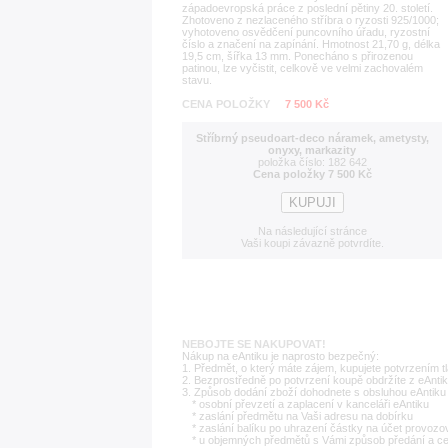
západoevropská práce z poslední pětiny 20. století.
Zhotoveno z nezlaceného stříbra o ryzosti 925/1000;
vyhotoveno osvědčení puncovního úřadu, ryzostní
číslo a značení na zapínání. Hmotnost 21,70 g, délka
19,5 cm, šířka 13 mm. Ponecháno s přirozenou
patinou, lze vyčistit, celkově ve velmi zachovalém
stavu.
CENA POLOŽKY
7 500 Kč
Stříbrný pseudoart-deco náramek, ametysty,
onyxy, markazity
položka číslo: 182 642
Cena položky 7 500 Kč
Na následující stránce
Vaši koupi závazně potvrdíte.
NEBOJTE SE NAKUPOVAT!
Nákup na eAntiku je naprosto bezpečný:
1. Předmět, o který máte zájem, kupujete potvrzením t
2. Bezprostředně po potvrzení koupě obdržíte z eAntik
3. Způsob dodání zboží dohodnete s obsluhou eAntiku 
* osobní převzetí a zaplacení v kanceláři eAntiku
* zaslání předmětu na Vaši adresu na dobírku
* zaslání balíku po uhrazení částky na účet provozo
* u objemných předmětů s Vámi způsob předání a c