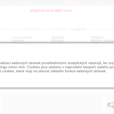
ROŽITNOSTI UMĚNÍ DES
přepnout na mobilní verzi
V čem jsme jiní?
Můj prodej
Přihlášení
Facebook
Můj nákup
Můj účet / Registr
Výkup šperků
Moje album
GDPR
/
AML
íbrný pseudoart-deco náramek, ametysty, onyxy, markazity
alizaci webových stránek prostřednictvím analytických nástrojů, ke zv
tingu mimo nich. Cookies jsou uloženy v naprostém bezpečí vašeho pr
é
cookies, které mají na starost základní funkce webových stránek.
Í
MÍSTO EXPEDICE
Počet návštěv: 337
poslat příteli
Praha
uložit do alba
dotaz na prodejce