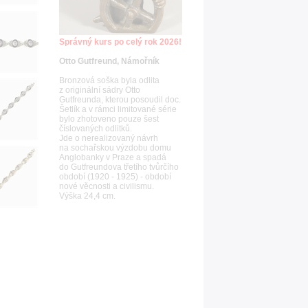
Správný kurs po celý rok 2026!
Otto Gutfreund, Námořník
Bronzová soška byla odlita
z originální sádry Otto
Gutfreunda, kterou posoudil doc.
Šetlík a v rámci limitované série
bylo zhotoveno pouze šest
číslovaných odlitků.
Jde o nerealizovaný návrh
na sochařskou výzdobu domu
Anglobanky v Praze a spadá
do Gutfreundova třetího tvůrčího
období (1920 - 1925) - období
nové věcnosti a civilismu.
Výška 24,4 cm.