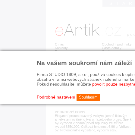
STA
O nás
Obchodní podmínky
Kontakty
Časté dotazy
Recenze
Ceník
Na vašem soukromí nám záleží
Detail položky
č. 184 019
Stř
OBJEDNÁNO
2.ZÁJEM
Firma STUDIO 1809, s.r.o., používá cookies k optim
obsahu v rámci webových stránek i cíleného marke
Pokud nesouhlasíte, můžete
povolit pouze nezbytn
KATEGORIE
HISTORICKÉ OBDOB
prsteny
1890-1940
Podrobné nastavení
Souhlasím
PODROBNÝ POPIS
Elegantní prsten osazený velkým, jemně fialovým
ametystem oválného tvaru, fazetového brusu. Šperk
byl vyroben v období první republiky ze stříbra
ryzosti 835/1000. Celková hmotnost 6,96 g. Velikost
52. Profesionálně vyčištěno, výborný stav.