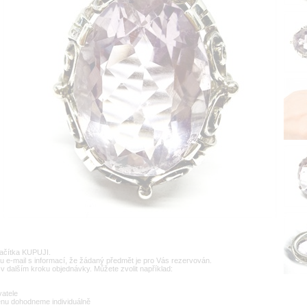
lačítka KUPUJI.
u e-mail s informací, že žádaný předmět je pro Vás rezervován.
v dalším kroku objednávky. Můžete zvolit například:
vatele
enu dohodneme individuálně