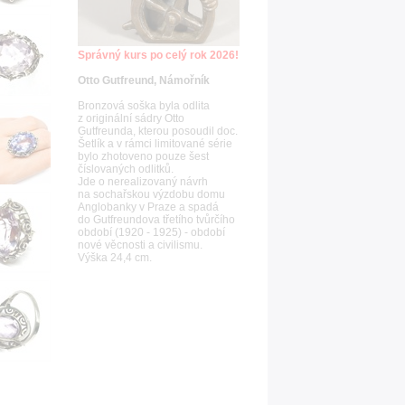
Správný kurs po celý rok 2026!
Otto Gutfreund, Námořník
Bronzová soška byla odlita
z originální sádry Otto
Gutfreunda, kterou posoudil doc.
Šetlík a v rámci limitované série
bylo zhotoveno pouze šest
číslovaných odlitků.
Jde o nerealizovaný návrh
na sochařskou výzdobu domu
Anglobanky v Praze a spadá
do Gutfreundova třetího tvůrčího
období (1920 - 1925) - období
nové věcnosti a civilismu.
Výška 24,4 cm.