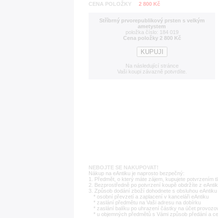
CENA POLOŽKY
2 800 Kč
Stříbrný prvorepublikový prsten s velkým
ametystem
položka číslo: 184 019
Cena položky 2 800 Kč
Na následující stránce
Vaši koupi závazně potvrdíte.
NEBOJTE SE NAKUPOVAT!
Nákup na eAntiku je naprosto bezpečný:
1. Předmět, o který máte zájem, kupujete potvrzením t
2. Bezprostředně po potvrzení koupě obdržíte z eAntik
3. Způsob dodání zboží dohodnete s obsluhou eAntiku 
* osobní převzetí a zaplacení v kanceláři eAntiku
* zaslání předmětu na Vaši adresu na dobírku
* zaslání balíku po uhrazení částky na účet provozo
* u objemných předmětů s Vámi způsob předání a c