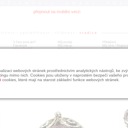
ROŽITNOSTI UMĚNÍ DES
přepnout na mobilní verzi
V čem jsme jiní?
Můj prodej
Přihlášení
Facebook
Můj nákup
Můj účet / Registr
Výkup šperků
Moje album
GDPR
/
AML
íbrný prvorepublikový prsten s velkým ametystem
CE
3.ZÁJEMCE
alizaci webových stránek prostřednictvím analytických nástrojů, ke zv
tingu mimo nich. Cookies jsou uloženy v naprostém bezpečí vašeho pr
é
cookies, které mají na starost základní funkce webových stránek.
Í
MÍSTO EXPEDICE
Počet návštěv: 322
poslat příteli
Praha
uložit do alba
dotaz na prodejce