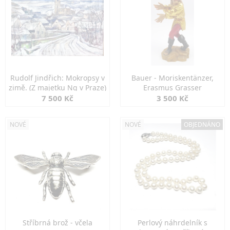
Rudolf Jindřich: Mokropsy v
Bauer - Moriskentänzer,
zimě. (Z majetku Ng v Praze)
Erasmus Grasser
7 500 Kč
3 500 Kč
NOVÉ
NOVÉ
OBJEDNÁNO
Stříbrná brož - včela
Perlový náhrdelník s