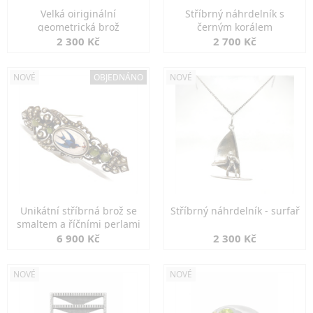
Velká oiriginální
Stříbrný náhrdelník s
geometrická brož
černým korálem
2 300 Kč
2 700 Kč
NOVÉ
OBJEDNÁNO
NOVÉ
Unikátní stříbrná brož se
Stříbrný náhrdelník - surfař
smaltem a říčními perlami
6 900 Kč
2 300 Kč
NOVÉ
NOVÉ