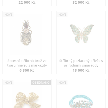
diamanty
22 000 Kč
32 000 Kč
NOVÉ
NOVÉ
Secesní stříbrná brož ve
Stříbrný pozlacený přívěs s
tvaru hmyzu s markazity
přírodními smaragdy
6 300 Kč
13 000 Kč
NOVÉ
OBJEDNÁNO
NOVÉ