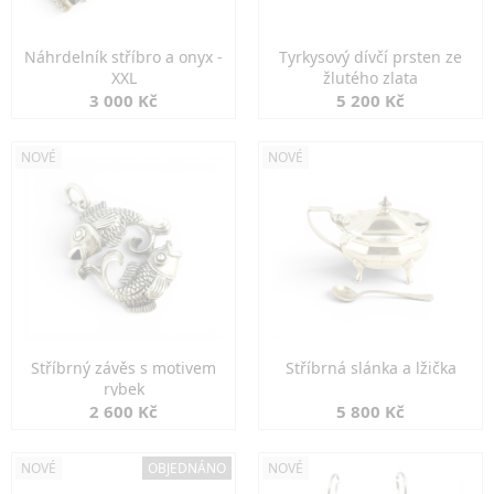
Náhrdelník stříbro a onyx -
Tyrkysový dívčí prsten ze
XXL
žlutého zlata
3 000 Kč
5 200 Kč
NOVÉ
NOVÉ
Stříbrný závěs s motivem
Stříbrná slánka a lžička
rybek
2 600 Kč
5 800 Kč
NOVÉ
OBJEDNÁNO
NOVÉ