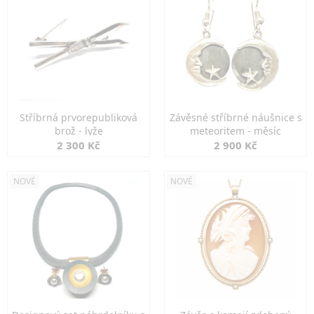
Stříbrná prvorepubliková
Závěsné stříbrné náušnice s
brož - lyže
meteoritem - měsíc
2 300 Kč
2 900 Kč
NOVÉ
NOVÉ