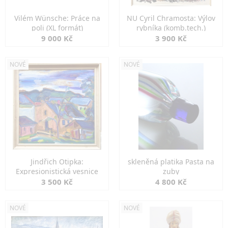
Vilém Wünsche: Práce na
NU Cyril Chramosta: Výlov
poli (XL formát)
rybníka (komb.tech.)
9 000 Kč
3 900 Kč
NOVÉ
NOVÉ
Jindřich Otipka:
skleněná platika Pasta na
Expresionistická vesnice
zuby
3 500 Kč
4 800 Kč
NOVÉ
NOVÉ