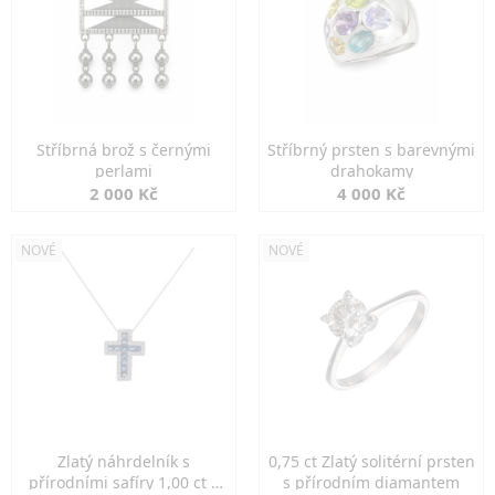
Stříbrná brož s černými
Stříbrný prsten s barevnými
perlami
drahokamy
2 000 Kč
4 000 Kč
NOVÉ
NOVÉ
Zlatý náhrdelník s
0,75 ct Zlatý solitérní prsten
přírodními safíry 1,00 ct a
s přírodním diamantem