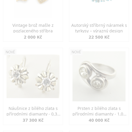
Vintage brož mašle z
Autorský stříbrný náramek s
pozlaceného stříbra
tyrkysy – výrazný design
2 000 Kč
22 500 Kč
NOVÉ
NOVÉ
Náušnice z bílého zlata s
Prsten z bílého zlata s
přírodními diamanty - 0,30
přírodními diamanty - 1,00
ct
ct
37 300 Kč
40 000 Kč