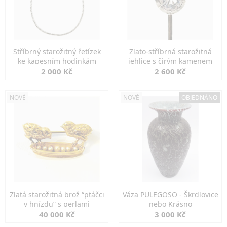
Stříbrný starožitný řetízek
Zlato-stříbrná starožitná
ke kapesním hodinkám
jehlice s čirým kamenem
2 000 Kč
2 600 Kč
NOVÉ
NOVÉ
OBJEDNÁNO
Zlatá starožitná brož “ptáčci
Váza PULEGOSO - Škrdlovice
v hnízdu” s perlami
nebo Krásno
40 000 Kč
3 000 Kč