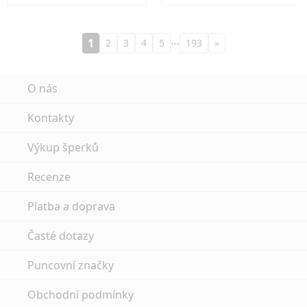
…
1
2
3
4
5
193
»
O nás
Kontakty
Výkup šperků
Recenze
Platba a doprava
Časté dotazy
Puncovní značky
Obchodní podmínky