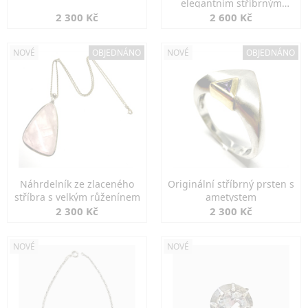
elegantním stříbrným
zapínáním
2 300 Kč
2 600 Kč
NOVÉ
OBJEDNÁNO
NOVÉ
OBJEDNÁNO
Náhrdelník ze zlaceného
Originální stříbrný prsten s
stříbra s velkým růženínem
ametystem
2 300 Kč
2 300 Kč
NOVÉ
NOVÉ