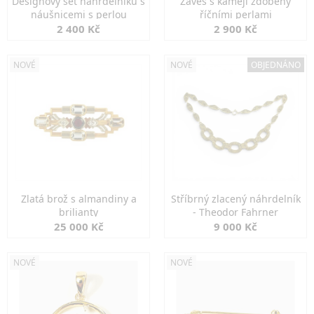
Designový set náhrdelníku s
Závěs s kamejí zdobený
náušnicemi s perlou
říčními perlami
2 400 Kč
2 900 Kč
NOVÉ
NOVÉ
OBJEDNÁNO
Zlatá brož s almandiny a
Stříbrný zlacený náhrdelník
brilianty
- Theodor Fahrner
25 000 Kč
9 000 Kč
NOVÉ
NOVÉ