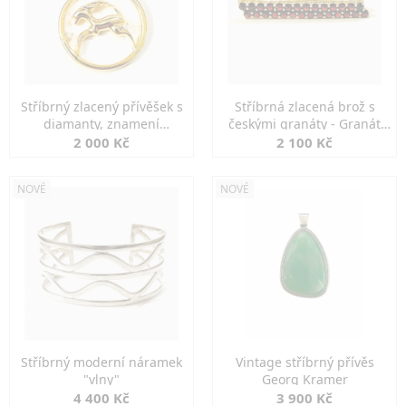
Stříbrný zlacený přívěšek s
Stříbrná zlacená brož s
diamanty, znamení
českými granáty - Granát
KOZOROH
Turnov
2 000 Kč
2 100 Kč
NOVÉ
NOVÉ
Stříbrný moderní náramek
Vintage stříbrný přívěs
"vlny"
Georg Kramer
4 400 Kč
3 900 Kč