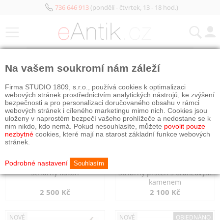
736 646 913
(pondělí - čtvrtek, 13 - 18 hod.)
KATEGORIE
Na vašem soukromí nám záleží
NOVÉ
NOVÉ
Firma STUDIO 1809, s.r.o., používá cookies k optimalizaci
webových stránek prostřednictvím analytických nástrojů, ke zvýšení
bezpečnosti a pro personalizaci doručovaného obsahu v rámci
webových stránek i cíleného marketingu mimo nich. Cookies jsou
uloženy v naprostém bezpečí vašeho prohlížeče a nedostane se k
nim nikdo, kdo nemá. Pokud nesouhlasíte, můžete
povolit pouze
nezbytné
cookies, které mají na starost základní funkce webových
stránek.
Podrobné nastavení
Souhlasím
Stříbrný flakon
Stříbrný prsten s oranžovým
kamenem
2 500 Kč
2 100 Kč
NOVÉ
NOVÉ
OBJEDNÁNO