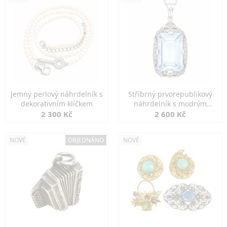
Jemný perlový náhrdelník s
Stříbrný prvorepublikový
dekorativním klíčkem
náhrdelník s modrým
spinelem
2 300 Kč
2 600 Kč
NOVÉ
OBJEDNÁNO
NOVÉ