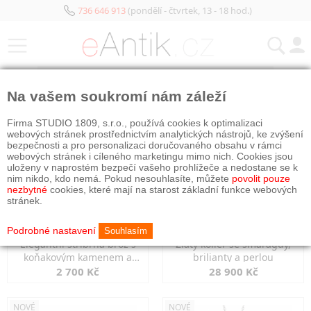
736 646 913
(pondělí - čtvrtek, 13 - 18 hod.)
KATEGORIE
Na vašem soukromí nám záleží
NOVÉ
NOVÉ
Firma STUDIO 1809, s.r.o., používá cookies k optimalizaci
webových stránek prostřednictvím analytických nástrojů, ke zvýšení
bezpečnosti a pro personalizaci doručovaného obsahu v rámci
webových stránek i cíleného marketingu mimo nich. Cookies jsou
uloženy v naprostém bezpečí vašeho prohlížeče a nedostane se k
nim nikdo, kdo nemá. Pokud nesouhlasíte, můžete
povolit pouze
nezbytné
cookies, které mají na starost základní funkce webových
stránek.
Podrobné nastavení
Souhlasím
Elegantní stříbrná brož s
Zlatý kolier se smaragdy,
koňakovým kamenem a
brilianty a perlou
markazity
2 700 Kč
28 900 Kč
NOVÉ
NOVÉ