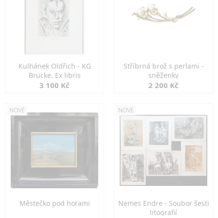
Kulhánek Oldřich - KG
Stříbrná brož s perlami -
Brücke, Ex libris
sněženky
3 100 Kč
2 200 Kč
NOVÉ
NOVÉ
Městečko pod horami
Nemes Endre - Soubor šesti
litografií