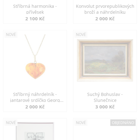
Stříbrná harmonika -
Konvolut prvorepublikových
přívěsek
broží a náhrdelníku
2 100 Kč
2 000 Kč
NOVÉ
NOVÉ
Stříbrný náhrdelník -
Suchý Bohuslav -
jantarové srdíčko Georg
Slunečnice
Kramer
2 000 Kč
3 000 Kč
NOVÉ
NOVÉ
OBJEDNÁNO