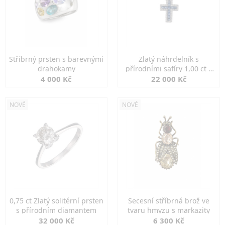
Stříbrný prsten s barevnými
Zlatý náhrdelník s
drahokamy
přírodními safíry 1,00 ct a
diamanty
4 000 Kč
22 000 Kč
NOVÉ
NOVÉ
0,75 ct Zlatý solitérní prsten
Secesní stříbrná brož ve
s přírodním diamantem
tvaru hmyzu s markazity
32 000 Kč
6 300 Kč