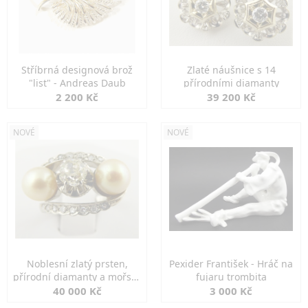
Stříbrná designová brož
Zlaté náušnice s 14
"list" - Andreas Daub
přírodními diamanty
2 200 Kč
39 200 Kč
NOVÉ
NOVÉ
Noblesní zlatý prsten,
Pexider František - Hráč na
přírodní diamanty a mořské
fujaru trombita
perly
40 000 Kč
3 000 Kč