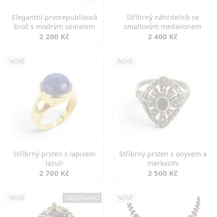
Elegantní prvorepubliková
Stříbrný náhrdelník se
brož s modrým spinelem
smaltovým medailonem
2 200 Kč
2 400 Kč
NOVÉ
NOVÉ
Stříbrný prsten s lapisem
Stříbrný prsten s onyxem a
lazuli
markazity
2 700 Kč
2 500 Kč
NOVÉ
OBJEDNÁNO
NOVÉ