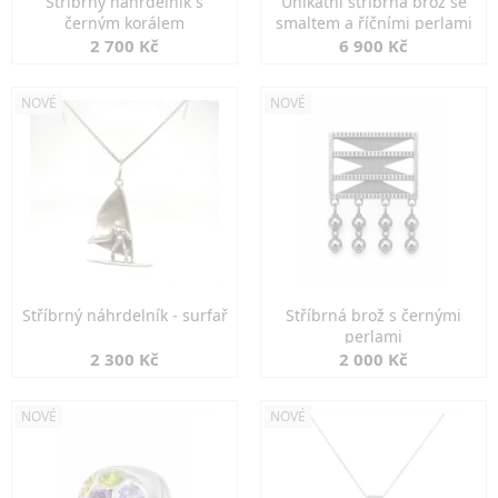
Stříbrný náhrdelník s
Unikátní stříbrná brož se
černým korálem
smaltem a říčními perlami
2 700 Kč
6 900 Kč
NOVÉ
NOVÉ
Stříbrný náhrdelník - surfař
Stříbrná brož s černými
perlami
2 300 Kč
2 000 Kč
NOVÉ
NOVÉ