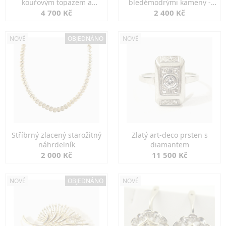
kouřovým topazem a
bleděmodrými kameny -
markazity
jemná elegance
4 700 Kč
2 400 Kč
NOVÉ
OBJEDNÁNO
NOVÉ
Stříbrný zlacený starožitný
Zlatý art-deco prsten s
náhrdelník
diamantem
2 000 Kč
11 500 Kč
NOVÉ
OBJEDNÁNO
NOVÉ