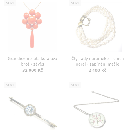
NOVÉ
NOVÉ
Grandiozní zlatá korálová
Čtyřřadý náramek z říčních
brož / závěs
perel - zapínání mašle
32 000 Kč
2 400 Kč
NOVÉ
NOVÉ