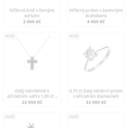
Stříbrná brož s černými
Stříbrný prsten s barevnými
perlami
drahokamy
2 000 Kč
4 000 Kč
NOVÉ
NOVÉ
Zlatý náhrdelník s
0,75 ct Zlatý solitérní prsten
přírodními safíry 1,00 ct a
s přírodním diamantem
diamanty
22 000 Kč
32 000 Kč
NOVÉ
NOVÉ