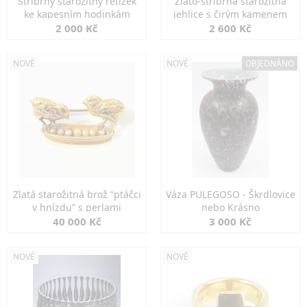
Stříbrný starožitný řetízek
Zlato-stříbrná starožitná
ke kapesním hodinkám
jehlice s čirým kamenem
2 000 Kč
2 600 Kč
NOVÉ
NOVÉ
OBJEDNÁNO
Zlatá starožitná brož “ptáčci
Váza PULEGOSO - Škrdlovice
v hnízdu” s perlami
nebo Krásno
40 000 Kč
3 000 Kč
NOVÉ
NOVÉ