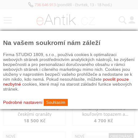
736 646 913
(pondělí - čtvrtek, 13 - 18 hod.)
KATEGORIE
Na vašem soukromí nám záleží
NOVÉ
NOVÉ
Firma STUDIO 1809, s.r.o., používá cookies k optimalizaci
webových stránek prostřednictvím analytických nástrojů, ke zvýšení
bezpečnosti a pro personalizaci doručovaného obsahu v rámci
webových stránek i cíleného marketingu mimo nich. Cookies jsou
uloženy v naprostém bezpečí vašeho prohlížeče a nedostane se k
nim nikdo, kdo nemá. Pokud nesouhlasíte, můžete
povolit pouze
nezbytné
cookies, které mají na starost základní funkce webových
stránek.
Podrobné nastavení
Souhlasím
Starožitný náhrdelník s
Stříbrný náhrdelník s
českými granáty
kouřovým topazem a
markazity
18 500 Kč
4 700 Kč
NOVÉ
NOVÉ
OBJEDNÁNO