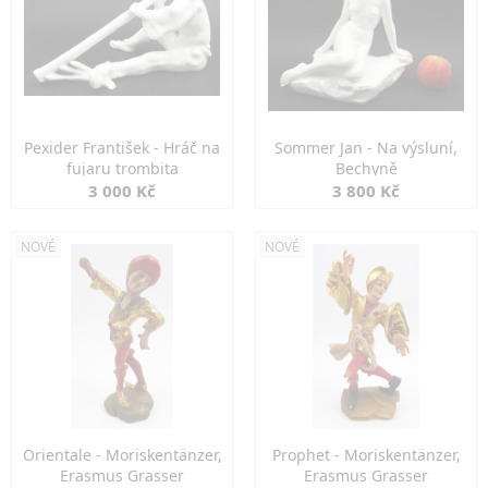
Pexider František - Hráč na
Sommer Jan - Na výsluní,
fujaru trombita
Bechyně
3 000 Kč
3 800 Kč
NOVÉ
NOVÉ
Orientale - Moriskentänzer,
Prophet - Moriskentänzer,
Erasmus Grasser
Erasmus Grasser