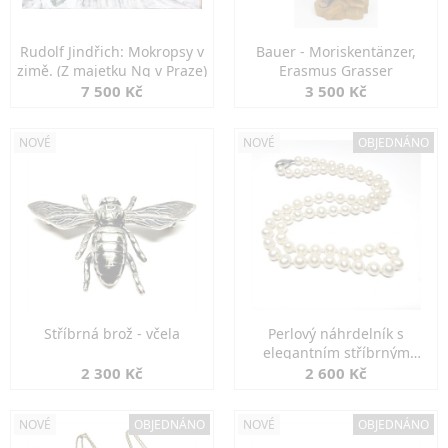
Rudolf Jindřich: Mokropsy v
Bauer - Moriskentänzer,
zimě. (Z majetku Ng v Praze)
Erasmus Grasser
7 500 Kč
3 500 Kč
NOVÉ
NOVÉ
OBJEDNÁNO
Stříbrná brož - včela
Perlový náhrdelník s
elegantním stříbrným
zapínáním
2 300 Kč
2 600 Kč
NOVÉ
OBJEDNÁNO
NOVÉ
OBJEDNÁNO