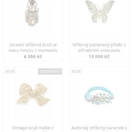
Secesní stříbrná brož ve
Stříbrný pozlacený přívěs s
tvaru hmyzu s markazity
přírodními smaragdy
6 300 Kč
13 000 Kč
NOVÉ
OBJEDNÁNO
NOVÉ
Vintage brož mašle z
Autorský stříbrný náramek s