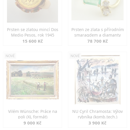
Prsten se zlatou mincí Dos
Prsten ze zlata s přírodním
Medio Pesos, rok 1945
smaragdem a diamanty
15 600 Kč
78 700 Kč
NOVÉ
NOVÉ
Vilém Wünsche: Práce na
NU Cyril Chramosta: Výlov
poli (XL formát)
rybníka (komb.tech.)
9 000 Kč
3 900 Kč