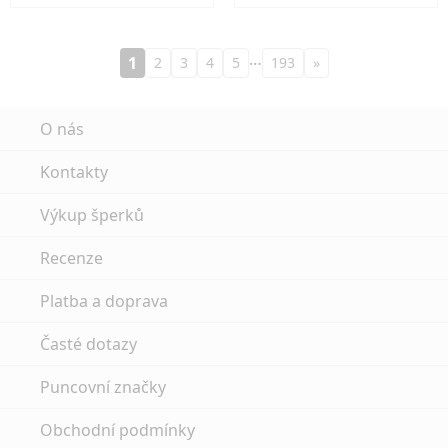
…
1
2
3
4
5
193
»
O nás
Kontakty
Výkup šperků
Recenze
Platba a doprava
Časté dotazy
Puncovní značky
Obchodní podmínky