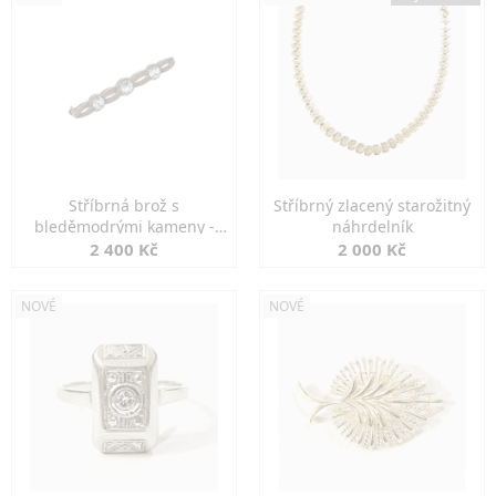
Stříbrná brož s
Stříbrný zlacený starožitný
bleděmodrými kameny -
náhrdelník
jemná elegance
2 400 Kč
2 000 Kč
NOVÉ
NOVÉ