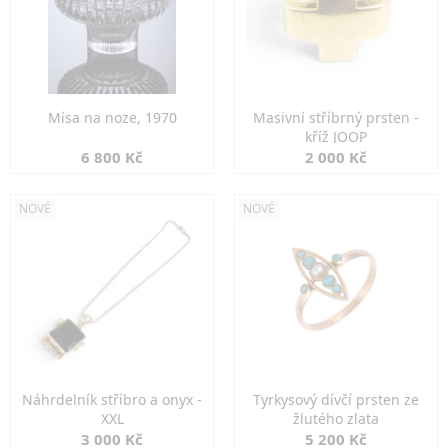
Mísa na noze, 1970
Masivní stříbrný prsten -
kříž JOOP
6 800 Kč
2 000 Kč
NOVÉ
NOVÉ
Náhrdelník stříbro a onyx -
Tyrkysový dívčí prsten ze
XXL
žlutého zlata
3 000 Kč
5 200 Kč