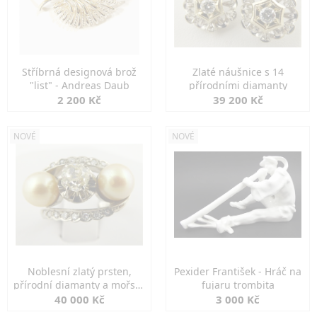
Stříbrná designová brož
Zlaté náušnice s 14
"list" - Andreas Daub
přírodními diamanty
2 200 Kč
39 200 Kč
NOVÉ
NOVÉ
Noblesní zlatý prsten,
Pexider František - Hráč na
přírodní diamanty a mořské
fujaru trombita
perly
40 000 Kč
3 000 Kč