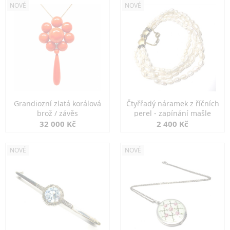
NOVÉ
NOVÉ
Grandiozní zlatá korálová
Čtyřřadý náramek z říčních
brož / závěs
perel - zapínání mašle
32 000 Kč
2 400 Kč
NOVÉ
NOVÉ