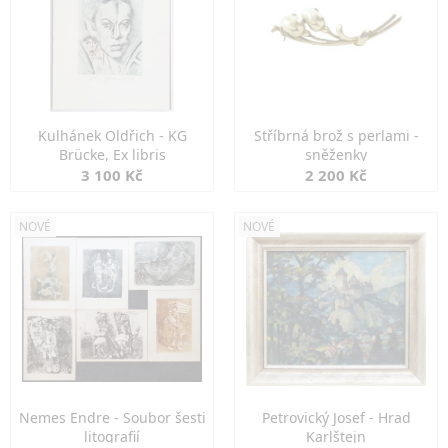
Kulhánek Oldřich - KG
Stříbrná brož s perlami -
Brücke, Ex libris
sněženky
3 100 Kč
2 200 Kč
NOVÉ
NOVÉ
Nemes Endre - Soubor šesti
Petrovický Josef - Hrad
litografií
Karlštejn