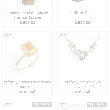
Prophet - Moriskentänzer,
Stříbrný flakon
Erasmus Grasser
3 500 Kč
2 500 Kč
NOVÉ
NOVÉ
Stříbrný prsten s oranžovým
Stříbrný náhrdelník s
kamenem
motivem listů
2 100 Kč
2 500 Kč
NOVÉ
OBJEDNÁNO
NOVÉ
OBJEDNÁNO