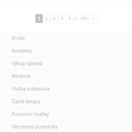
…
1
2
3
4
5
193
»
O nás
Kontakty
Výkup šperků
Recenze
Platba a doprava
Časté dotazy
Puncovní značky
Obchodní podmínky