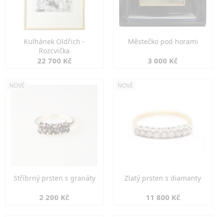
Kulhánek Oldřich -
Městečko pod horami
Rozcvička
22 700 Kč
3 000 Kč
NOVÉ
NOVÉ
Stříbrný prsten s granáty
Zlatý prsten s diamanty
2 200 Kč
11 800 Kč