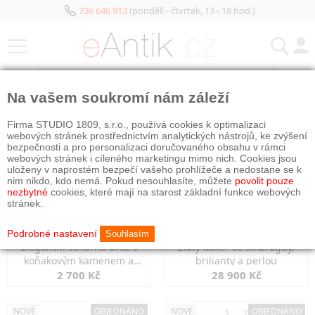
736 646 913
(pondělí - čtvrtek, 13 - 18 hod.)
KATEGORIE
Na vašem soukromí nám záleží
NOVÉ
OBJEDNÁNO
NOVÉ
OBJEDNÁNO
Firma STUDIO 1809, s.r.o., používá cookies k optimalizaci
webových stránek prostřednictvím analytických nástrojů, ke zvýšení
bezpečnosti a pro personalizaci doručovaného obsahu v rámci
webových stránek i cíleného marketingu mimo nich. Cookies jsou
uloženy v naprostém bezpečí vašeho prohlížeče a nedostane se k
nim nikdo, kdo nemá. Pokud nesouhlasíte, můžete
povolit pouze
nezbytné
cookies, které mají na starost základní funkce webových
stránek.
Podrobné nastavení
Souhlasím
Elegantní stříbrná brož s
Zlatý kolier se smaragdy,
koňakovým kamenem a
brilianty a perlou
markazity
2 700 Kč
28 900 Kč
NOVÉ
OBJEDNÁNO
NOVÉ
OBJEDNÁNO