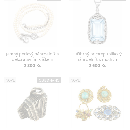
Jemný perlový náhrdelník s
Stříbrný prvorepublikový
dekorativním klíčkem
náhrdelník s modrým
spinelem
2 300 Kč
2 600 Kč
NOVÉ
OBJEDNÁNO
NOVÉ