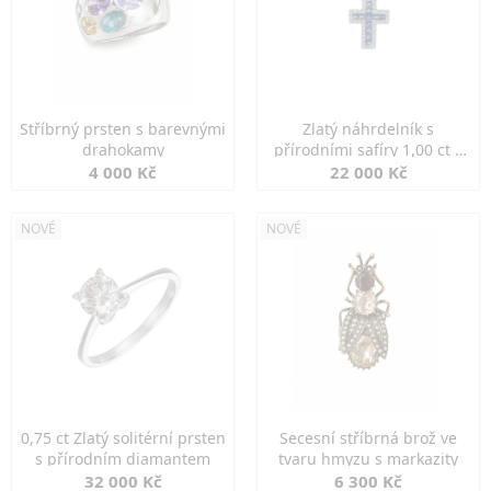
Stříbrný prsten s barevnými
Zlatý náhrdelník s
drahokamy
přírodními safíry 1,00 ct a
diamanty
4 000 Kč
22 000 Kč
NOVÉ
NOVÉ
0,75 ct Zlatý solitérní prsten
Secesní stříbrná brož ve
s přírodním diamantem
tvaru hmyzu s markazity
32 000 Kč
6 300 Kč