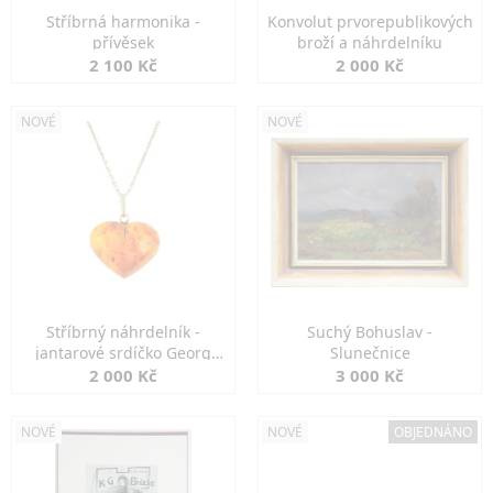
Stříbrná harmonika -
Konvolut prvorepublikových
přívěsek
broží a náhrdelníku
2 100 Kč
2 000 Kč
NOVÉ
NOVÉ
Stříbrný náhrdelník -
Suchý Bohuslav -
jantarové srdíčko Georg
Slunečnice
Kramer
2 000 Kč
3 000 Kč
NOVÉ
NOVÉ
OBJEDNÁNO