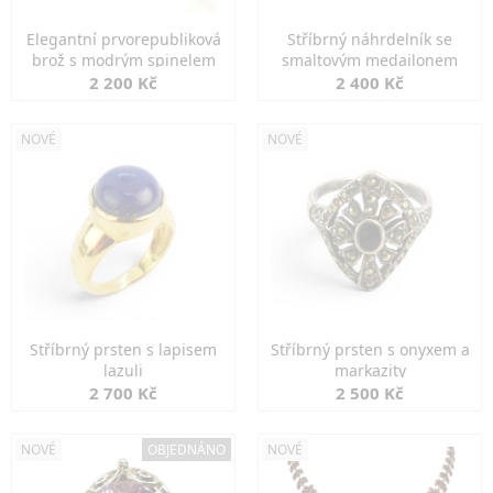
Elegantní prvorepubliková
Stříbrný náhrdelník se
brož s modrým spinelem
smaltovým medailonem
2 200 Kč
2 400 Kč
NOVÉ
NOVÉ
Stříbrný prsten s lapisem
Stříbrný prsten s onyxem a
lazuli
markazity
2 700 Kč
2 500 Kč
NOVÉ
OBJEDNÁNO
NOVÉ