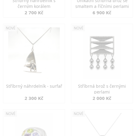
Stříbrný náhrdelník s
Unikátní stříbrná brož se
černým korálem
smaltem a říčními perlami
2 700 Kč
6 900 Kč
NOVÉ
NOVÉ
Stříbrný náhrdelník - surfař
Stříbrná brož s černými
perlami
2 300 Kč
2 000 Kč
NOVÉ
NOVÉ