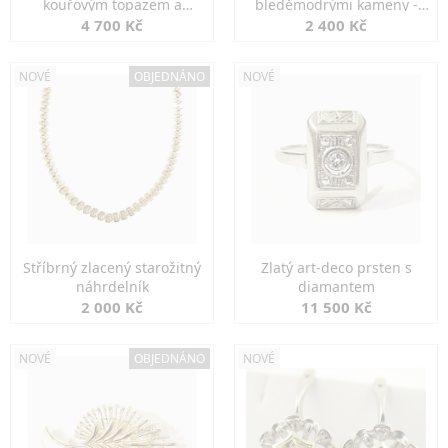
kouřovým topazem a
bleděmodrými kameny -
markazity
jemná elegance
4 700 Kč
2 400 Kč
NOVÉ
OBJEDNÁNO
NOVÉ
Stříbrný zlacený starožitný
Zlatý art-deco prsten s
náhrdelník
diamantem
2 000 Kč
11 500 Kč
NOVÉ
OBJEDNÁNO
NOVÉ