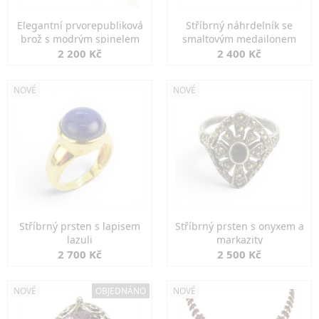
Elegantní prvorepubliková
Stříbrný náhrdelník se
brož s modrým spinelem
smaltovým medailonem
2 200 Kč
2 400 Kč
NOVÉ
NOVÉ
Stříbrný prsten s lapisem
Stříbrný prsten s onyxem a
lazuli
markazity
2 700 Kč
2 500 Kč
NOVÉ
OBJEDNÁNO
NOVÉ