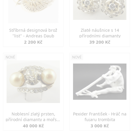
Stříbrná designová brož
Zlaté náušnice s 14
"list" - Andreas Daub
přírodními diamanty
2 200 Kč
39 200 Kč
NOVÉ
NOVÉ
Noblesní zlatý prsten,
Pexider František - Hráč na
přírodní diamanty a mořské
fujaru trombita
perly
40 000 Kč
3 000 Kč