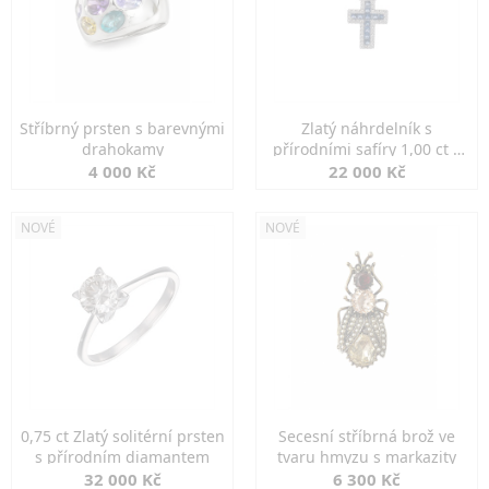
Stříbrný prsten s barevnými
Zlatý náhrdelník s
drahokamy
přírodními safíry 1,00 ct a
diamanty
4 000 Kč
22 000 Kč
NOVÉ
NOVÉ
0,75 ct Zlatý solitérní prsten
Secesní stříbrná brož ve
s přírodním diamantem
tvaru hmyzu s markazity
32 000 Kč
6 300 Kč