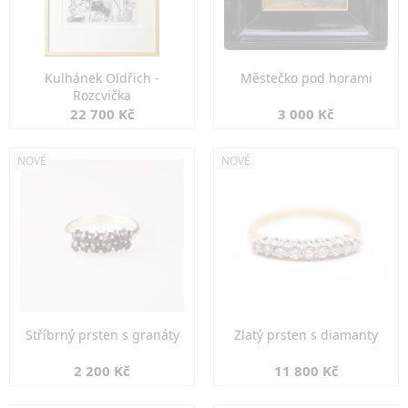
Kulhánek Oldřich -
Městečko pod horami
Rozcvička
22 700 Kč
3 000 Kč
NOVÉ
NOVÉ
Stříbrný prsten s granáty
Zlatý prsten s diamanty
2 200 Kč
11 800 Kč