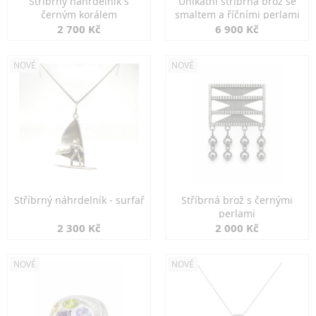
Stříbrný náhrdelník s
Unikátní stříbrná brož se
černým korálem
smaltem a říčními perlami
2 700 Kč
6 900 Kč
NOVÉ
NOVÉ
Stříbrný náhrdelník - surfař
Stříbrná brož s černými
perlami
2 300 Kč
2 000 Kč
NOVÉ
NOVÉ