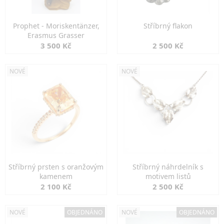
Prophet - Moriskentänzer,
Stříbrný flakon
Erasmus Grasser
3 500 Kč
2 500 Kč
NOVÉ
NOVÉ
Stříbrný prsten s oranžovým
Stříbrný náhrdelník s
kamenem
motivem listů
2 100 Kč
2 500 Kč
NOVÉ
OBJEDNÁNO
NOVÉ
OBJEDNÁNO