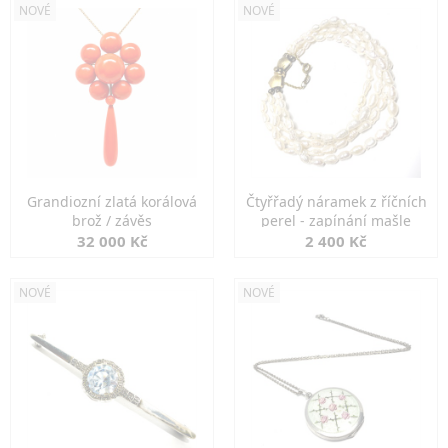
NOVÉ
NOVÉ
Grandiozní zlatá korálová
Čtyřřadý náramek z říčních
brož / závěs
perel - zapínání mašle
32 000 Kč
2 400 Kč
NOVÉ
NOVÉ