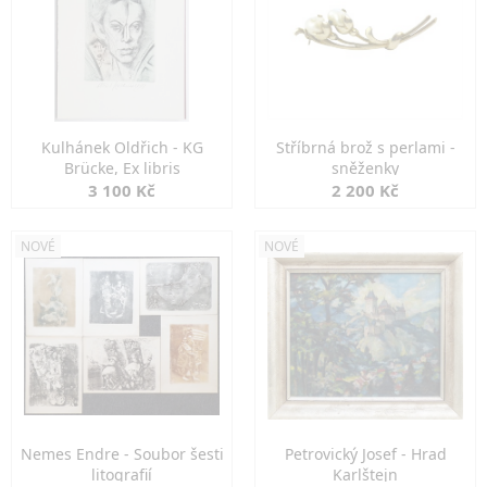
Kulhánek Oldřich - KG
Stříbrná brož s perlami -
Brücke, Ex libris
sněženky
3 100 Kč
2 200 Kč
NOVÉ
NOVÉ
Nemes Endre - Soubor šesti
Petrovický Josef - Hrad
litografií
Karlštejn