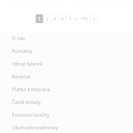
…
1
2
3
4
5
193
»
O nás
Kontakty
Výkup šperků
Recenze
Platba a doprava
Časté dotazy
Puncovní značky
Obchodní podmínky