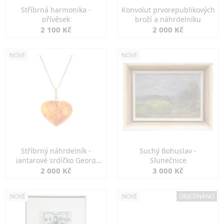
Stříbrná harmonika -
Konvolut prvorepublikových
přívěsek
broží a náhrdelníku
2 100 Kč
2 000 Kč
NOVÉ
NOVÉ
Stříbrný náhrdelník -
Suchý Bohuslav -
jantarové srdíčko Georg
Slunečnice
Kramer
2 000 Kč
3 000 Kč
NOVÉ
NOVÉ
OBJEDNÁNO