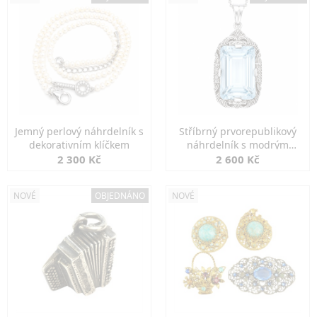
Jemný perlový náhrdelník s
Stříbrný prvorepublikový
dekorativním klíčkem
náhrdelník s modrým
spinelem
2 300 Kč
2 600 Kč
NOVÉ
OBJEDNÁNO
NOVÉ