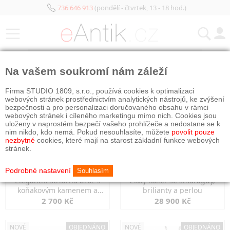
736 646 913
(pondělí - čtvrtek, 13 - 18 hod.)
KATEGORIE
Na vašem soukromí nám záleží
NOVÉ
OBJEDNÁNO
NOVÉ
OBJEDNÁNO
Firma STUDIO 1809, s.r.o., používá cookies k optimalizaci
webových stránek prostřednictvím analytických nástrojů, ke zvýšení
bezpečnosti a pro personalizaci doručovaného obsahu v rámci
webových stránek i cíleného marketingu mimo nich. Cookies jsou
uloženy v naprostém bezpečí vašeho prohlížeče a nedostane se k
nim nikdo, kdo nemá. Pokud nesouhlasíte, můžete
povolit pouze
nezbytné
cookies, které mají na starost základní funkce webových
stránek.
Podrobné nastavení
Souhlasím
Elegantní stříbrná brož s
Zlatý kolier se smaragdy,
koňakovým kamenem a
brilianty a perlou
markazity
2 700 Kč
28 900 Kč
NOVÉ
OBJEDNÁNO
NOVÉ
OBJEDNÁNO