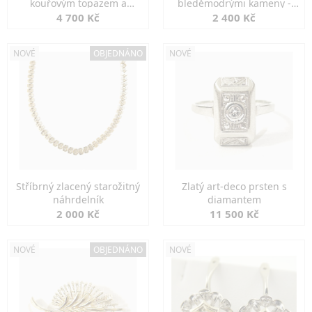
kouřovým topazem a
bleděmodrými kameny -
markazity
jemná elegance
4 700 Kč
2 400 Kč
NOVÉ
OBJEDNÁNO
NOVÉ
Stříbrný zlacený starožitný
Zlatý art-deco prsten s
náhrdelník
diamantem
2 000 Kč
11 500 Kč
NOVÉ
OBJEDNÁNO
NOVÉ