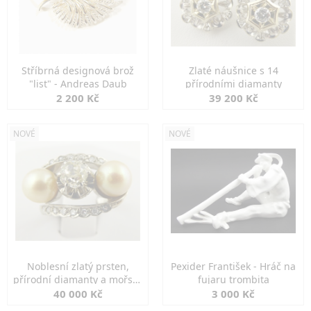
Stříbrná designová brož
Zlaté náušnice s 14
"list" - Andreas Daub
přírodními diamanty
2 200 Kč
39 200 Kč
NOVÉ
NOVÉ
Noblesní zlatý prsten,
Pexider František - Hráč na
přírodní diamanty a mořské
fujaru trombita
perly
40 000 Kč
3 000 Kč