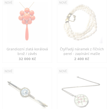
NOVÉ
NOVÉ
Grandiozní zlatá korálová
Čtyřřadý náramek z říčních
brož / závěs
perel - zapínání mašle
32 000 Kč
2 400 Kč
NOVÉ
NOVÉ