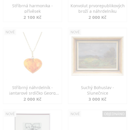
Stříbrná harmonika -
Konvolut prvorepublikových
přívěsek
broží a náhrdelníku
2 100 Kč
2 000 Kč
NOVÉ
NOVÉ
Stříbrný náhrdelník -
Suchý Bohuslav -
jantarové srdíčko Georg
Slunečnice
Kramer
2 000 Kč
3 000 Kč
NOVÉ
NOVÉ
OBJEDNÁNO