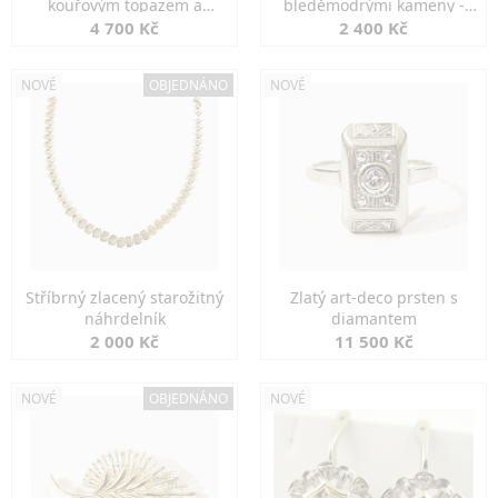
kouřovým topazem a
bleděmodrými kameny -
markazity
jemná elegance
4 700 Kč
2 400 Kč
NOVÉ
OBJEDNÁNO
NOVÉ
Stříbrný zlacený starožitný
Zlatý art-deco prsten s
náhrdelník
diamantem
2 000 Kč
11 500 Kč
NOVÉ
OBJEDNÁNO
NOVÉ