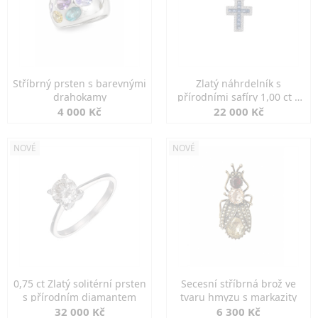
Stříbrný prsten s barevnými
Zlatý náhrdelník s
drahokamy
přírodními safíry 1,00 ct a
diamanty
4 000 Kč
22 000 Kč
NOVÉ
NOVÉ
0,75 ct Zlatý solitérní prsten
Secesní stříbrná brož ve
s přírodním diamantem
tvaru hmyzu s markazity
32 000 Kč
6 300 Kč