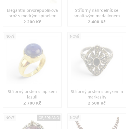
Elegantní prvorepubliková
Stříbrný náhrdelník se
brož s modrým spinelem
smaltovým medailonem
2 200 Kč
2 400 Kč
NOVÉ
NOVÉ
Stříbrný prsten s lapisem
Stříbrný prsten s onyxem a
lazuli
markazity
2 700 Kč
2 500 Kč
NOVÉ
OBJEDNÁNO
NOVÉ