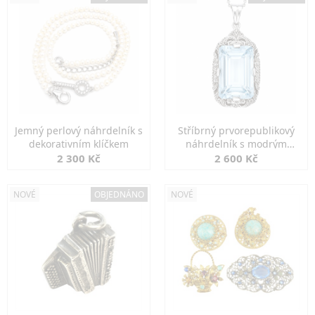
Jemný perlový náhrdelník s
Stříbrný prvorepublikový
dekorativním klíčkem
náhrdelník s modrým
spinelem
2 300 Kč
2 600 Kč
NOVÉ
OBJEDNÁNO
NOVÉ