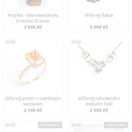
Prophet - Moriskentänzer,
Stříbrný flakon
Erasmus Grasser
3 500 Kč
2 500 Kč
NOVÉ
NOVÉ
Stříbrný prsten s oranžovým
Stříbrný náhrdelník s
kamenem
motivem listů
2 100 Kč
2 500 Kč
NOVÉ
OBJEDNÁNO
NOVÉ
OBJEDNÁNO