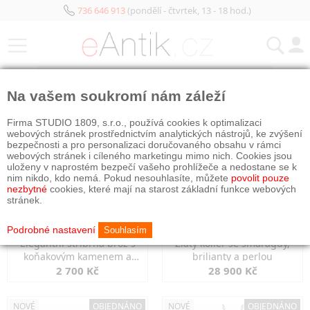
736 646 913
(pondělí - čtvrtek, 13 - 18 hod.)
KATEGORIE
Na vašem soukromí nám záleží
NOVÉ
NOVÉ
OBJEDNÁNO
Firma STUDIO 1809, s.r.o., používá cookies k optimalizaci
webových stránek prostřednictvím analytických nástrojů, ke zvýšení
bezpečnosti a pro personalizaci doručovaného obsahu v rámci
webových stránek i cíleného marketingu mimo nich. Cookies jsou
uloženy v naprostém bezpečí vašeho prohlížeče a nedostane se k
nim nikdo, kdo nemá. Pokud nesouhlasíte, můžete
povolit pouze
nezbytné
cookies, které mají na starost základní funkce webových
stránek.
Podrobné nastavení
Souhlasím
Elegantní stříbrná brož s
Zlatý kolier se smaragdy,
koňakovým kamenem a
brilianty a perlou
markazity
2 700 Kč
28 900 Kč
NOVÉ
OBJEDNÁNO
NOVÉ
OBJEDNÁNO