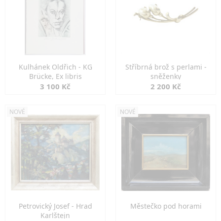
Kulhánek Oldřich - KG
Stříbrná brož s perlami -
Brücke, Ex libris
sněženky
3 100 Kč
2 200 Kč
NOVÉ
NOVÉ
Petrovický Josef - Hrad
Městečko pod horami
Karlštejn