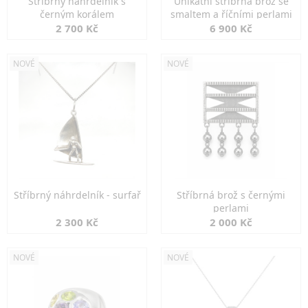
Stříbrný náhrdelník s
Unikátní stříbrná brož se
černým korálem
smaltem a říčními perlami
2 700 Kč
6 900 Kč
NOVÉ
NOVÉ
Stříbrný náhrdelník - surfař
Stříbrná brož s černými
perlami
2 300 Kč
2 000 Kč
NOVÉ
NOVÉ