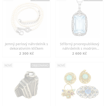
Jemný perlový náhrdelník s
Stříbrný prvorepublikový
dekorativním klíčkem
náhrdelník s modrým
spinelem
2 300 Kč
2 600 Kč
NOVÉ
OBJEDNÁNO
NOVÉ