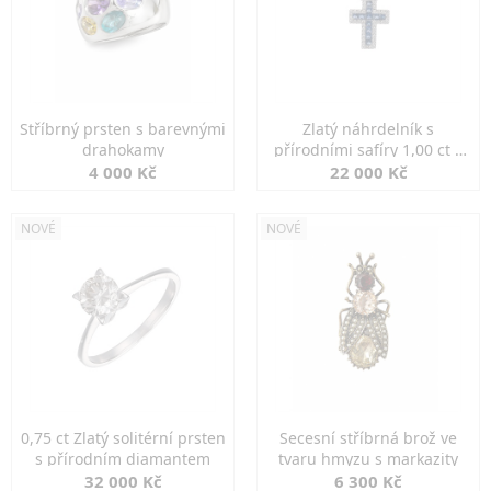
Stříbrný prsten s barevnými
Zlatý náhrdelník s
drahokamy
přírodními safíry 1,00 ct a
diamanty
4 000 Kč
22 000 Kč
NOVÉ
NOVÉ
0,75 ct Zlatý solitérní prsten
Secesní stříbrná brož ve
s přírodním diamantem
tvaru hmyzu s markazity
32 000 Kč
6 300 Kč