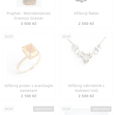
Prophet - Moriskentänzer,
Stříbrný flakon
Erasmus Grasser
3 500 Kč
2 500 Kč
NOVÉ
NOVÉ
Stříbrný prsten s oranžovým
Stříbrný náhrdelník s
kamenem
motivem listů
2 100 Kč
2 500 Kč
NOVÉ
OBJEDNÁNO
NOVÉ
OBJEDNÁNO