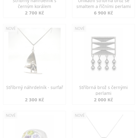
Stříbrný náhrdelník s
Unikátní stříbrná brož se
černým korálem
smaltem a říčními perlami
2 700 Kč
6 900 Kč
NOVÉ
NOVÉ
Stříbrný náhrdelník - surfař
Stříbrná brož s černými
perlami
2 300 Kč
2 000 Kč
NOVÉ
NOVÉ