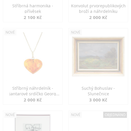
Stříbrná harmonika -
Konvolut prvorepublikových
přívěsek
broží a náhrdelníku
2 100 Kč
2 000 Kč
NOVÉ
NOVÉ
Stříbrný náhrdelník -
Suchý Bohuslav -
jantarové srdíčko Georg
Slunečnice
Kramer
2 000 Kč
3 000 Kč
NOVÉ
NOVÉ
OBJEDNÁNO