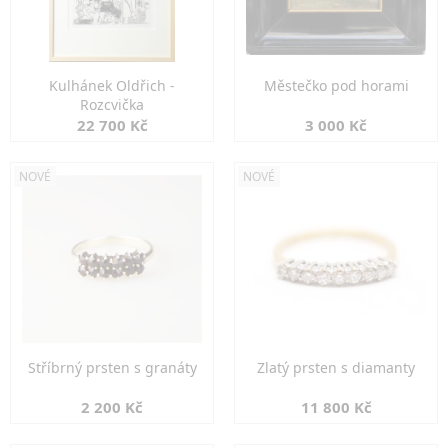
Kulhánek Oldřich -
Městečko pod horami
Rozcvička
22 700 Kč
3 000 Kč
NOVÉ
NOVÉ
Stříbrný prsten s granáty
Zlatý prsten s diamanty
2 200 Kč
11 800 Kč