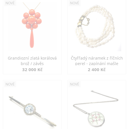
NOVÉ
NOVÉ
Grandiozní zlatá korálová
Čtyřřadý náramek z říčních
brož / závěs
perel - zapínání mašle
32 000 Kč
2 400 Kč
NOVÉ
NOVÉ