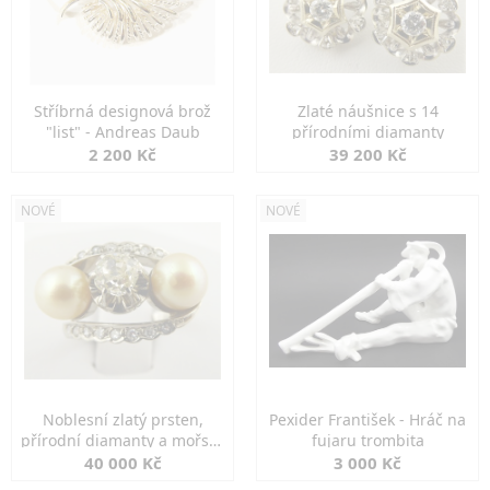
Stříbrná designová brož
Zlaté náušnice s 14
"list" - Andreas Daub
přírodními diamanty
2 200 Kč
39 200 Kč
NOVÉ
NOVÉ
Noblesní zlatý prsten,
Pexider František - Hráč na
přírodní diamanty a mořské
fujaru trombita
perly
40 000 Kč
3 000 Kč