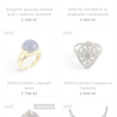
Elegantní prvorepubliková
Stříbrný náhrdelník se
brož s modrým spinelem
smaltovým medailonem
2 200 Kč
2 400 Kč
NOVÉ
NOVÉ
Stříbrný prsten s lapisem
Stříbrný prsten s onyxem a
lazuli
markazity
2 700 Kč
2 500 Kč
NOVÉ
OBJEDNÁNO
NOVÉ