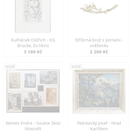
Kulhánek Oldřich - KG
Stříbrná brož s perlami -
Brücke, Ex libris
sněženky
3 100 Kč
2 200 Kč
NOVÉ
NOVÉ
Nemes Endre - Soubor šesti
Petrovický Josef - Hrad
litografií
Karlštejn