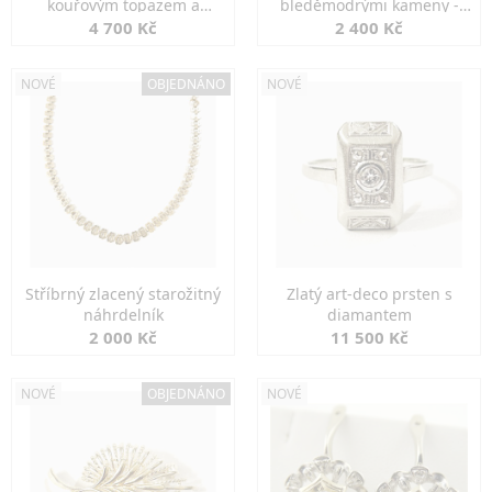
kouřovým topazem a
bleděmodrými kameny -
markazity
jemná elegance
4 700 Kč
2 400 Kč
NOVÉ
OBJEDNÁNO
NOVÉ
Stříbrný zlacený starožitný
Zlatý art-deco prsten s
náhrdelník
diamantem
2 000 Kč
11 500 Kč
NOVÉ
OBJEDNÁNO
NOVÉ