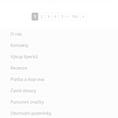
…
1
2
3
4
5
193
»
O nás
Kontakty
Výkup šperků
Recenze
Platba a doprava
Časté dotazy
Puncovní značky
Obchodní podmínky