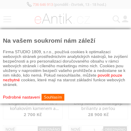
736 646 913
(pondělí - čtvrtek, 13 - 18 hod.)
KATEGORIE
Na vašem soukromí nám záleží
NOVÉ
OBJEDNÁNO
NOVÉ
OBJEDNÁNO
Firma STUDIO 1809, s.r.o., používá cookies k optimalizaci
webových stránek prostřednictvím analytických nástrojů, ke zvýšení
bezpečnosti a pro personalizaci doručovaného obsahu v rámci
webových stránek i cíleného marketingu mimo nich. Cookies jsou
uloženy v naprostém bezpečí vašeho prohlížeče a nedostane se k
nim nikdo, kdo nemá. Pokud nesouhlasíte, můžete
povolit pouze
nezbytné
cookies, které mají na starost základní funkce webových
stránek.
Podrobné nastavení
Souhlasím
Elegantní stříbrná brož s
Zlatý kolier se smaragdy,
koňakovým kamenem a
brilianty a perlou
markazity
2 700 Kč
28 900 Kč
NOVÉ
OBJEDNÁNO
NOVÉ
OBJEDNÁNO