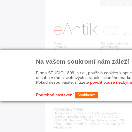
STA
O nás
Obchodní podmínky
Kontakty
Časté dotazy
Recenze
Ceník
Na vašem soukromí nám záleží
Detail položky
č. 184 020
Stř
Firma STUDIO 1809, s.r.o., používá cookies k optim
obsahu v rámci webových stránek i cíleného marke
Pokud nesouhlasíte, můžete
povolit pouze nezbytn
KATEGORIE
HISTORICKÉ OBDOB
náhrdelníky
od r. 1940
Podrobné nastavení
Souhlasím
PODROBNÝ POPIS
Designový stříbrný přívěs zdobený onyxem a
tyrkysem pověšený na na stříbrné struně. Ag
925/1000, Hmotnost: 25,47g. Délka přívěsu: 5,30 ,
šířka: 2,8cm. Průměr struny cca 14cm. Čechy, 60.
léta 20. století