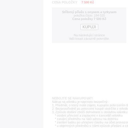
CENA POLOŽKY
7 500 Kč
Stříbrný přívěs s onyxem a tyrkysem
položka číslo: 184 020
Cena položky 7 500 Kč
Na následující stránce
Vaši koupi závazně potvrdíte.
NEBOJTE SE NAKUPOVAT!
Nákup na eAntiku je naprosto bezpečný:
1. Předmět, o který máte zájem, kupujete potvrzením t
2. Bezprostředně po potvrzení koupě obdržíte z eAntik
3. Způsob dodání zboží dohodnete s obsluhou eAntiku 
* osobní převzetí a zaplacení v kanceláři eAntiku
* zaslání předmětu na Vaši adresu na dobírku
* zaslání balíku po uhrazení částky na účet provozo
* u objemných předmětů s Vámi způsob předání a c