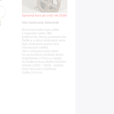
Správný kurs po celý rok 2026!
Otto Gutfreund, Námořník
Bronzová soška byla odlita
z originální sádry Otto
Gutfreunda, kterou posoudil doc.
Šetlík a v rámci limitované série
bylo zhotoveno pouze šest
číslovaných odlitků.
Jde o nerealizovaný návrh
na sochařskou výzdobu domu
Anglobanky v Praze a spadá
do Gutfreundova třetího tvůrčího
období (1920 - 1925) - období
nové věcnosti a civilismu.
Výška 24,4 cm.