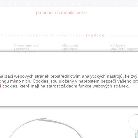
ROŽITNOSTI UMĚNÍ DES
přepnout na mobilní verzi
V čem jsme jiní?
Můj prodej
Přihlášení
Facebook
Můj nákup
Můj účet / Registr
Výkup šperků
Moje album
GDPR
/
AML
íbrný přívěs s onyxem a tyrkysem
alizaci webových stránek prostřednictvím analytických nástrojů, ke zv
tingu mimo nich. Cookies jsou uloženy v naprostém bezpečí vašeho pr
é
cookies, které mají na starost základní funkce webových stránek.
Í
MÍSTO EXPEDICE
Počet návštěv: 145
poslat příteli
Praha
uložit do alba
dotaz na prodejce