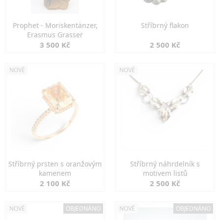
Prophet - Moriskentänzer,
Stříbrný flakon
Erasmus Grasser
3 500 Kč
2 500 Kč
NOVÉ
NOVÉ
Stříbrný prsten s oranžovým
Stříbrný náhrdelník s
kamenem
motivem listů
2 100 Kč
2 500 Kč
NOVÉ
OBJEDNÁNO
NOVÉ
OBJEDNÁNO