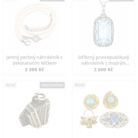
Jemný perlový náhrdelník s
Stříbrný prvorepublikový
dekorativním klíčkem
náhrdelník s modrým
spinelem
2 300 Kč
2 600 Kč
NOVÉ
OBJEDNÁNO
NOVÉ