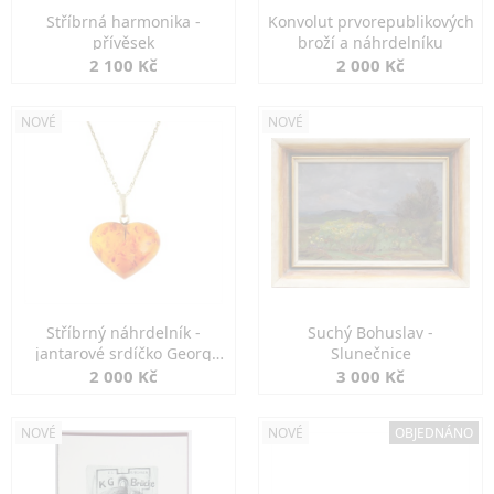
Stříbrná harmonika -
Konvolut prvorepublikových
přívěsek
broží a náhrdelníku
2 100 Kč
2 000 Kč
NOVÉ
NOVÉ
Stříbrný náhrdelník -
Suchý Bohuslav -
jantarové srdíčko Georg
Slunečnice
Kramer
2 000 Kč
3 000 Kč
NOVÉ
NOVÉ
OBJEDNÁNO