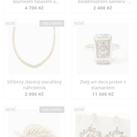
kouřovým topazem a
bleděmodrými kameny -
markazity
jemná elegance
4 700 Kč
2 400 Kč
NOVÉ
OBJEDNÁNO
NOVÉ
Stříbrný zlacený starožitný
Zlatý art-deco prsten s
náhrdelník
diamantem
2 000 Kč
11 500 Kč
NOVÉ
OBJEDNÁNO
NOVÉ