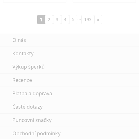
…
1
2
3
4
5
193
»
O nás
Kontakty
Výkup šperků
Recenze
Platba a doprava
Časté dotazy
Puncovní značky
Obchodní podmínky