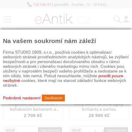
736 646 913
(pondělí - čtvrtek, 13 - 18 hod.)
KATEGORIE
Na vašem soukromí nám záleží
NOVÉ
NOVÉ
OBJEDNÁNO
Firma STUDIO 1809, s.r.o., používá cookies k optimalizaci
webových stránek prostřednictvím analytických nástrojů, ke zvýšení
bezpečnosti a pro personalizaci doručovaného obsahu v rámci
webových stránek i cíleného marketingu mimo nich. Cookies jsou
uloženy v naprostém bezpečí vašeho prohlížeče a nedostane se k
nim nikdo, kdo nemá. Pokud nesouhlasíte, můžete
povolit pouze
nezbytné
cookies, které mají na starost základní funkce webových
stránek.
Podrobné nastavení
Souhlasím
Elegantní stříbrná brož s
Zlatý kolier se smaragdy,
koňakovým kamenem a
brilianty a perlou
markazity
2 700 Kč
28 900 Kč
NOVÉ
OBJEDNÁNO
NOVÉ
OBJEDNÁNO