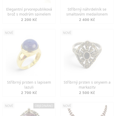
Elegantní prvorepubliková
Stříbrný náhrdelník se
brož s modrým spinelem
smaltovým medailonem
2 200 Kč
2 400 Kč
NOVÉ
NOVÉ
Stříbrný prsten s lapisem
Stříbrný prsten s onyxem a
lazuli
markazity
2 700 Kč
2 500 Kč
NOVÉ
OBJEDNÁNO
NOVÉ