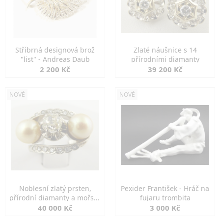
Stříbrná designová brož
Zlaté náušnice s 14
"list" - Andreas Daub
přírodními diamanty
2 200 Kč
39 200 Kč
NOVÉ
NOVÉ
Noblesní zlatý prsten,
Pexider František - Hráč na
přírodní diamanty a mořské
fujaru trombita
perly
40 000 Kč
3 000 Kč