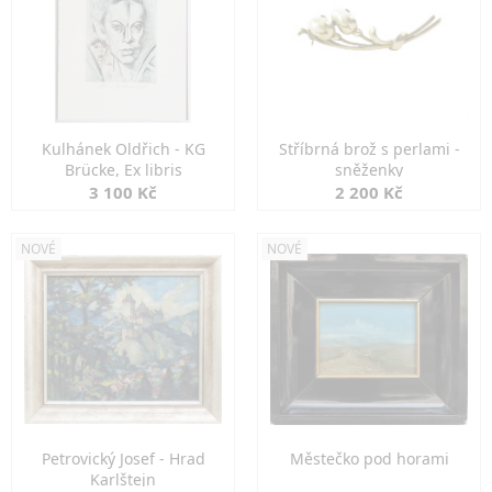
Kulhánek Oldřich - KG
Stříbrná brož s perlami -
Brücke, Ex libris
sněženky
3 100 Kč
2 200 Kč
NOVÉ
NOVÉ
Petrovický Josef - Hrad
Městečko pod horami
Karlštejn