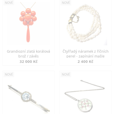
NOVÉ
NOVÉ
Grandiozní zlatá korálová
Čtyřřadý náramek z říčních
brož / závěs
perel - zapínání mašle
32 000 Kč
2 400 Kč
NOVÉ
NOVÉ