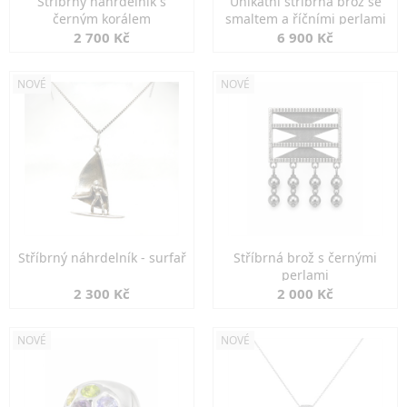
Stříbrný náhrdelník s
Unikátní stříbrná brož se
černým korálem
smaltem a říčními perlami
2 700 Kč
6 900 Kč
NOVÉ
NOVÉ
Stříbrný náhrdelník - surfař
Stříbrná brož s černými
perlami
2 300 Kč
2 000 Kč
NOVÉ
NOVÉ