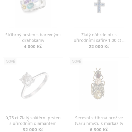
Stříbrný prsten s barevnými
Zlatý náhrdelník s
drahokamy
přírodními safíry 1,00 ct a
diamanty
4 000 Kč
22 000 Kč
NOVÉ
NOVÉ
0,75 ct Zlatý solitérní prsten
Secesní stříbrná brož ve
s přírodním diamantem
tvaru hmyzu s markazity
32 000 Kč
6 300 Kč