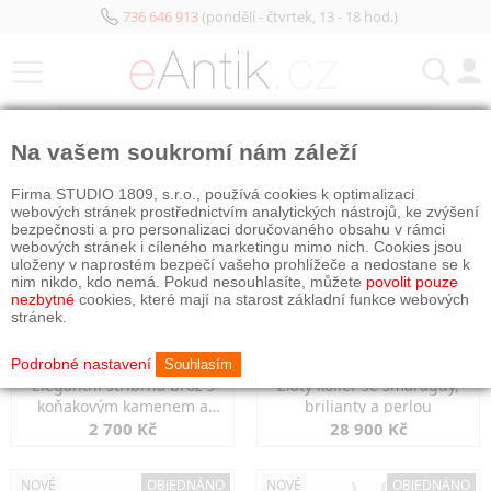
736 646 913
(pondělí - čtvrtek, 13 - 18 hod.)
KATEGORIE
Na vašem soukromí nám záleží
NOVÉ
NOVÉ
Firma STUDIO 1809, s.r.o., používá cookies k optimalizaci
webových stránek prostřednictvím analytických nástrojů, ke zvýšení
bezpečnosti a pro personalizaci doručovaného obsahu v rámci
webových stránek i cíleného marketingu mimo nich. Cookies jsou
uloženy v naprostém bezpečí vašeho prohlížeče a nedostane se k
nim nikdo, kdo nemá. Pokud nesouhlasíte, můžete
povolit pouze
nezbytné
cookies, které mají na starost základní funkce webových
stránek.
Podrobné nastavení
Souhlasím
Elegantní stříbrná brož s
Zlatý kolier se smaragdy,
koňakovým kamenem a
brilianty a perlou
markazity
2 700 Kč
28 900 Kč
NOVÉ
OBJEDNÁNO
NOVÉ
OBJEDNÁNO