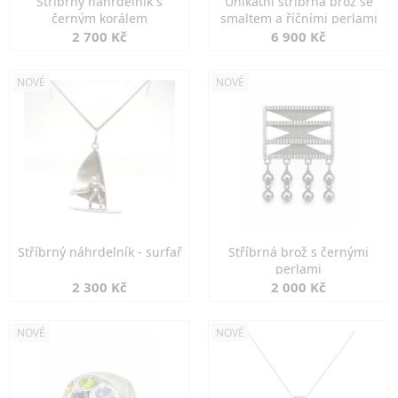
Stříbrný náhrdelník s
Unikátní stříbrná brož se
černým korálem
smaltem a říčními perlami
2 700 Kč
6 900 Kč
NOVÉ
NOVÉ
Stříbrný náhrdelník - surfař
Stříbrná brož s černými
perlami
2 300 Kč
2 000 Kč
NOVÉ
NOVÉ