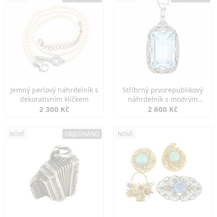
Jemný perlový náhrdelník s
Stříbrný prvorepublikový
dekorativním klíčkem
náhrdelník s modrým
spinelem
2 300 Kč
2 600 Kč
NOVÉ
OBJEDNÁNO
NOVÉ