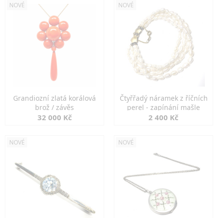
NOVÉ
NOVÉ
Grandiozní zlatá korálová
Čtyřřadý náramek z říčních
brož / závěs
perel - zapínání mašle
32 000 Kč
2 400 Kč
NOVÉ
NOVÉ