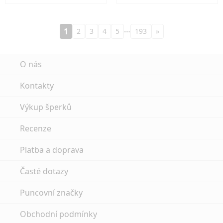
…
1
2
3
4
5
193
»
O nás
Kontakty
Výkup šperků
Recenze
Platba a doprava
Časté dotazy
Puncovní značky
Obchodní podmínky