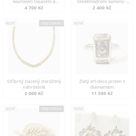
kouřovým topazem a
bleděmodrými kameny -
markazity
jemná elegance
4 700 Kč
2 400 Kč
NOVÉ
OBJEDNÁNO
NOVÉ
Stříbrný zlacený starožitný
Zlatý art-deco prsten s
náhrdelník
diamantem
2 000 Kč
11 500 Kč
NOVÉ
OBJEDNÁNO
NOVÉ