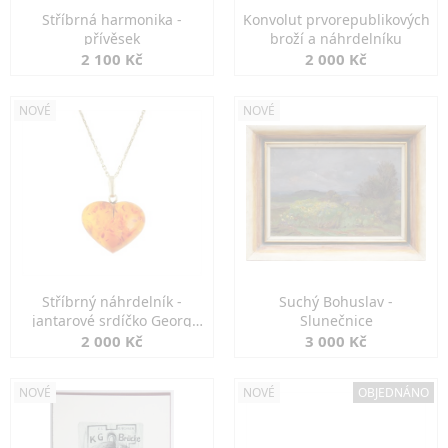
Stříbrná harmonika -
Konvolut prvorepublikových
přívěsek
broží a náhrdelníku
2 100 Kč
2 000 Kč
NOVÉ
NOVÉ
Stříbrný náhrdelník -
Suchý Bohuslav -
jantarové srdíčko Georg
Slunečnice
Kramer
2 000 Kč
3 000 Kč
NOVÉ
NOVÉ
OBJEDNÁNO