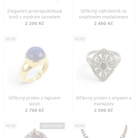
Elegantní prvorepubliková
Stříbrný náhrdelník se
brož s modrým spinelem
smaltovým medailonem
2 200 Kč
2 400 Kč
NOVÉ
NOVÉ
Stříbrný prsten s lapisem
Stříbrný prsten s onyxem a
lazuli
markazity
2 700 Kč
2 500 Kč
NOVÉ
OBJEDNÁNO
NOVÉ