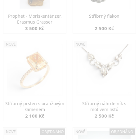
Prophet - Moriskentänzer,
Stříbrný flakon
Erasmus Grasser
3 500 Kč
2 500 Kč
NOVÉ
NOVÉ
Stříbrný prsten s oranžovým
Stříbrný náhrdelník s
kamenem
motivem listů
2 100 Kč
2 500 Kč
NOVÉ
OBJEDNÁNO
NOVÉ
OBJEDNÁNO