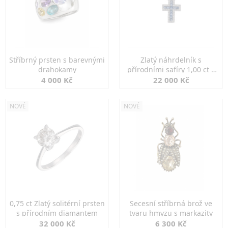
Stříbrný prsten s barevnými
Zlatý náhrdelník s
drahokamy
přírodními safíry 1,00 ct a
diamanty
4 000 Kč
22 000 Kč
NOVÉ
NOVÉ
0,75 ct Zlatý solitérní prsten
Secesní stříbrná brož ve
s přírodním diamantem
tvaru hmyzu s markazity
32 000 Kč
6 300 Kč