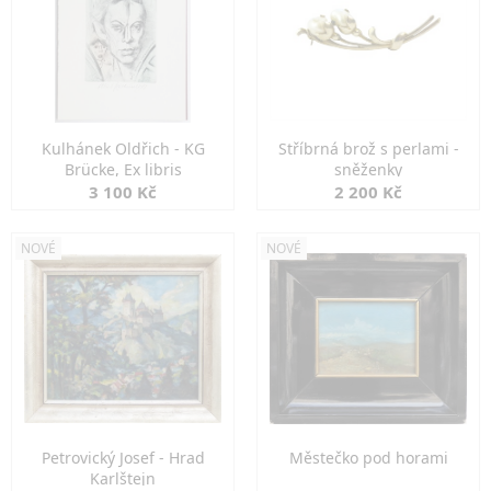
Kulhánek Oldřich - KG
Stříbrná brož s perlami -
Brücke, Ex libris
sněženky
3 100 Kč
2 200 Kč
NOVÉ
NOVÉ
Petrovický Josef - Hrad
Městečko pod horami
Karlštejn