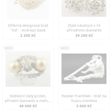
Stříbrná designová brož
Zlaté náušnice s 14
"list" - Andreas Daub
přírodními diamanty
2 200 Kč
39 200 Kč
NOVÉ
NOVÉ
Noblesní zlatý prsten,
Pexider František - Hráč na
přírodní diamanty a mořské
fujaru trombita
perly
40 000 Kč
3 000 Kč