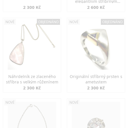
elegantním stříbrným
zapínáním
2 300 Kč
2 600 Kč
NOVÉ
OBJEDNÁNO
NOVÉ
OBJEDNÁNO
Náhrdelník ze zlaceného
Originální stříbrný prsten s
stříbra s velkým růženínem
ametystem
2 300 Kč
2 300 Kč
NOVÉ
NOVÉ