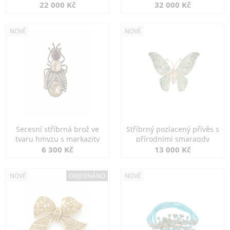
diamanty
22 000 Kč
32 000 Kč
NOVÉ
NOVÉ
Secesní stříbrná brož ve
Stříbrný pozlacený přívěs s
tvaru hmyzu s markazity
přírodními smaragdy
6 300 Kč
13 000 Kč
NOVÉ
OBJEDNÁNO
NOVÉ