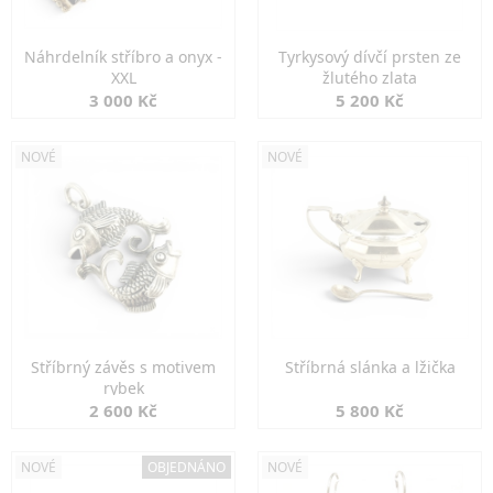
Náhrdelník stříbro a onyx -
Tyrkysový dívčí prsten ze
XXL
žlutého zlata
3 000 Kč
5 200 Kč
NOVÉ
NOVÉ
Stříbrný závěs s motivem
Stříbrná slánka a lžička
rybek
2 600 Kč
5 800 Kč
NOVÉ
OBJEDNÁNO
NOVÉ