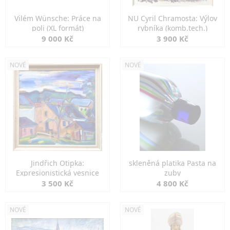
Vilém Wünsche: Práce na
NU Cyril Chramosta: Výlov
poli (XL formát)
rybníka (komb.tech.)
9 000 Kč
3 900 Kč
NOVÉ
NOVÉ
Jindřich Otipka:
skleněná platika Pasta na
Expresionistická vesnice
zuby
3 500 Kč
4 800 Kč
NOVÉ
NOVÉ