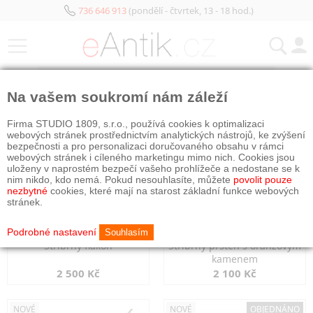
736 646 913
(pondělí - čtvrtek, 13 - 18 hod.)
KATEGORIE
Na vašem soukromí nám záleží
NOVÉ
NOVÉ
Firma STUDIO 1809, s.r.o., používá cookies k optimalizaci
webových stránek prostřednictvím analytických nástrojů, ke zvýšení
bezpečnosti a pro personalizaci doručovaného obsahu v rámci
webových stránek i cíleného marketingu mimo nich. Cookies jsou
uloženy v naprostém bezpečí vašeho prohlížeče a nedostane se k
nim nikdo, kdo nemá. Pokud nesouhlasíte, můžete
povolit pouze
nezbytné
cookies, které mají na starost základní funkce webových
stránek.
Podrobné nastavení
Souhlasím
Stříbrný flakon
Stříbrný prsten s oranžovým
kamenem
2 500 Kč
2 100 Kč
NOVÉ
NOVÉ
OBJEDNÁNO