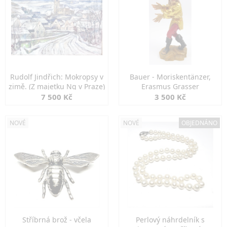
Rudolf Jindřich: Mokropsy v
Bauer - Moriskentänzer,
zimě. (Z majetku Ng v Praze)
Erasmus Grasser
7 500 Kč
3 500 Kč
NOVÉ
NOVÉ
OBJEDNÁNO
Stříbrná brož - včela
Perlový náhrdelník s