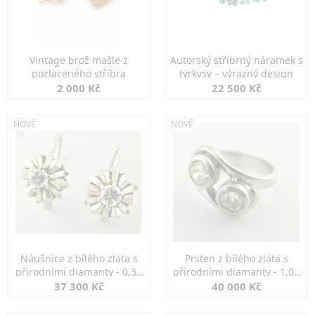
Vintage brož mašle z
Autorský stříbrný náramek s
pozlaceného stříbra
tyrkysy – výrazný design
2 000 Kč
22 500 Kč
NOVÉ
NOVÉ
Náušnice z bílého zlata s
Prsten z bílého zlata s
přírodními diamanty - 0,30
přírodními diamanty - 1,00
ct
ct
37 300 Kč
40 000 Kč