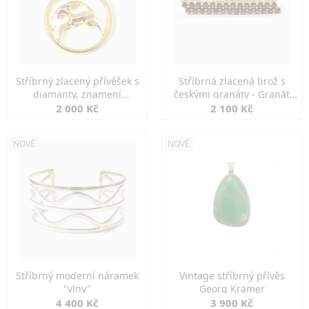
Stříbrný zlacený přívěšek s
Stříbrná zlacená brož s
diamanty, znamení
českými granáty - Granát
KOZOROH
Turnov
2 000 Kč
2 100 Kč
NOVÉ
NOVÉ
Stříbrný moderní náramek
Vintage stříbrný přívěs
"vlny"
Georg Kramer
4 400 Kč
3 900 Kč