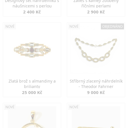
Designový set náhrdelníku s
Závěs s kamejí zdobený
náušnicemi s perlou
říčními perlami
2 400 Kč
2 900 Kč
NOVÉ
NOVÉ
OBJEDNÁNO
Zlatá brož s almandiny a
Stříbrný zlacený náhrdelník
brilianty
- Theodor Fahrner
25 000 Kč
9 000 Kč
NOVÉ
NOVÉ