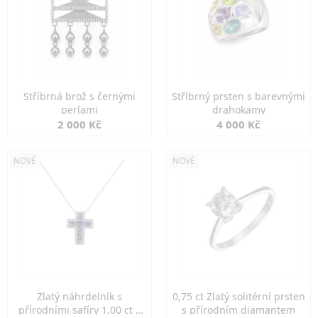
Stříbrná brož s černými
Stříbrný prsten s barevnými
perlami
drahokamy
2 000 Kč
4 000 Kč
NOVÉ
NOVÉ
Zlatý náhrdelník s
0,75 ct Zlatý solitérní prsten
přírodními safíry 1,00 ct a
s přírodním diamantem