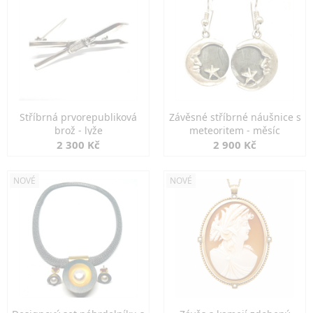
Stříbrná prvorepubliková
Závěsné stříbrné náušnice s
brož - lyže
meteoritem - měsíc
2 300 Kč
2 900 Kč
NOVÉ
NOVÉ