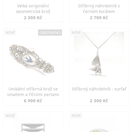
Velká oiriginální
Stříbrný náhrdelník s
geometrická brož
černým korálem
2 300 Kč
2 700 Kč
NOVÉ
OBJEDNÁNO
NOVÉ
Unikátní stříbrná brož se
Stříbrný náhrdelník - surfař
smaltem a říčními perlami
6 900 Kč
2 300 Kč
NOVÉ
NOVÉ