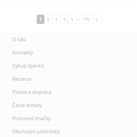
…
1
2
3
4
5
193
»
O nás
Kontakty
Výkup šperků
Recenze
Platba a doprava
Časté dotazy
Puncovní značky
Obchodní podmínky