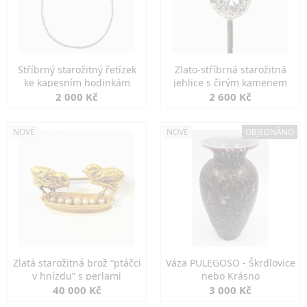
Stříbrný starožitný řetízek
Zlato-stříbrná starožitná
ke kapesním hodinkám
jehlice s čirým kamenem
2 000 Kč
2 600 Kč
NOVÉ
NOVÉ
OBJEDNÁNO
Zlatá starožitná brož “ptáčci
Váza PULEGOSO - Škrdlovice
v hnízdu” s perlami
nebo Krásno
40 000 Kč
3 000 Kč