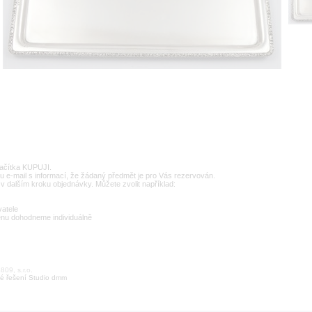
lačítka KUPUJI.
u e-mail s informací, že žádaný předmět je pro Vás rezervován.
v dalším kroku objednávky. Můžete zvolit například:
vatele
enu dohodneme individuálně
09, s.r.o.
é řešení Studio dmm