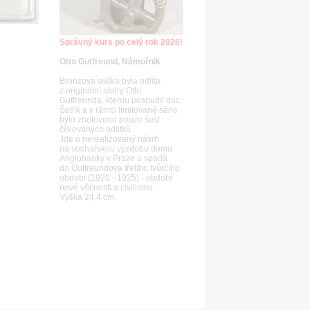
Správný kurs po celý rok 2026!
Otto Gutfreund, Námořník
Bronzová soška byla odlita
z originální sádry Otto
Gutfreunda, kterou posoudil doc.
Šetlík a v rámci limitované série
bylo zhotoveno pouze šest
číslovaných odlitků.
Jde o nerealizovaný návrh
na sochařskou výzdobu domu
Anglobanky v Praze a spadá
do Gutfreundova třetího tvůrčího
období (1920 - 1925) - období
nové věcnosti a civilismu.
Výška 24,4 cm.