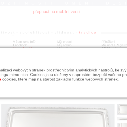
ROŽITNOSTI UMĚNÍ DES
přepnout na mobilní verzi
V čem jsme jiní?
Můj prodej
Přihlášení
Facebook
Můj nákup
Můj účet / Registr
Výkup šperků
Moje album
GDPR
/
AML
íbrný obdélný tác - Sandrik
alizaci webových stránek prostřednictvím analytických nástrojů, ke zv
tingu mimo nich. Cookies jsou uloženy v naprostém bezpečí vašeho pr
é
cookies, které mají na starost základní funkce webových stránek.
Í
MÍSTO EXPEDICE
Počet návštěv: 169
poslat příteli
Praha
uložit do alba
dotaz na prodejce