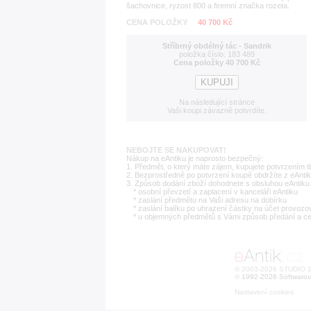
šachovnice, ryzost 800 a firemní značka rozeta.
CENA POLOŽKY
40 700 Kč
Stříbrný obdélný tác - Sandrik
položka číslo: 183 489
Cena položky 40 700 Kč
Na následující stránce
Vaši koupi závazně potvrdíte.
NEBOJTE SE NAKUPOVAT!
Nákup na eAntiku je naprosto bezpečný:
1. Předmět, o který máte zájem, kupujete potvrzením t
2. Bezprostředně po potvrzení koupě obdržíte z eAntik
3. Způsob dodání zboží dohodnete s obsluhou eAntiku 
* osobní převzetí a zaplacení v kanceláři eAntiku
* zaslání předmětu na Vaši adresu na dobírku
* zaslání balíku po uhrazení částky na účet provozo
* u objemných předmětů s Vámi způsob předání a c
© 2003-2026 STUDIO 18
©
1992-2026 Softwarov
Nastavení cookies