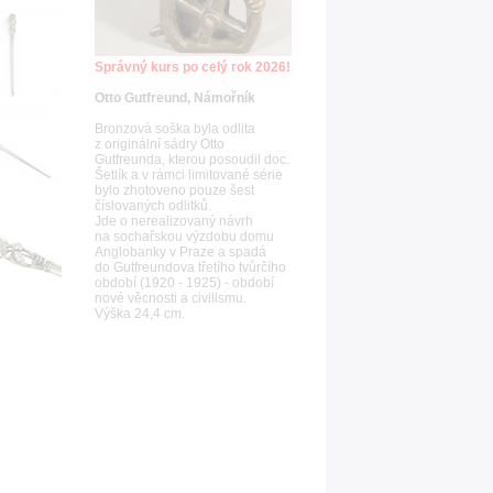
Správný kurs po celý rok 2026!
Otto Gutfreund, Námořník
Bronzová soška byla odlita
z originální sádry Otto
Gutfreunda, kterou posoudil doc.
Šetlík a v rámci limitované série
bylo zhotoveno pouze šest
číslovaných odlitků.
Jde o nerealizovaný návrh
na sochařskou výzdobu domu
Anglobanky v Praze a spadá
do Gutfreundova třetího tvůrčího
období (1920 - 1925) - období
nové věcnosti a civilismu.
Výška 24,4 cm.