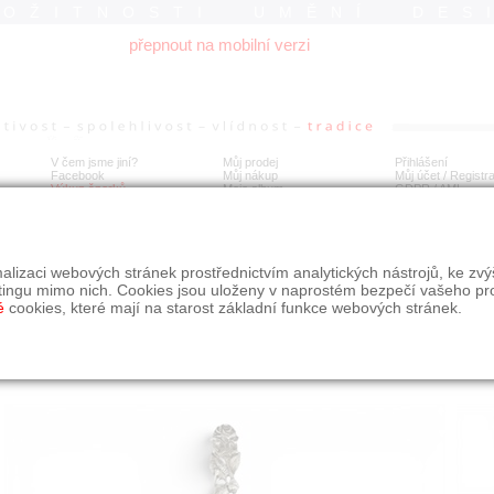
ROŽITNOSTI UMĚNÍ DES
přepnout na mobilní verzi
V čem jsme jiní?
Můj prodej
Přihlášení
Facebook
Můj nákup
Můj účet / Registr
Výkup šperků
Moje album
GDPR
/
AML
íbrný nůž na dopisy
alizaci webových stránek prostřednictvím analytických nástrojů, ke zv
tingu mimo nich. Cookies jsou uloženy v naprostém bezpečí vašeho pr
é
cookies, které mají na starost základní funkce webových stránek.
Í
MÍSTO EXPEDICE
Počet návštěv: 250
poslat příteli
Obchod eAntik, Kostelní 14,
uložit do alba
Praha 7
dotaz na prodejce