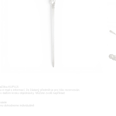
lačítka KUPUJI.
u e-mail s informací, že žádaný předmět je pro Vás rezervován.
v dalším kroku objednávky. Můžete zvolit například:
vatele
enu dohodneme individuálně