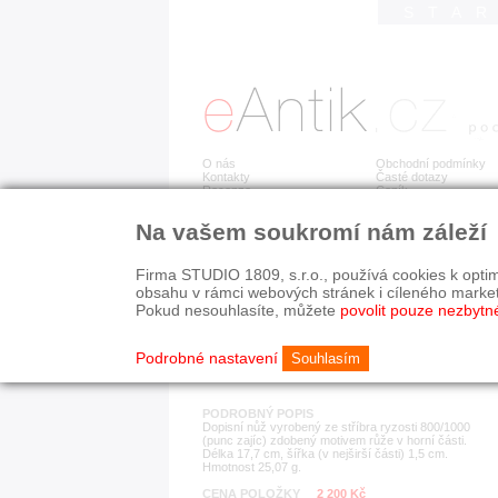
STA
O nás
Obchodní podmínky
Kontakty
Časté dotazy
Recenze
Ceník
Na vašem soukromí nám záleží
Detail položky
č. 182 937
Stř
Firma STUDIO 1809, s.r.o., používá cookies k optim
obsahu v rámci webových stránek i cíleného marke
Pokud nesouhlasíte, můžete
povolit pouze nezbytn
KATEGORIE
HISTORICKÉ OBDOB
stříbrné předměty
od r. 1940
Podrobné nastavení
Souhlasím
PODROBNÝ POPIS
Dopisní nůž vyrobený ze stříbra ryzosti 800/1000
(punc zajíc) zdobený motivem růže v horní části.
Délka 17,7 cm, šířka (v nejširší části) 1,5 cm.
Hmotnost 25,07 g.
CENA POLOŽKY
2 200 Kč