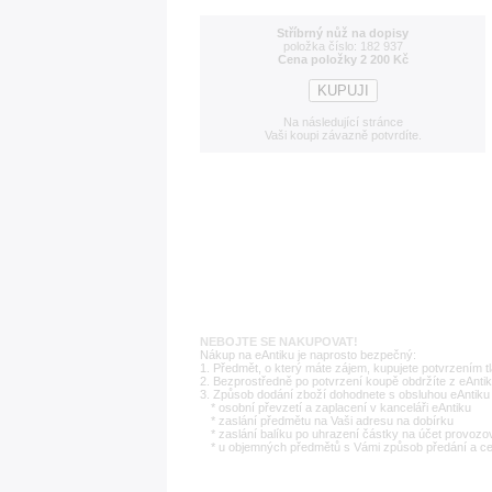
Stříbrný nůž na dopisy
položka číslo: 182 937
Cena položky 2 200 Kč
Na následující stránce
Vaši koupi závazně potvrdíte.
NEBOJTE SE NAKUPOVAT!
Nákup na eAntiku je naprosto bezpečný:
1. Předmět, o který máte zájem, kupujete potvrzením t
2. Bezprostředně po potvrzení koupě obdržíte z eAntik
3. Způsob dodání zboží dohodnete s obsluhou eAntiku 
* osobní převzetí a zaplacení v kanceláři eAntiku
* zaslání předmětu na Vaši adresu na dobírku
* zaslání balíku po uhrazení částky na účet provozo
* u objemných předmětů s Vámi způsob předání a c