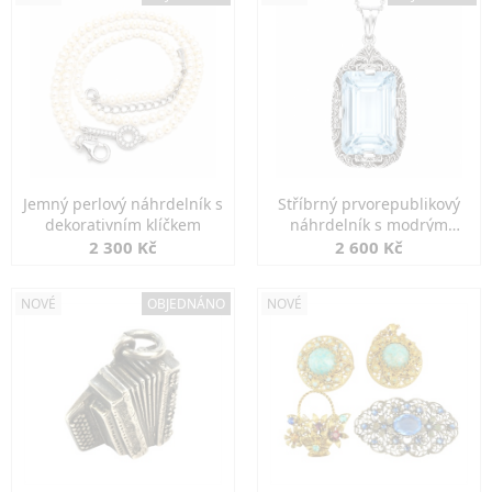
Jemný perlový náhrdelník s
Stříbrný prvorepublikový
dekorativním klíčkem
náhrdelník s modrým
spinelem
2 300 Kč
2 600 Kč
NOVÉ
OBJEDNÁNO
NOVÉ