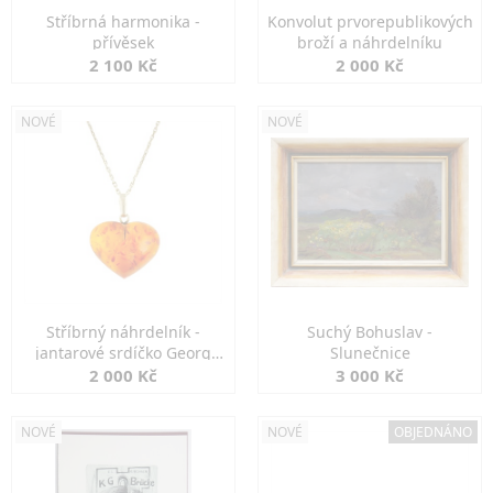
Stříbrná harmonika -
Konvolut prvorepublikových
přívěsek
broží a náhrdelníku
2 100 Kč
2 000 Kč
NOVÉ
NOVÉ
Stříbrný náhrdelník -
Suchý Bohuslav -
jantarové srdíčko Georg
Slunečnice
Kramer
2 000 Kč
3 000 Kč
NOVÉ
NOVÉ
OBJEDNÁNO