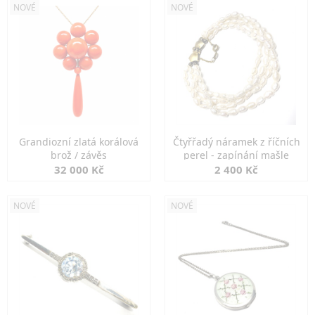
NOVÉ
NOVÉ
Grandiozní zlatá korálová
Čtyřřadý náramek z říčních
brož / závěs
perel - zapínání mašle
32 000 Kč
2 400 Kč
NOVÉ
NOVÉ