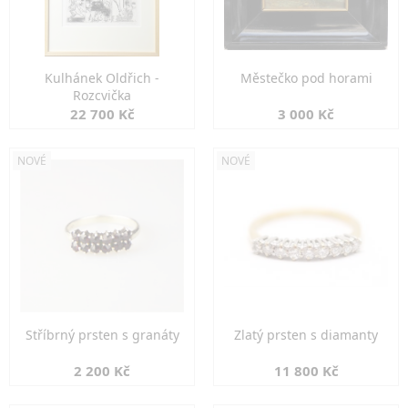
Kulhánek Oldřich -
Městečko pod horami
Rozcvička
22 700 Kč
3 000 Kč
NOVÉ
NOVÉ
Stříbrný prsten s granáty
Zlatý prsten s diamanty
2 200 Kč
11 800 Kč