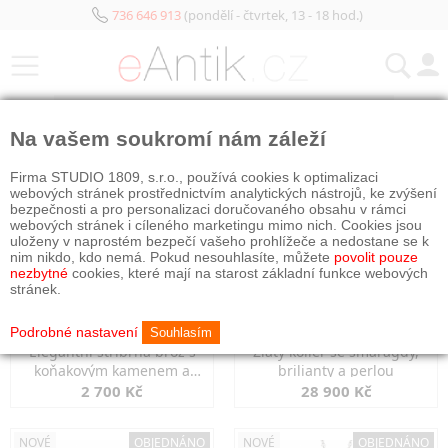
736 646 913
(pondělí - čtvrtek, 13 - 18 hod.)
KATEGORIE
Na vašem soukromí nám záleží
NOVÉ
OBJEDNÁNO
NOVÉ
OBJEDNÁNO
Firma STUDIO 1809, s.r.o., používá cookies k optimalizaci
webových stránek prostřednictvím analytických nástrojů, ke zvýšení
bezpečnosti a pro personalizaci doručovaného obsahu v rámci
webových stránek i cíleného marketingu mimo nich. Cookies jsou
uloženy v naprostém bezpečí vašeho prohlížeče a nedostane se k
nim nikdo, kdo nemá. Pokud nesouhlasíte, můžete
povolit pouze
nezbytné
cookies, které mají na starost základní funkce webových
stránek.
Podrobné nastavení
Souhlasím
Elegantní stříbrná brož s
Zlatý kolier se smaragdy,
koňakovým kamenem a
brilianty a perlou
markazity
2 700 Kč
28 900 Kč
NOVÉ
OBJEDNÁNO
NOVÉ
OBJEDNÁNO