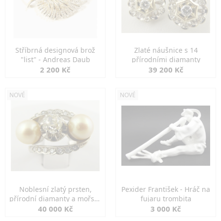
Stříbrná designová brož
Zlaté náušnice s 14
"list" - Andreas Daub
přírodními diamanty
2 200 Kč
39 200 Kč
NOVÉ
NOVÉ
Noblesní zlatý prsten,
Pexider František - Hráč na
přírodní diamanty a mořské
fujaru trombita
perly
40 000 Kč
3 000 Kč