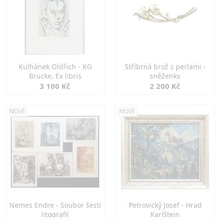
Kulhánek Oldřich - KG
Stříbrná brož s perlami -
Brücke, Ex libris
sněženky
3 100 Kč
2 200 Kč
NOVÉ
NOVÉ
Nemes Endre - Soubor šesti
Petrovický Josef - Hrad
litografií
Karlštejn