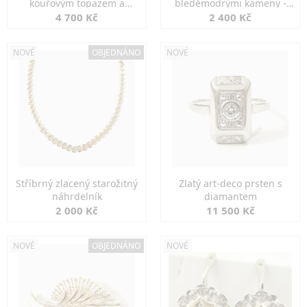
kouřovým topazem a
bleděmodrými kameny -
markazity
jemná elegance
4 700 Kč
2 400 Kč
NOVÉ
OBJEDNÁNO
NOVÉ
Stříbrný zlacený starožitný
Zlatý art-deco prsten s
náhrdelník
diamantem
2 000 Kč
11 500 Kč
NOVÉ
OBJEDNÁNO
NOVÉ