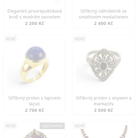
Elegantní prvorepubliková
Stříbrný náhrdelník se
brož s modrým spinelem
smaltovým medailonem
2 200 Kč
2 400 Kč
NOVÉ
NOVÉ
Stříbrný prsten s lapisem
Stříbrný prsten s onyxem a
lazuli
markazity
2 700 Kč
2 500 Kč
NOVÉ
OBJEDNÁNO
NOVÉ