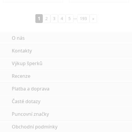
…
1
2
3
4
5
193
»
O nás
Kontakty
Výkup šperků
Recenze
Platba a doprava
Časté dotazy
Puncovní značky
Obchodní podmínky