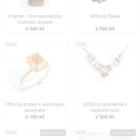
Prophet - Moriskentänzer,
Stříbrný flakon
Erasmus Grasser
3 500 Kč
2 500 Kč
NOVÉ
NOVÉ
Stříbrný prsten s oranžovým
Stříbrný náhrdelník s
kamenem
motivem listů
2 100 Kč
2 500 Kč
NOVÉ
OBJEDNÁNO
NOVÉ
OBJEDNÁNO