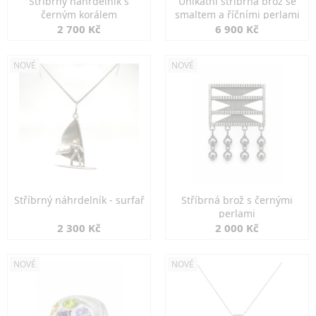
Stříbrný náhrdelník s
Unikátní stříbrná brož se
černým korálem
smaltem a říčními perlami
2 700 Kč
6 900 Kč
NOVÉ
NOVÉ
Stříbrný náhrdelník - surfař
Stříbrná brož s černými
perlami
2 300 Kč
2 000 Kč
NOVÉ
NOVÉ