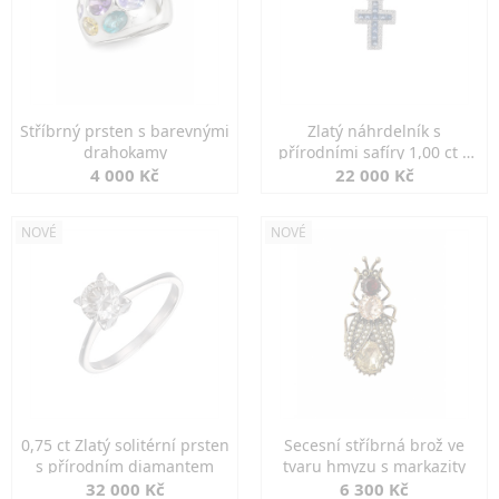
Stříbrný prsten s barevnými
Zlatý náhrdelník s
drahokamy
přírodními safíry 1,00 ct a
diamanty
4 000 Kč
22 000 Kč
NOVÉ
NOVÉ
0,75 ct Zlatý solitérní prsten
Secesní stříbrná brož ve
s přírodním diamantem
tvaru hmyzu s markazity
32 000 Kč
6 300 Kč