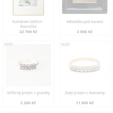
Kulhánek Oldřich -
Městečko pod horami
Rozcvička
22 700 Kč
3 000 Kč
NOVÉ
NOVÉ
Stříbrný prsten s granáty
Zlatý prsten s diamanty
2 200 Kč
11 800 Kč