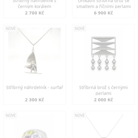
Stříbrný náhrdelník s
Unikátní stříbrná brož se
černým korálem
smaltem a říčními perlami
2 700 Kč
6 900 Kč
NOVÉ
NOVÉ
Stříbrný náhrdelník - surfař
Stříbrná brož s černými
perlami
2 300 Kč
2 000 Kč
NOVÉ
NOVÉ