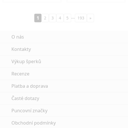
…
1
2
3
4
5
193
»
O nás
Kontakty
Výkup šperků
Recenze
Platba a doprava
Časté dotazy
Puncovní značky
Obchodní podmínky