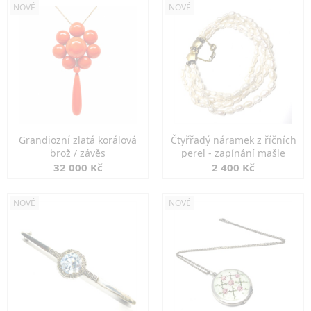
NOVÉ
NOVÉ
Grandiozní zlatá korálová
Čtyřřadý náramek z říčních
brož / závěs
perel - zapínání mašle
32 000 Kč
2 400 Kč
NOVÉ
NOVÉ