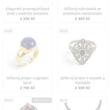
Elegantní prvorepubliková
Stříbrný náhrdelník se
brož s modrým spinelem
smaltovým medailonem
2 200 Kč
2 400 Kč
NOVÉ
NOVÉ
Stříbrný prsten s lapisem
Stříbrný prsten s onyxem a
lazuli
markazity
2 700 Kč
2 500 Kč
NOVÉ
OBJEDNÁNO
NOVÉ