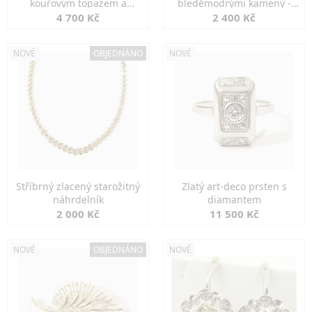
kouřovým topazem a
bleděmodrými kameny -
markazity
jemná elegance
4 700 Kč
2 400 Kč
NOVÉ
OBJEDNÁNO
NOVÉ
Stříbrný zlacený starožitný
Zlatý art-deco prsten s
náhrdelník
diamantem
2 000 Kč
11 500 Kč
NOVÉ
OBJEDNÁNO
NOVÉ