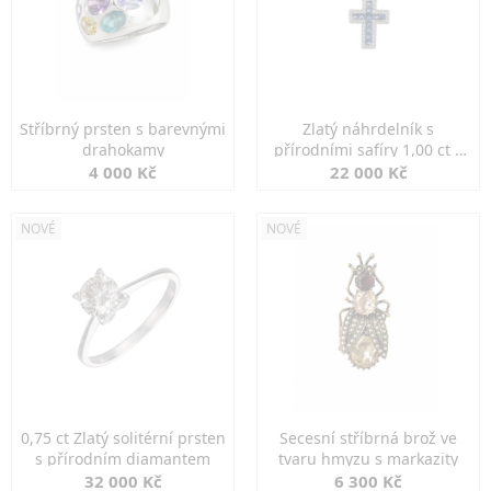
Stříbrný prsten s barevnými
Zlatý náhrdelník s
drahokamy
přírodními safíry 1,00 ct a
diamanty
4 000 Kč
22 000 Kč
NOVÉ
NOVÉ
0,75 ct Zlatý solitérní prsten
Secesní stříbrná brož ve
s přírodním diamantem
tvaru hmyzu s markazity
32 000 Kč
6 300 Kč