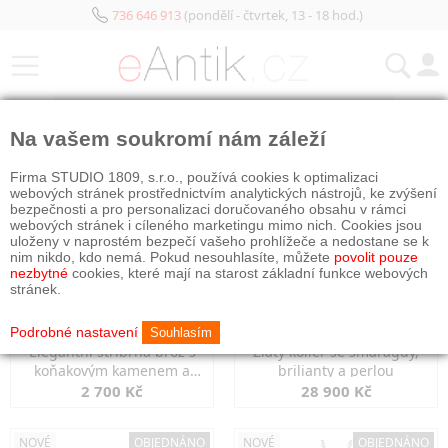
736 646 913
(pondělí - čtvrtek, 13 - 18 hod.)
KATEGORIE
Na vašem soukromí nám záleží
NOVÉ
OBJEDNÁNO
NOVÉ
OBJEDNÁNO
Firma STUDIO 1809, s.r.o., používá cookies k optimalizaci
webových stránek prostřednictvím analytických nástrojů, ke zvýšení
bezpečnosti a pro personalizaci doručovaného obsahu v rámci
webových stránek i cíleného marketingu mimo nich. Cookies jsou
uloženy v naprostém bezpečí vašeho prohlížeče a nedostane se k
nim nikdo, kdo nemá. Pokud nesouhlasíte, můžete
povolit pouze
nezbytné
cookies, které mají na starost základní funkce webových
stránek.
Podrobné nastavení
Souhlasím
Elegantní stříbrná brož s
Zlatý kolier se smaragdy,
koňakovým kamenem a
brilianty a perlou
markazity
2 700 Kč
28 900 Kč
NOVÉ
OBJEDNÁNO
NOVÉ
OBJEDNÁNO