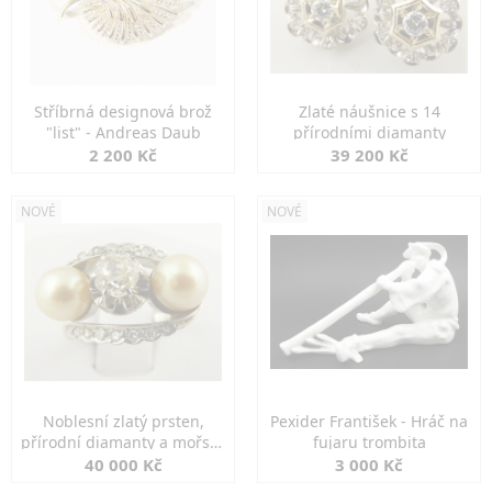
Stříbrná designová brož
Zlaté náušnice s 14
"list" - Andreas Daub
přírodními diamanty
2 200 Kč
39 200 Kč
NOVÉ
NOVÉ
Noblesní zlatý prsten,
Pexider František - Hráč na
přírodní diamanty a mořské
fujaru trombita
perly
40 000 Kč
3 000 Kč