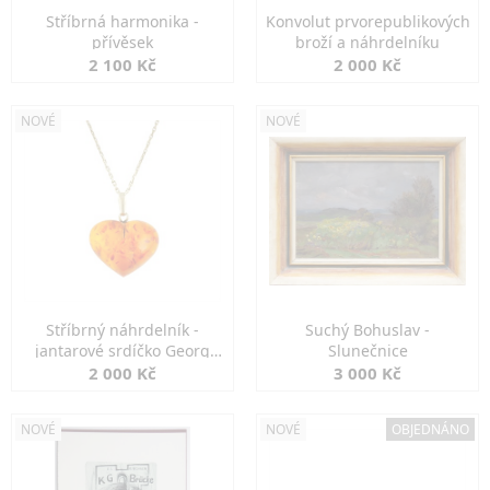
Stříbrná harmonika -
Konvolut prvorepublikových
přívěsek
broží a náhrdelníku
2 100 Kč
2 000 Kč
NOVÉ
NOVÉ
Stříbrný náhrdelník -
Suchý Bohuslav -
jantarové srdíčko Georg
Slunečnice
Kramer
2 000 Kč
3 000 Kč
NOVÉ
NOVÉ
OBJEDNÁNO