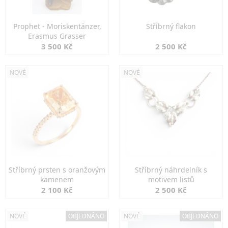
Prophet - Moriskentänzer,
Stříbrný flakon
Erasmus Grasser
3 500 Kč
2 500 Kč
NOVÉ
NOVÉ
Stříbrný prsten s oranžovým
Stříbrný náhrdelník s
kamenem
motivem listů
2 100 Kč
2 500 Kč
NOVÉ
OBJEDNÁNO
NOVÉ
OBJEDNÁNO