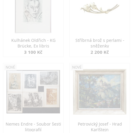
Kulhánek Oldřich - KG
Stříbrná brož s perlami -
Brücke, Ex libris
sněženky
3 100 Kč
2 200 Kč
NOVÉ
NOVÉ
Nemes Endre - Soubor šesti
Petrovický Josef - Hrad
litografií
Karlštejn