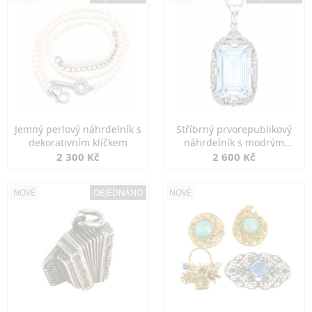
Jemný perlový náhrdelník s
Stříbrný prvorepublikový
dekorativním klíčkem
náhrdelník s modrým
spinelem
2 300 Kč
2 600 Kč
NOVÉ
OBJEDNÁNO
NOVÉ