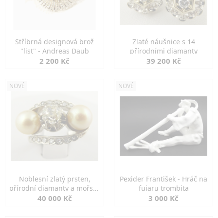
Stříbrná designová brož
Zlaté náušnice s 14
"list" - Andreas Daub
přírodními diamanty
2 200 Kč
39 200 Kč
NOVÉ
NOVÉ
Noblesní zlatý prsten,
Pexider František - Hráč na
přírodní diamanty a mořské
fujaru trombita
perly
40 000 Kč
3 000 Kč