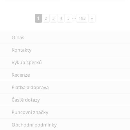
…
1
2
3
4
5
193
»
O nás
Kontakty
Výkup šperků
Recenze
Platba a doprava
Časté dotazy
Puncovní značky
Obchodní podmínky