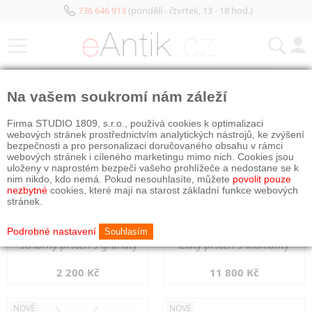
736 646 913
(pondělí - čtvrtek, 13 - 18 hod.)
KATEGORIE
Na vašem soukromí nám záleží
NOVÉ
NOVÉ
Firma STUDIO 1809, s.r.o., používá cookies k optimalizaci
webových stránek prostřednictvím analytických nástrojů, ke zvýšení
bezpečnosti a pro personalizaci doručovaného obsahu v rámci
webových stránek i cíleného marketingu mimo nich. Cookies jsou
uloženy v naprostém bezpečí vašeho prohlížeče a nedostane se k
nim nikdo, kdo nemá. Pokud nesouhlasíte, můžete
povolit pouze
nezbytné
cookies, které mají na starost základní funkce webových
stránek.
Podrobné nastavení
Souhlasím
Stříbrný prsten s granáty
Zlatý prsten s diamanty
2 200 Kč
11 800 Kč
NOVÉ
NOVÉ