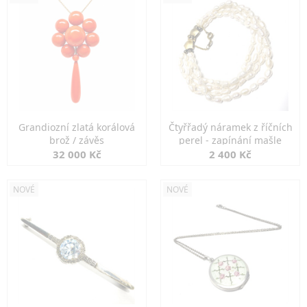
Grandiozní zlatá korálová
Čtyřřadý náramek z říčních
brož / závěs
perel - zapínání mašle
32 000 Kč
2 400 Kč
NOVÉ
NOVÉ