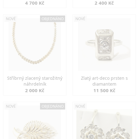
markazity
jemná elegance
4 700 Kč
2 400 Kč
NOVÉ
OBJEDNÁNO
NOVÉ
Stříbrný zlacený starožitný
Zlatý art-deco prsten s
náhrdelník
diamantem
2 000 Kč
11 500 Kč
NOVÉ
OBJEDNÁNO
NOVÉ