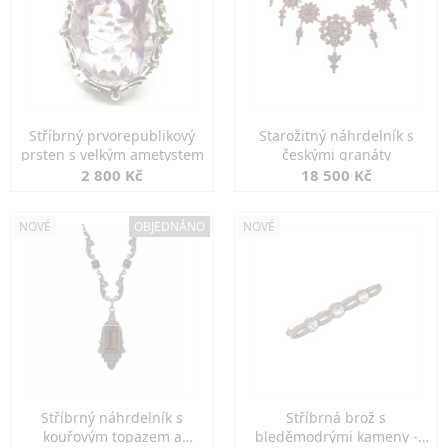
Stříbrný prvorepublikový
Starožitný náhrdelník s
prsten s velkým ametystem
českými granáty
2 800 Kč
18 500 Kč
NOVÉ
OBJEDNÁNO
NOVÉ
Stříbrný náhrdelník s
Stříbrná brož s
kouřovým topazem a
bleděmodrými kameny -