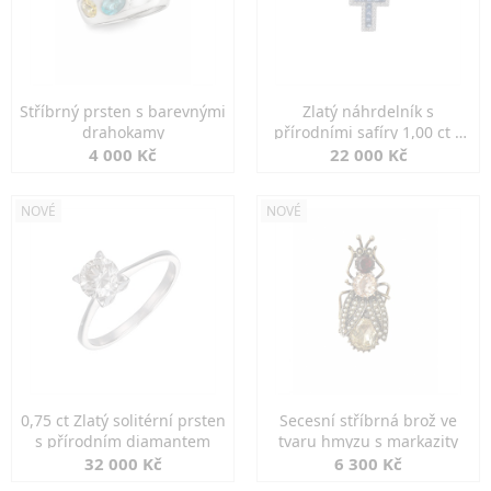
Stříbrný prsten s barevnými
Zlatý náhrdelník s
drahokamy
přírodními safíry 1,00 ct a
diamanty
4 000 Kč
22 000 Kč
NOVÉ
NOVÉ
0,75 ct Zlatý solitérní prsten
Secesní stříbrná brož ve
s přírodním diamantem
tvaru hmyzu s markazity
32 000 Kč
6 300 Kč