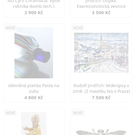
NU Cyril Chramosta: Výlov
Jindřich Otipka:
rybníka (komb.tech.)
Expresionistická vesnice
3 900 Kč
3 500 Kč
NOVÉ
NOVÉ
skleněná platika Pasta na
Rudolf Jindřich: Mokropsy v
zuby
zimě. (Z majetku Ng v Praze)
4 800 Kč
7 500 Kč
NOVÉ
NOVÉ