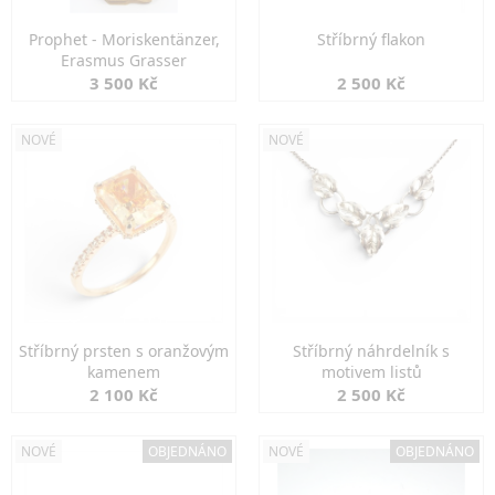
Prophet - Moriskentänzer,
Stříbrný flakon
Erasmus Grasser
3 500 Kč
2 500 Kč
NOVÉ
NOVÉ
Stříbrný prsten s oranžovým
Stříbrný náhrdelník s
kamenem
motivem listů
2 100 Kč
2 500 Kč
NOVÉ
OBJEDNÁNO
NOVÉ
OBJEDNÁNO