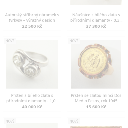
Autorský stříbrný náramek s
Náušnice z bílého zlata s
tyrkysy – výrazný design
přírodními diamanty - 0,30
ct
22 500 Kč
37 300 Kč
NOVÉ
NOVÉ
Prsten z bílého zlata s
Prsten se zlatou mincí Dos
přírodními diamanty - 1,00
Medio Pesos, rok 1945
ct
40 000 Kč
15 600 Kč
NOVÉ
NOVÉ