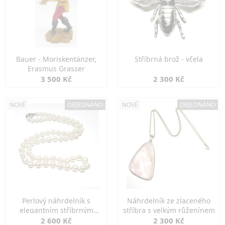
Bauer - Moriskentänzer,
Stříbrná brož - včela
Erasmus Grasser
3 500 Kč
2 300 Kč
NOVÉ
OBJEDNÁNO
NOVÉ
OBJEDNÁNO
Perlový náhrdelník s
Náhrdelník ze zlaceného
elegantním stříbrným
stříbra s velkým růženínem
zapínáním
2 600 Kč
2 300 Kč