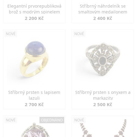
Elegantní prvorepubliková
Stříbrný náhrdelník se
brož s modrým spinelem
smaltovým medailonem
2 200 Kč
2 400 Kč
NOVÉ
NOVÉ
Stříbrný prsten s lapisem
Stříbrný prsten s onyxem a
lazuli
markazity
2 700 Kč
2 500 Kč
NOVÉ
OBJEDNÁNO
NOVÉ