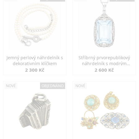
Jemný perlový náhrdelník s
Stříbrný prvorepublikový
dekorativním klíčkem
náhrdelník s modrým
spinelem
2 300 Kč
2 600 Kč
NOVÉ
OBJEDNÁNO
NOVÉ