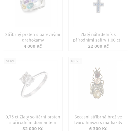
Stříbrný prsten s barevnými
Zlatý náhrdelník s
drahokamy
přírodními safíry 1,00 ct a
diamanty
4 000 Kč
22 000 Kč
NOVÉ
NOVÉ
0,75 ct Zlatý solitérní prsten
Secesní stříbrná brož ve
s přírodním diamantem
tvaru hmyzu s markazity
32 000 Kč
6 300 Kč