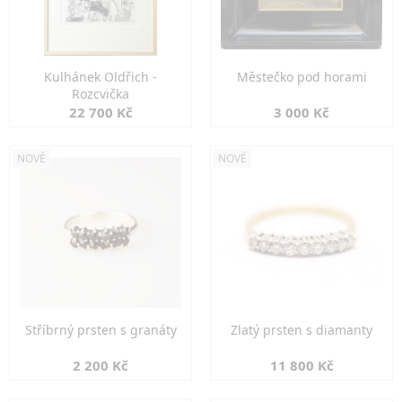
Kulhánek Oldřich -
Městečko pod horami
Rozcvička
22 700 Kč
3 000 Kč
NOVÉ
NOVÉ
Stříbrný prsten s granáty
Zlatý prsten s diamanty
2 200 Kč
11 800 Kč