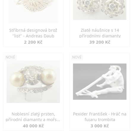
Stříbrná designová brož
Zlaté náušnice s 14
"list" - Andreas Daub
přírodními diamanty
2 200 Kč
39 200 Kč
NOVÉ
NOVÉ
Noblesní zlatý prsten,
Pexider František - Hráč na
přírodní diamanty a mořské
fujaru trombita
perly
40 000 Kč
3 000 Kč