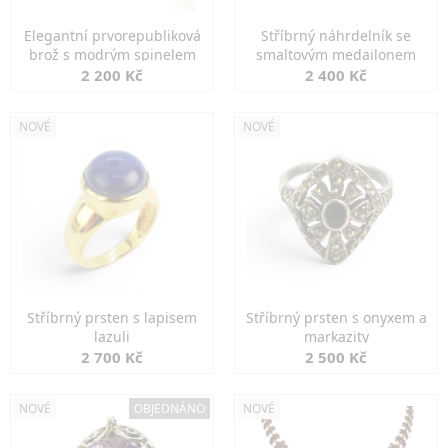
Elegantní prvorepubliková
Stříbrný náhrdelník se
brož s modrým spinelem
smaltovým medailonem
2 200 Kč
2 400 Kč
NOVÉ
NOVÉ
Stříbrný prsten s lapisem
Stříbrný prsten s onyxem a
lazuli
markazity
2 700 Kč
2 500 Kč
NOVÉ
OBJEDNÁNO
NOVÉ