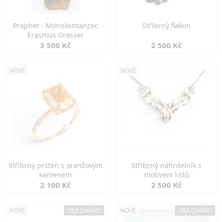
Prophet - Moriskentänzer,
Stříbrný flakon
Erasmus Grasser
3 500 Kč
2 500 Kč
NOVÉ
NOVÉ
Stříbrný prsten s oranžovým
Stříbrný náhrdelník s
kamenem
motivem listů
2 100 Kč
2 500 Kč
NOVÉ
OBJEDNÁNO
NOVÉ
OBJEDNÁNO