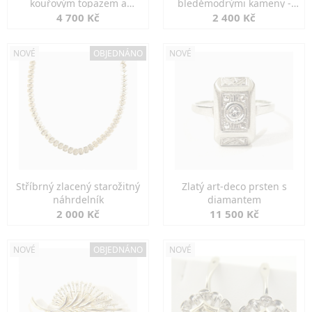
kouřovým topazem a
bleděmodrými kameny -
markazity
jemná elegance
4 700 Kč
2 400 Kč
NOVÉ
OBJEDNÁNO
NOVÉ
Stříbrný zlacený starožitný
Zlatý art-deco prsten s
náhrdelník
diamantem
2 000 Kč
11 500 Kč
NOVÉ
OBJEDNÁNO
NOVÉ