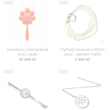
NOVÉ
NOVÉ
Grandiozní zlatá korálová
Čtyřřadý náramek z říčních
brož / závěs
perel - zapínání mašle
32 000 Kč
2 400 Kč
NOVÉ
NOVÉ