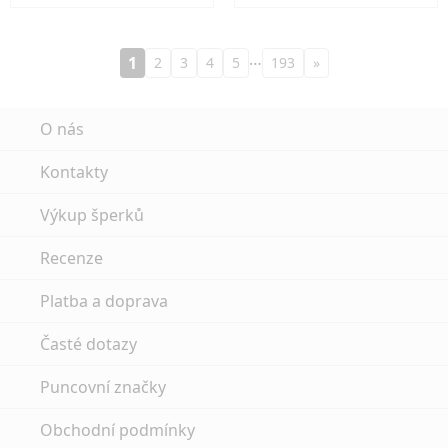
…
1
2
3
4
5
193
»
O nás
Kontakty
Výkup šperků
Recenze
Platba a doprava
Časté dotazy
Puncovní značky
Obchodní podmínky