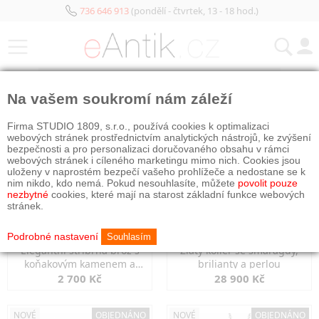
736 646 913
(pondělí - čtvrtek, 13 - 18 hod.)
KATEGORIE
Na vašem soukromí nám záleží
NOVÉ
OBJEDNÁNO
NOVÉ
OBJEDNÁNO
Firma STUDIO 1809, s.r.o., používá cookies k optimalizaci
webových stránek prostřednictvím analytických nástrojů, ke zvýšení
bezpečnosti a pro personalizaci doručovaného obsahu v rámci
webových stránek i cíleného marketingu mimo nich. Cookies jsou
uloženy v naprostém bezpečí vašeho prohlížeče a nedostane se k
nim nikdo, kdo nemá. Pokud nesouhlasíte, můžete
povolit pouze
nezbytné
cookies, které mají na starost základní funkce webových
stránek.
Podrobné nastavení
Souhlasím
Elegantní stříbrná brož s
Zlatý kolier se smaragdy,
koňakovým kamenem a
brilianty a perlou
markazity
2 700 Kč
28 900 Kč
NOVÉ
OBJEDNÁNO
NOVÉ
OBJEDNÁNO