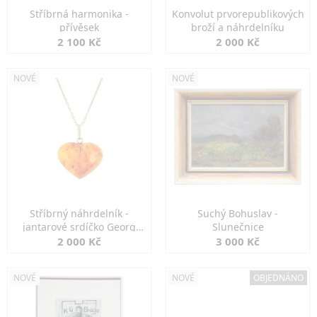
Stříbrná harmonika -
Konvolut prvorepublikových
přívěsek
broží a náhrdelníku
2 100 Kč
2 000 Kč
NOVÉ
NOVÉ
Stříbrný náhrdelník -
Suchý Bohuslav -
jantarové srdíčko Georg
Slunečnice
Kramer
2 000 Kč
3 000 Kč
NOVÉ
NOVÉ
OBJEDNÁNO