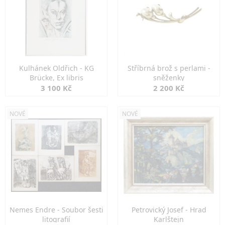
Kulhánek Oldřich - KG
Stříbrná brož s perlami -
Brücke, Ex libris
sněženky
3 100 Kč
2 200 Kč
NOVÉ
NOVÉ
Nemes Endre - Soubor šesti
Petrovický Josef - Hrad
litografií
Karlštejn