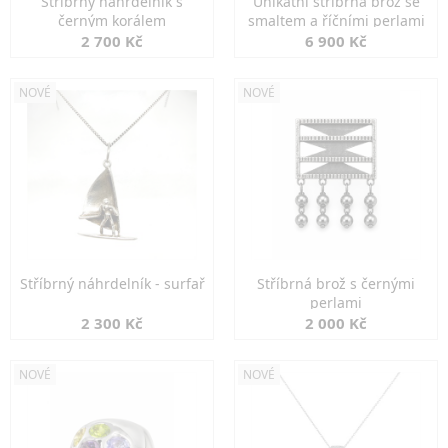
Stříbrný náhrdelník s
Unikátní stříbrná brož se
černým korálem
smaltem a říčními perlami
2 700 Kč
6 900 Kč
NOVÉ
NOVÉ
Stříbrný náhrdelník - surfař
Stříbrná brož s černými
perlami
2 300 Kč
2 000 Kč
NOVÉ
NOVÉ