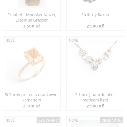
Prophet - Moriskentänzer,
Stříbrný flakon
Erasmus Grasser
3 500 Kč
2 500 Kč
NOVÉ
NOVÉ
Stříbrný prsten s oranžovým
Stříbrný náhrdelník s
kamenem
motivem listů
2 100 Kč
2 500 Kč
NOVÉ
OBJEDNÁNO
NOVÉ
OBJEDNÁNO