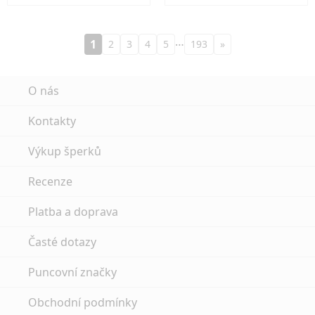
…
1
2
3
4
5
193
»
O nás
Kontakty
Výkup šperků
Recenze
Platba a doprava
Časté dotazy
Puncovní značky
Obchodní podmínky