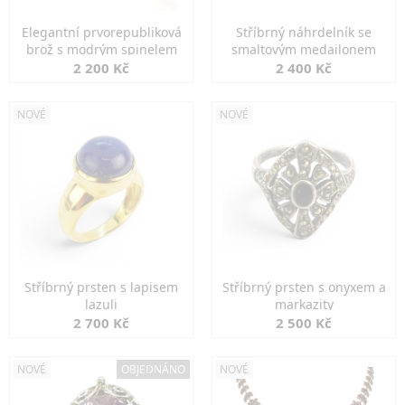
Elegantní prvorepubliková
Stříbrný náhrdelník se
brož s modrým spinelem
smaltovým medailonem
2 200 Kč
2 400 Kč
NOVÉ
NOVÉ
Stříbrný prsten s lapisem
Stříbrný prsten s onyxem a
lazuli
markazity
2 700 Kč
2 500 Kč
NOVÉ
OBJEDNÁNO
NOVÉ