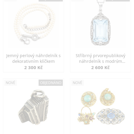
Jemný perlový náhrdelník s
Stříbrný prvorepublikový
dekorativním klíčkem
náhrdelník s modrým
spinelem
2 300 Kč
2 600 Kč
NOVÉ
OBJEDNÁNO
NOVÉ