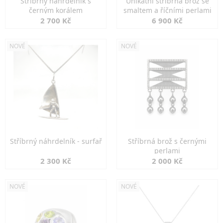
Stříbrný náhrdelník s
Unikátní stříbrná brož se
černým korálem
smaltem a říčními perlami
2 700 Kč
6 900 Kč
NOVÉ
NOVÉ
Stříbrný náhrdelník - surfař
Stříbrná brož s černými
perlami
2 300 Kč
2 000 Kč
NOVÉ
NOVÉ