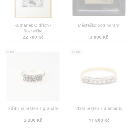
Kulhánek Oldřich -
Městečko pod horami
Rozcvička
22 700 Kč
3 000 Kč
NOVÉ
NOVÉ
Stříbrný prsten s granáty
Zlatý prsten s diamanty
2 200 Kč
11 800 Kč