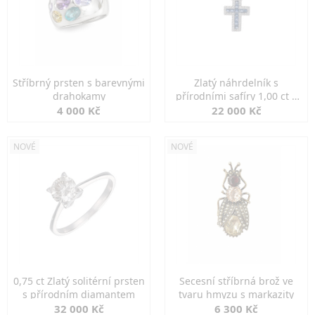
Stříbrný prsten s barevnými
Zlatý náhrdelník s
drahokamy
přírodními safíry 1,00 ct a
diamanty
4 000 Kč
22 000 Kč
NOVÉ
NOVÉ
0,75 ct Zlatý solitérní prsten
Secesní stříbrná brož ve
s přírodním diamantem
tvaru hmyzu s markazity
32 000 Kč
6 300 Kč