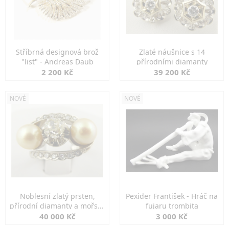
Stříbrná designová brož
Zlaté náušnice s 14
"list" - Andreas Daub
přírodními diamanty
2 200 Kč
39 200 Kč
NOVÉ
NOVÉ
Noblesní zlatý prsten,
Pexider František - Hráč na
přírodní diamanty a mořské
fujaru trombita
perly
40 000 Kč
3 000 Kč