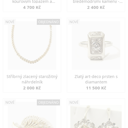
kouřovým topazem a
bleděmodrými kameny -
markazity
jemná elegance
4 700 Kč
2 400 Kč
NOVÉ
OBJEDNÁNO
NOVÉ
Stříbrný zlacený starožitný
Zlatý art-deco prsten s
náhrdelník
diamantem
2 000 Kč
11 500 Kč
NOVÉ
OBJEDNÁNO
NOVÉ