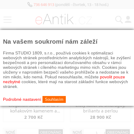
736 646 913
(pondělí - čtvrtek, 13 - 18 hod.)
KATEGORIE
Na vašem soukromí nám záleží
NOVÉ
OBJEDNÁNO
NOVÉ
OBJEDNÁNO
Firma STUDIO 1809, s.r.o., používá cookies k optimalizaci
webových stránek prostřednictvím analytických nástrojů, ke zvýšení
bezpečnosti a pro personalizaci doručovaného obsahu v rámci
webových stránek i cíleného marketingu mimo nich. Cookies jsou
uloženy v naprostém bezpečí vašeho prohlížeče a nedostane se k
nim nikdo, kdo nemá. Pokud nesouhlasíte, můžete
povolit pouze
nezbytné
cookies, které mají na starost základní funkce webových
stránek.
Podrobné nastavení
Souhlasím
Elegantní stříbrná brož s
Zlatý kolier se smaragdy,
koňakovým kamenem a
brilianty a perlou
markazity
2 700 Kč
28 900 Kč
NOVÉ
OBJEDNÁNO
NOVÉ
OBJEDNÁNO