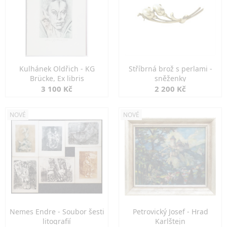
Kulhánek Oldřich - KG
Stříbrná brož s perlami -
Brücke, Ex libris
sněženky
3 100 Kč
2 200 Kč
NOVÉ
NOVÉ
Nemes Endre - Soubor šesti
Petrovický Josef - Hrad
litografií
Karlštejn