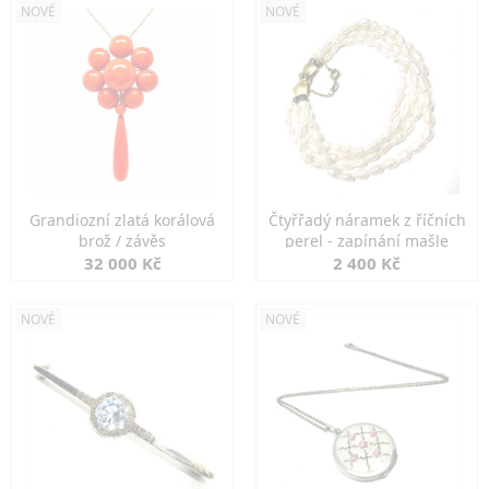
NOVÉ
NOVÉ
Grandiozní zlatá korálová
Čtyřřadý náramek z říčních
brož / závěs
perel - zapínání mašle
32 000 Kč
2 400 Kč
NOVÉ
NOVÉ