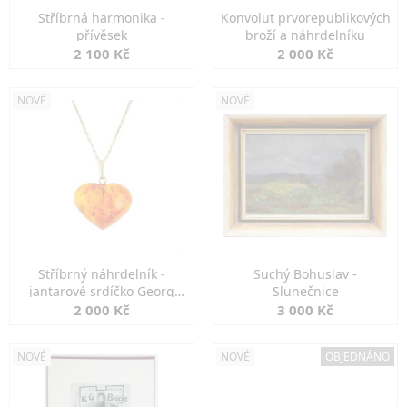
Stříbrná harmonika -
Konvolut prvorepublikových
přívěsek
broží a náhrdelníku
2 100 Kč
2 000 Kč
NOVÉ
NOVÉ
Stříbrný náhrdelník -
Suchý Bohuslav -
jantarové srdíčko Georg
Slunečnice
Kramer
2 000 Kč
3 000 Kč
NOVÉ
NOVÉ
OBJEDNÁNO