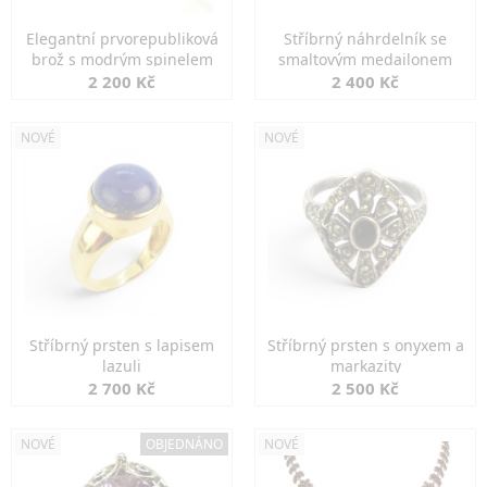
Elegantní prvorepubliková
Stříbrný náhrdelník se
brož s modrým spinelem
smaltovým medailonem
2 200 Kč
2 400 Kč
NOVÉ
NOVÉ
Stříbrný prsten s lapisem
Stříbrný prsten s onyxem a
lazuli
markazity
2 700 Kč
2 500 Kč
NOVÉ
OBJEDNÁNO
NOVÉ