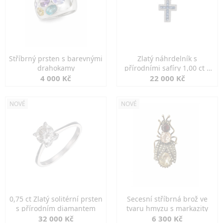
Stříbrný prsten s barevnými
Zlatý náhrdelník s
drahokamy
přírodními safíry 1,00 ct a
diamanty
4 000 Kč
22 000 Kč
NOVÉ
NOVÉ
0,75 ct Zlatý solitérní prsten
Secesní stříbrná brož ve
s přírodním diamantem
tvaru hmyzu s markazity
32 000 Kč
6 300 Kč