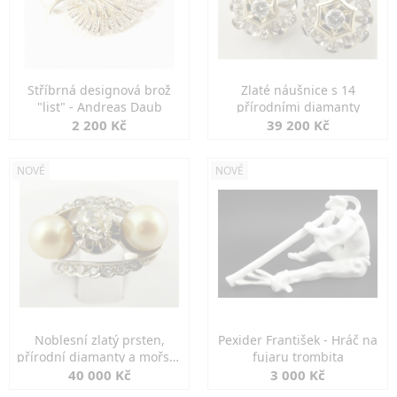
Stříbrná designová brož
Zlaté náušnice s 14
"list" - Andreas Daub
přírodními diamanty
2 200 Kč
39 200 Kč
NOVÉ
NOVÉ
Noblesní zlatý prsten,
Pexider František - Hráč na
přírodní diamanty a mořské
fujaru trombita
perly
40 000 Kč
3 000 Kč