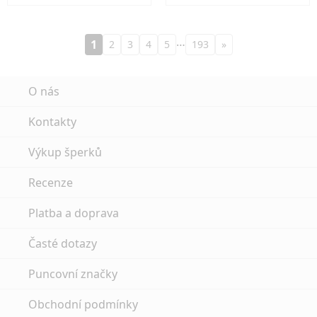
…
1
2
3
4
5
193
»
O nás
Kontakty
Výkup šperků
Recenze
Platba a doprava
Časté dotazy
Puncovní značky
Obchodní podmínky