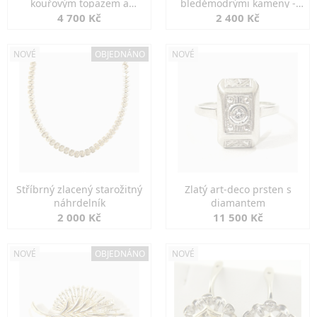
kouřovým topazem a
bleděmodrými kameny -
markazity
jemná elegance
4 700 Kč
2 400 Kč
NOVÉ
OBJEDNÁNO
NOVÉ
Stříbrný zlacený starožitný
Zlatý art-deco prsten s
náhrdelník
diamantem
2 000 Kč
11 500 Kč
NOVÉ
OBJEDNÁNO
NOVÉ