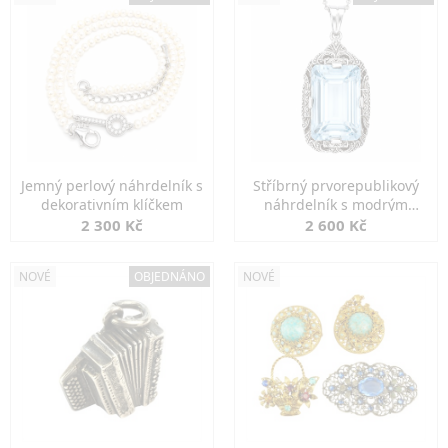
Jemný perlový náhrdelník s
Stříbrný prvorepublikový
dekorativním klíčkem
náhrdelník s modrým
spinelem
2 300 Kč
2 600 Kč
NOVÉ
OBJEDNÁNO
NOVÉ