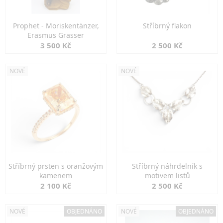
Prophet - Moriskentänzer,
Stříbrný flakon
Erasmus Grasser
3 500 Kč
2 500 Kč
NOVÉ
NOVÉ
Stříbrný prsten s oranžovým
Stříbrný náhrdelník s
kamenem
motivem listů
2 100 Kč
2 500 Kč
NOVÉ
OBJEDNÁNO
NOVÉ
OBJEDNÁNO