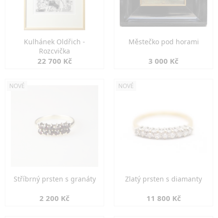
Kulhánek Oldřich -
Městečko pod horami
Rozcvička
22 700 Kč
3 000 Kč
NOVÉ
NOVÉ
Stříbrný prsten s granáty
Zlatý prsten s diamanty
2 200 Kč
11 800 Kč