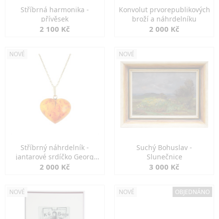
Stříbrná harmonika -
Konvolut prvorepublikových
přívěsek
broží a náhrdelníku
2 100 Kč
2 000 Kč
NOVÉ
NOVÉ
Stříbrný náhrdelník -
Suchý Bohuslav -
jantarové srdíčko Georg
Slunečnice
Kramer
2 000 Kč
3 000 Kč
NOVÉ
NOVÉ
OBJEDNÁNO