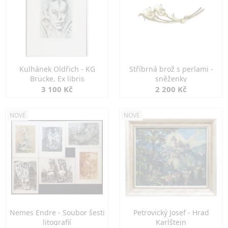
Kulhánek Oldřich - KG
Stříbrná brož s perlami -
Brücke, Ex libris
sněženky
3 100 Kč
2 200 Kč
NOVÉ
NOVÉ
Nemes Endre - Soubor šesti
Petrovický Josef - Hrad
litografií
Karlštejn