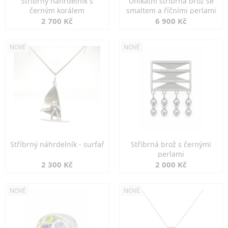
Stříbrný náhrdelník s
Unikátní stříbrná brož se
černým korálem
smaltem a říčními perlami
2 700 Kč
6 900 Kč
NOVÉ
NOVÉ
Stříbrný náhrdelník - surfař
Stříbrná brož s černými
perlami
2 300 Kč
2 000 Kč
NOVÉ
NOVÉ