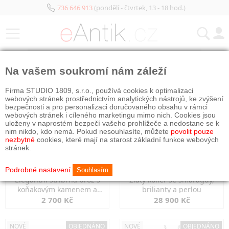
736 646 913
(pondělí - čtvrtek, 13 - 18 hod.)
KATEGORIE
Na vašem soukromí nám záleží
NOVÉ
OBJEDNÁNO
NOVÉ
OBJEDNÁNO
Firma STUDIO 1809, s.r.o., používá cookies k optimalizaci
webových stránek prostřednictvím analytických nástrojů, ke zvýšení
bezpečnosti a pro personalizaci doručovaného obsahu v rámci
webových stránek i cíleného marketingu mimo nich. Cookies jsou
uloženy v naprostém bezpečí vašeho prohlížeče a nedostane se k
nim nikdo, kdo nemá. Pokud nesouhlasíte, můžete
povolit pouze
nezbytné
cookies, které mají na starost základní funkce webových
stránek.
Podrobné nastavení
Souhlasím
Elegantní stříbrná brož s
Zlatý kolier se smaragdy,
koňakovým kamenem a
brilianty a perlou
markazity
2 700 Kč
28 900 Kč
NOVÉ
OBJEDNÁNO
NOVÉ
OBJEDNÁNO