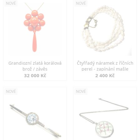
NOVÉ
NOVÉ
Grandiozní zlatá korálová
Čtyřřadý náramek z říčních
brož / závěs
perel - zapínání mašle
32 000 Kč
2 400 Kč
NOVÉ
NOVÉ