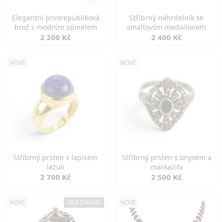
Elegantní prvorepubliková
Stříbrný náhrdelník se
brož s modrým spinelem
smaltovým medailonem
2 200 Kč
2 400 Kč
NOVÉ
NOVÉ
Stříbrný prsten s lapisem
Stříbrný prsten s onyxem a
lazuli
markazity
2 700 Kč
2 500 Kč
NOVÉ
OBJEDNÁNO
NOVÉ