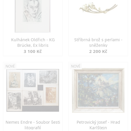
Kulhánek Oldřich - KG
Stříbrná brož s perlami -
Brücke, Ex libris
sněženky
3 100 Kč
2 200 Kč
NOVÉ
NOVÉ
Nemes Endre - Soubor šesti
Petrovický Josef - Hrad
litografií
Karlštejn