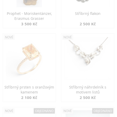
Prophet - Moriskentänzer,
Stříbrný flakon
Erasmus Grasser
3 500 Kč
2 500 Kč
NOVÉ
NOVÉ
Stříbrný prsten s oranžovým
Stříbrný náhrdelník s
kamenem
motivem listů
2 100 Kč
2 500 Kč
NOVÉ
OBJEDNÁNO
NOVÉ
OBJEDNÁNO