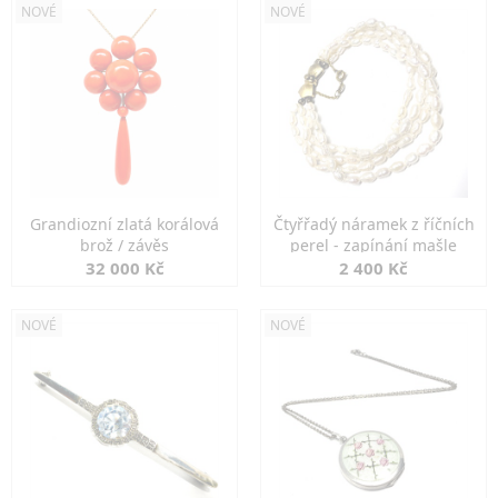
NOVÉ
NOVÉ
Grandiozní zlatá korálová
Čtyřřadý náramek z říčních
brož / závěs
perel - zapínání mašle
32 000 Kč
2 400 Kč
NOVÉ
NOVÉ