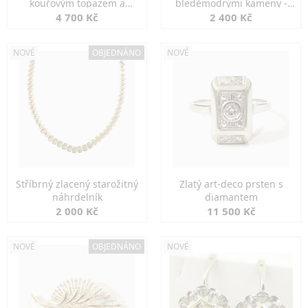
kouřovým topazem a
bleděmodrými kameny -
markazity
jemná elegance
4 700 Kč
2 400 Kč
NOVÉ
OBJEDNÁNO
NOVÉ
Stříbrný zlacený starožitný
Zlatý art-deco prsten s
náhrdelník
diamantem
2 000 Kč
11 500 Kč
NOVÉ
OBJEDNÁNO
NOVÉ