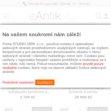
736 646 913
(pondělí - čtvrtek, 13 - 18 hod.)
KATEGORIE
Na vašem soukromí nám záleží
NOVÉ
OBJEDNÁNO
NOVÉ
OBJEDNÁNO
Firma STUDIO 1809, s.r.o., používá cookies k optimalizaci
webových stránek prostřednictvím analytických nástrojů, ke zvýšení
bezpečnosti a pro personalizaci doručovaného obsahu v rámci
webových stránek i cíleného marketingu mimo nich. Cookies jsou
uloženy v naprostém bezpečí vašeho prohlížeče a nedostane se k
nim nikdo, kdo nemá. Pokud nesouhlasíte, můžete
povolit pouze
nezbytné
cookies, které mají na starost základní funkce webových
stránek.
Podrobné nastavení
Souhlasím
Elegantní stříbrná brož s
Zlatý kolier se smaragdy,
koňakovým kamenem a
brilianty a perlou
markazity
2 700 Kč
28 900 Kč
NOVÉ
OBJEDNÁNO
NOVÉ
OBJEDNÁNO