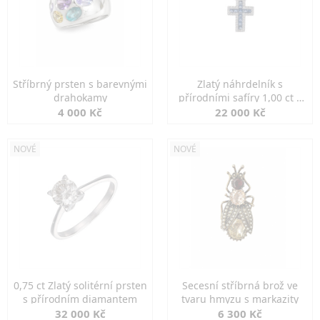
Stříbrný prsten s barevnými
Zlatý náhrdelník s
drahokamy
přírodními safíry 1,00 ct a
diamanty
4 000 Kč
22 000 Kč
NOVÉ
NOVÉ
0,75 ct Zlatý solitérní prsten
Secesní stříbrná brož ve
s přírodním diamantem
tvaru hmyzu s markazity
32 000 Kč
6 300 Kč