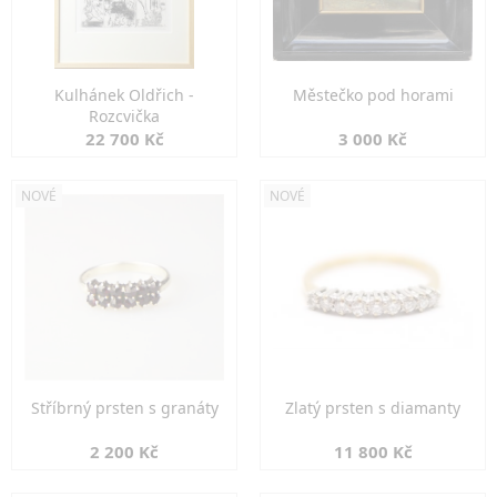
Kulhánek Oldřich -
Městečko pod horami
Rozcvička
22 700 Kč
3 000 Kč
NOVÉ
NOVÉ
Stříbrný prsten s granáty
Zlatý prsten s diamanty
2 200 Kč
11 800 Kč