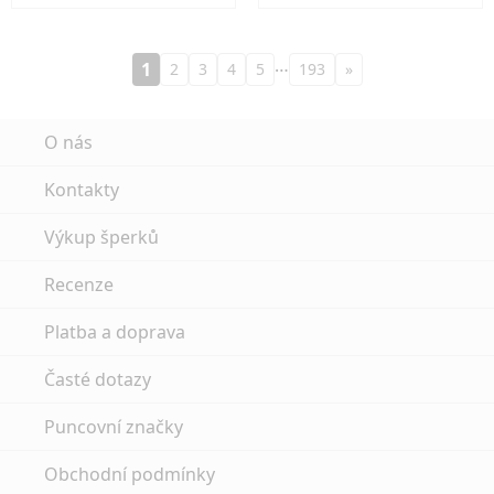
…
1
2
3
4
5
193
»
O nás
Kontakty
Výkup šperků
Recenze
Platba a doprava
Časté dotazy
Puncovní značky
Obchodní podmínky