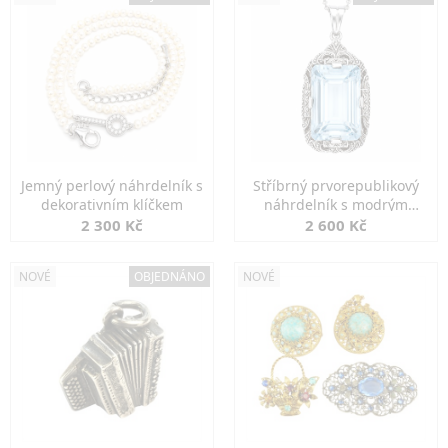
Jemný perlový náhrdelník s
Stříbrný prvorepublikový
dekorativním klíčkem
náhrdelník s modrým
spinelem
2 300 Kč
2 600 Kč
NOVÉ
OBJEDNÁNO
NOVÉ