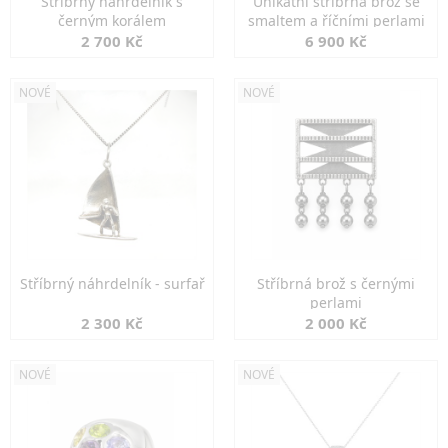
Stříbrný náhrdelník s
Unikátní stříbrná brož se
černým korálem
smaltem a říčními perlami
2 700 Kč
6 900 Kč
NOVÉ
NOVÉ
Stříbrný náhrdelník - surfař
Stříbrná brož s černými
perlami
2 300 Kč
2 000 Kč
NOVÉ
NOVÉ