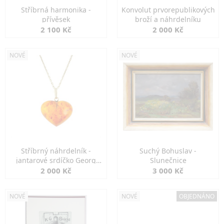
Stříbrná harmonika -
Konvolut prvorepublikových
přívěsek
broží a náhrdelníku
2 100 Kč
2 000 Kč
NOVÉ
NOVÉ
Stříbrný náhrdelník -
Suchý Bohuslav -
jantarové srdíčko Georg
Slunečnice
Kramer
2 000 Kč
3 000 Kč
NOVÉ
NOVÉ
OBJEDNÁNO