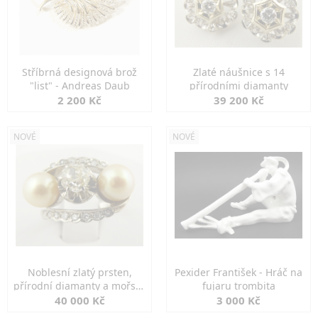
Stříbrná designová brož
Zlaté náušnice s 14
"list" - Andreas Daub
přírodními diamanty
2 200 Kč
39 200 Kč
NOVÉ
NOVÉ
Noblesní zlatý prsten,
Pexider František - Hráč na
přírodní diamanty a mořské
fujaru trombita
perly
40 000 Kč
3 000 Kč