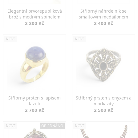
Elegantní prvorepubliková
Stříbrný náhrdelník se
brož s modrým spinelem
smaltovým medailonem
2 200 Kč
2 400 Kč
NOVÉ
NOVÉ
Stříbrný prsten s lapisem
Stříbrný prsten s onyxem a
lazuli
markazity
2 700 Kč
2 500 Kč
NOVÉ
OBJEDNÁNO
NOVÉ