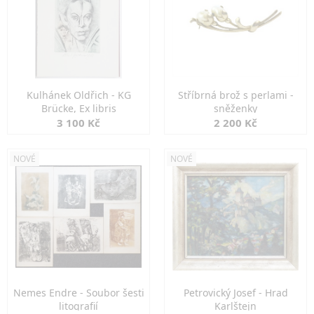
Kulhánek Oldřich - KG
Stříbrná brož s perlami -
Brücke, Ex libris
sněženky
3 100 Kč
2 200 Kč
NOVÉ
NOVÉ
Nemes Endre - Soubor šesti
Petrovický Josef - Hrad
litografií
Karlštejn