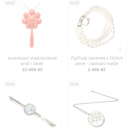
NOVÉ
NOVÉ
Grandiozní zlatá korálová
Čtyřřadý náramek z říčních
brož / závěs
perel - zapínání mašle
32 000 Kč
2 400 Kč
NOVÉ
NOVÉ