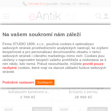
736 646 913
(pondělí - čtvrtek, 13 - 18 hod.)
KATEGORIE
Na vašem soukromí nám záleží
NOVÉ
OBJEDNÁNO
NOVÉ
OBJEDNÁNO
Firma STUDIO 1809, s.r.o., používá cookies k optimalizaci
webových stránek prostřednictvím analytických nástrojů, ke zvýšení
bezpečnosti a pro personalizaci doručovaného obsahu v rámci
webových stránek i cíleného marketingu mimo nich. Cookies jsou
uloženy v naprostém bezpečí vašeho prohlížeče a nedostane se k
nim nikdo, kdo nemá. Pokud nesouhlasíte, můžete
povolit pouze
nezbytné
cookies, které mají na starost základní funkce webových
stránek.
Podrobné nastavení
Souhlasím
Elegantní stříbrná brož s
Zlatý kolier se smaragdy,
koňakovým kamenem a
brilianty a perlou
markazity
2 700 Kč
28 900 Kč
NOVÉ
OBJEDNÁNO
NOVÉ
OBJEDNÁNO