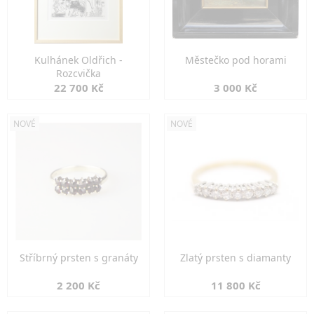
Kulhánek Oldřich -
Městečko pod horami
Rozcvička
22 700 Kč
3 000 Kč
NOVÉ
NOVÉ
Stříbrný prsten s granáty
Zlatý prsten s diamanty
2 200 Kč
11 800 Kč