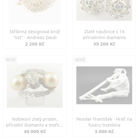
Stříbrná designová brož
Zlaté náušnice s 14
"list" - Andreas Daub
přírodními diamanty
2 200 Kč
39 200 Kč
NOVÉ
NOVÉ
Noblesní zlatý prsten,
Pexider František - Hráč na
přírodní diamanty a mořské
fujaru trombita
perly
40 000 Kč
3 000 Kč