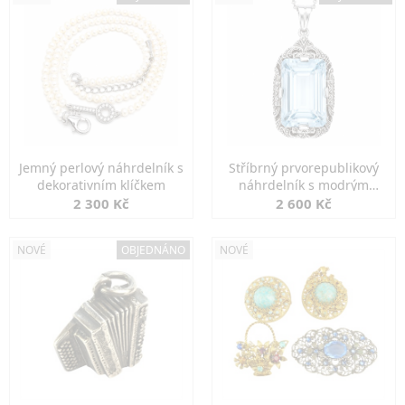
Jemný perlový náhrdelník s
Stříbrný prvorepublikový
dekorativním klíčkem
náhrdelník s modrým
spinelem
2 300 Kč
2 600 Kč
NOVÉ
OBJEDNÁNO
NOVÉ