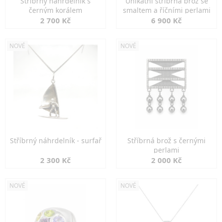
Stříbrný náhrdelník s
Unikátní stříbrná brož se
černým korálem
smaltem a říčními perlami
2 700 Kč
6 900 Kč
NOVÉ
NOVÉ
Stříbrný náhrdelník - surfař
Stříbrná brož s černými
perlami
2 300 Kč
2 000 Kč
NOVÉ
NOVÉ