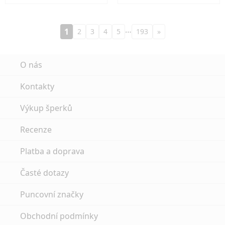
…
1
2
3
4
5
193
»
O nás
Kontakty
Výkup šperků
Recenze
Platba a doprava
Časté dotazy
Puncovní značky
Obchodní podmínky