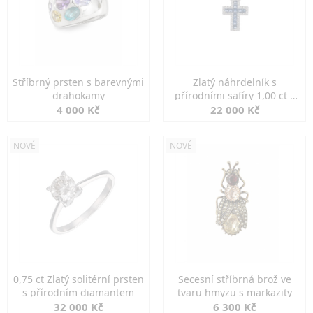
Stříbrný prsten s barevnými
Zlatý náhrdelník s
drahokamy
přírodními safíry 1,00 ct a
diamanty
4 000 Kč
22 000 Kč
NOVÉ
NOVÉ
0,75 ct Zlatý solitérní prsten
Secesní stříbrná brož ve
s přírodním diamantem
tvaru hmyzu s markazity
32 000 Kč
6 300 Kč