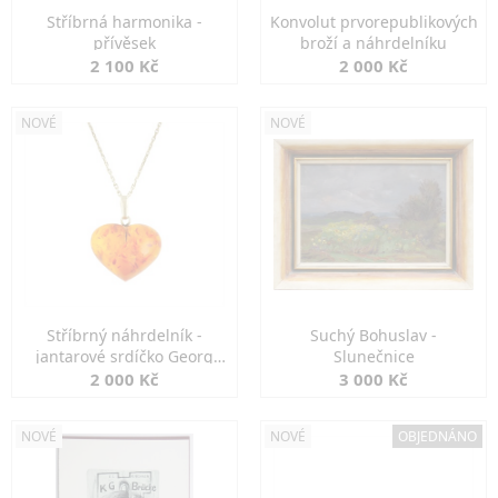
Stříbrná harmonika -
Konvolut prvorepublikových
přívěsek
broží a náhrdelníku
2 100 Kč
2 000 Kč
NOVÉ
NOVÉ
Stříbrný náhrdelník -
Suchý Bohuslav -
jantarové srdíčko Georg
Slunečnice
Kramer
2 000 Kč
3 000 Kč
NOVÉ
NOVÉ
OBJEDNÁNO