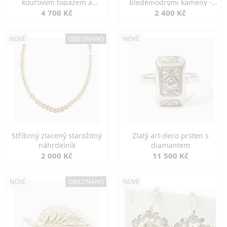
kouřovým topazem a
bleděmodrými kameny -
markazity
jemná elegance
4 700 Kč
2 400 Kč
NOVÉ
OBJEDNÁNO
NOVÉ
Stříbrný zlacený starožitný
Zlatý art-deco prsten s
náhrdelník
diamantem
2 000 Kč
11 500 Kč
NOVÉ
OBJEDNÁNO
NOVÉ