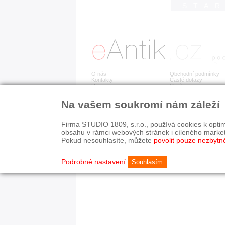
STA
O nás
Obchodní podmínky
Kontakty
Časté dotazy
Recenze
Ceník
Na vašem soukromí nám záleží
Detail položky již není dostupný.
Firma STUDIO 1809, s.r.o., používá cookies k optim
obsahu v rámci webových stránek i cíleného marke
Pokud nesouhlasíte, můžete
povolit pouze nezbytn
© 2003-2026 STUDIO 18
©
1992-2026 Softwarov
Nastavení cookies
Podrobné nastavení
Souhlasím