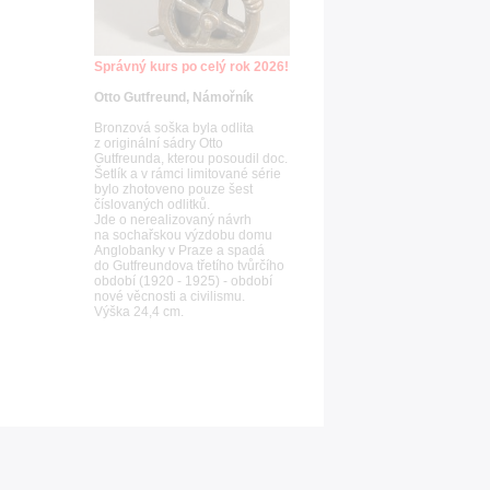
Správný kurs po celý rok 2026!
Otto Gutfreund, Námořník
Bronzová soška byla odlita
z originální sádry Otto
Gutfreunda, kterou posoudil doc.
Šetlík a v rámci limitované série
bylo zhotoveno pouze šest
číslovaných odlitků.
Jde o nerealizovaný návrh
na sochařskou výzdobu domu
Anglobanky v Praze a spadá
do Gutfreundova třetího tvůrčího
období (1920 - 1925) - období
nové věcnosti a civilismu.
Výška 24,4 cm.