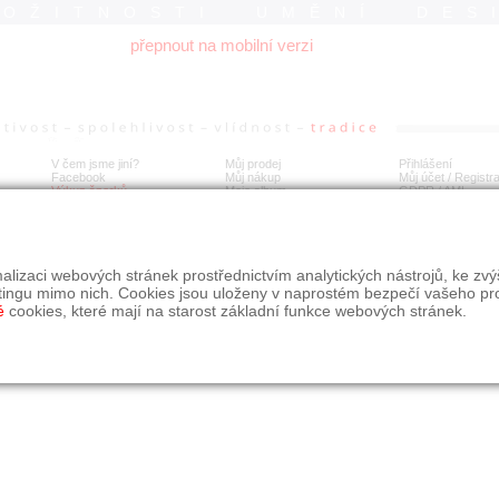
ROŽITNOSTI UMĚNÍ DES
přepnout na mobilní verzi
V čem jsme jiní?
Můj prodej
Přihlášení
Facebook
Můj nákup
Můj účet / Registr
Výkup šperků
Moje album
GDPR
/
AML
alizaci webových stránek prostřednictvím analytických nástrojů, ke zv
tingu mimo nich. Cookies jsou uloženy v naprostém bezpečí vašeho pr
é
cookies, které mají na starost základní funkce webových stránek.
09, s.r.o.
é řešení Studio dmm